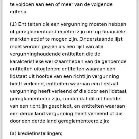
te voldoen aan een of meer van de volgende
criteria:
BELANGRIJKE GEGEVENS: Kapitaalrisico.
De waarde en
het rendement van beleggingen kunnen dalen en stijgen, en
(1) Entiteiten die een vergunning moeten hebben
zijn niet gegarandeerd. Beleggers verliezen mogelijk hun
of gereglementeerd moeten zijn om op financiële
oorspronkelijke inleg.
markten actief te mogen zijn. Onderstaande lijst
Het fonds belegt voor een groot deel in effecten die
moet worden gezien als een lijst van alle
genoteerd zijn in een vreemde valuta; schommelingen van de
vergunninghoudende entiteiten die de
betreffende valutakoersen zullen invloed hebben op de
karakteristieke werkzaamheden van de genoemde
waarde van de belegging. Het fonds kan beleggen in
entiteiten uitoefenen: entiteiten waaraan een
aandelen van kleinere ondernemingen die zich minder
lidstaat uit hoofde van een richtlijn vergunning
voorspelbaar kunnen ontwikkelen en minder liquide kunnen
zijn dan aandelen van grotere ondernemingen.
heeft verleend, entiteiten waaraan een lidstaat
Alle aandelenklassen met valutahedging van dit fonds
vergunning heeft verleend of die door een lidstaat
gebruiken derivaten om valutarisico's af te dekken. Het
gereglementeerd zijn, zonder dat dit uit hoofde
gebruik van derivaten voor een aandelenklasse kan een
van een richtlijn geschiedt, en entiteiten waaraan
potentieel besmettingsrisico (ook bekend als spill-over) voor
een derde land vergunning heeft verleend of die
andere aandelenklassen in het fonds betekenen. De
door een derde land gereglementeerd zijn:
beheermaatschappij van het fonds waarborgt dat er
geschikte procedures worden gebruikt om het
(a) kredietinstellingen;
besmettingsrisico voor andere aandelenklassen te