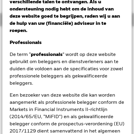
USD 0,02 (0,16%)
verschillende talen te ontvangen. Als u
ondersteuning nodig hebt om de inhoud van
deze website goed te begrijpen, raden wij u aan
Overzicht
de hulp van uw (financiële) adviseur in te
roepen.
Beleggingsdoel
Professionals
Het Global Allocation Fund streeft naar een maximaal
rendement. Het Fonds belegt wereldwijd in aandelen,
De term “
professionals
” wordt op deze website
schuld- en kortlopende effecten van zowel bedrijven als
gebruikt om beleggers en dienstverleners aan te
overheden, zonder vastgestelde limieten. In normale
marktomstandigheden belegt het Fonds ten minste 70%
duiden die voldoen aan de specificaties voor zowel
van zijn totale activa in effecten uitgegeven door bedrijven
professionele beleggers als gekwalificeerde
en overheden. Het Fonds probeert doorgaans te beleggen in
beleggers.
effecten die volgens de Beleggingsadviseur
ondergewaardeerd zijn. Het Fonds kan ook beleggen in
Een bezoeker van deze website die kan worden
aandeleneffecten van kleine en en opkomende groeiende
aangemerkt als professionele belegger conform de
ondernemingen. Het Fonds kan ook een deel van zijn
Markets in Financial Instruments II-richtlijn
schuldeffectenportefeuille beleggen in hoogrentende
vastrentende overdraagbare effecten. De valutablootstelling
(2014/65/EU, “MiFID”) en als gekwalificeerde
wordt flexibel beheerd.
belegger conform de prospectus-verordening (EU)
2017/1129 dient samenvattend in het algemeen