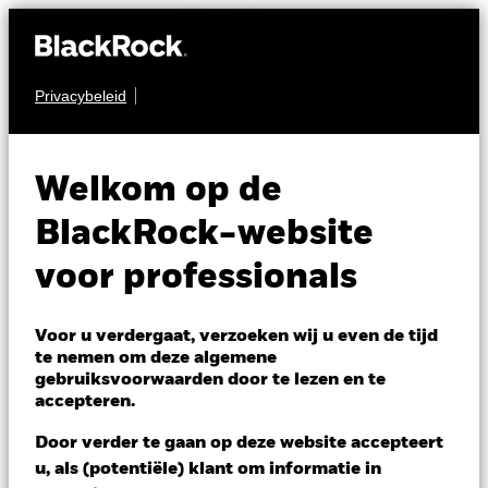
Privacybeleid
MULTI-ASSET
BGF Global Allocation
Welkom op de
Fund
BlackRock-website
voor professionals
Voor u verdergaat, verzoeken wij u even de tijd
te nemen om deze algemene
gebruiksvoorwaarden door te lezen en te
NAV per 07/aug/2026
accepteren.
USD 12,68
Variatie 52wk: 11,52 - 12,80
Door verder te gaan op deze website accepteert
Verandering NAV 1 dag per 07/aug/2026
u, als (potentiële) klant om informatie in