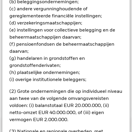
(b) beleggingsondernemingen;
minimaliseren. Via het uitklapvakje direct onder de naam van
het fonds, kunt u een lijst van alle aandelenklassen in het
(c) andere vergunninghoudende of
fonds bekijken – aandelenklassen met valutahedging worden
gereglementeerde financiële instellingen;
aangegeven door het woord 'Hedged' in de naam van de
(d) verzekeringsmaatschappijen;
aandelenklasse. Daarnaast is een volledige lijst van alle
(e) instellingen voor collectieve belegging en de
aandelenklassen met valutahedging op aanvraag
beheermaatschappijen daarvan;
verkrijgbaar bij de beheermaatschappij van het fonds.
(f) pensioenfondsen de beheermaatschappijen
In de mate waarin het Fonds effecten uitleent om zijn kosten
daarvan;
te reduceren, ontvangt het Fonds 62,5% van de hiermee
(g) handelaren in grondstoffen en
verbonden inkomsten en komen de resterende 37,5% ten
grondstoffenderivaten;
goede aan BlackRock als effectenuitleenagent. Aangezien de
(h) plaatselijke ondernemingen;
verdeling van opbrengsten uit effectenleningen de
exploitatiekosten van het Fonds niet verhoogt, is deze niet in
(i) overige institutionele beleggers;
de lopende kosten opgenomen.
(2) Grote ondernemingen die op individueel niveau
aan twee van de volgende omvangsvereisten
Toon minder
voldoen: (i) balanstotaal EUR 20.000.000, (ii)
netto-omzet EUR 40.000.000, of (iii) eigen
BGF Global Allocation Fund
vermogen EUR 2.000.000.
Risicometer
(3) Nationale en regionale overheden, met