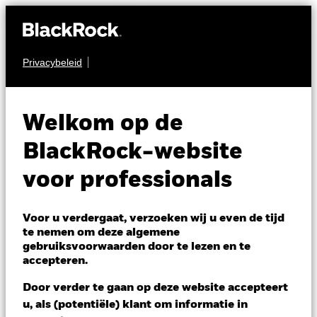
Privacybeleid
AANDELEN
iShares Japan Index
Welkom op de
Fund (IE)
BlackRock-website
voor professionals
Voor u verdergaat, verzoeken wij u even de tijd
te nemen om deze algemene
gebruiksvoorwaarden door te lezen en te
NAV per 06/aug/2026
accepteren.
JPY 4.639,41
Variatie 52wk: 3.287,62 - 4.785,59
Door verder te gaan op deze website accepteert
Verandering NAV 1 dag per 06/aug/2026
Morningstar Rating
u, als (potentiële) klant om informatie in