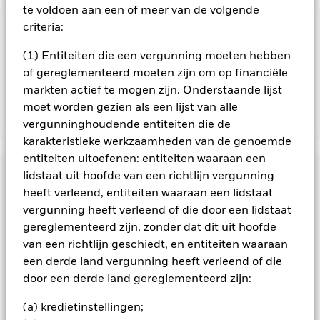
te voldoen aan een of meer van de volgende
criteria:
BELANGRIJKE GEGEVENS: Kapitaalrisico.
De waarde en
het rendement van beleggingen kunnen dalen en stijgen, en
(1) Entiteiten die een vergunning moeten hebben
zijn niet gegarandeerd. Beleggers verliezen mogelijk hun
of gereglementeerd moeten zijn om op financiële
oorspronkelijke inleg.
markten actief te mogen zijn. Onderstaande lijst
moet worden gezien als een lijst van alle
Toon minder
vergunninghoudende entiteiten die de
karakteristieke werkzaamheden van de genoemde
iShares Japan Index Fund (IE)
entiteiten uitoefenen: entiteiten waaraan een
Risicometer
lidstaat uit hoofde van een richtlijn vergunning
heeft verleend, entiteiten waaraan een lidstaat
Performance
vergunning heeft verleend of die door een lidstaat
gereglementeerd zijn, zonder dat dit uit hoofde
Grafiek
van een richtlijn geschiedt, en entiteiten waaraan
Kerngegevens
Het beleggingsrisico is geconcentreerd in specifieke
een derde land vergunning heeft verleend of die
sectoren, landen, valuta's of bedrijven. Dit betekent dat het
Fonds gevoeliger is voor lokale economische, markt-,
door een derde land gereglementeerd zijn:
Volledige grafiek bekijken
Portefeuille kenmerken
politieke, duurzaamheids- of regelgevingsgebeurtenissen.
Netto-activa
JPY 231.924
De waarde van aandelen en aandelengerelateerde effecten
per 06/aug/2026
(a) kredietinstellingen;
Rendement
kan worden beïnvloed door dagelijkse schommelingen op de
Ratings