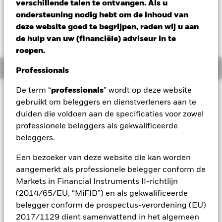
JPY -0,69 (-0,01%)
verschillende talen te ontvangen. Als u
ondersteuning nodig hebt om de inhoud van
deze website goed te begrijpen, raden wij u aan
de hulp van uw (financiële) adviseur in te
roepen.
Overzicht
Professionals
De term “
professionals
” wordt op deze website
Beleggingsdoel
gebruikt om beleggers en dienstverleners aan te
Het Fonds streeft via een combinatie van kapitaalgroei en
duiden die voldoen aan de specificaties voor zowel
inkomsten uit de activa van het Fonds naar een rendement
professionele beleggers als gekwalificeerde
op uw belegging, dat het rendement van de aandelenmarkt
beleggers.
in Japan weerspiegelt. Het Fonds belegt in
eigenvermogensinstrumenten (bv. aandelen) die op
Een bezoeker van deze website die kan worden
gereglementeerde markten in Japan genoteerd staan en
worden verhandeld. Het rendement van het Fonds zal
aangemerkt als professionele belegger conform de
worden vergeleken met het rendement behaald via een index
Markets in Financial Instruments II-richtlijn
die aanvankelijk de MSCI Japan Index (met
(2014/65/EU, “MiFID”) en als gekwalificeerde
nettodividenden), de referentie-index van het Fonds, zal zijn.
belegger conform de prospectus-verordening (EU)
2017/1129 dient samenvattend in het algemeen