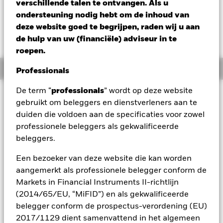
USD -0,16 (-0,48%)
verschillende talen te ontvangen. Als u
ondersteuning nodig hebt om de inhoud van
deze website goed te begrijpen, raden wij u aan
de hulp van uw (financiële) adviseur in te
roepen.
Overzicht
Professionals
De term “
professionals
” wordt op deze website
Beleggingsdoel
gebruikt om beleggers en dienstverleners aan te
Het Fonds streeft via een combinatie van kapitaalgroei en
duiden die voldoen aan de specificaties voor zowel
inkomsten uit de activa van het Fonds naar een rendement
professionele beleggers als gekwalificeerde
op uw belegging, dat het rendement van de aandelenmarkt
beleggers.
in Japan weerspiegelt. Het Fonds belegt in
eigenvermogensinstrumenten (bv. aandelen) die op
Een bezoeker van deze website die kan worden
gereglementeerde markten in Japan genoteerd staan en
worden verhandeld. Het rendement van het Fonds zal
aangemerkt als professionele belegger conform de
worden vergeleken met het rendement behaald via een index
Markets in Financial Instruments II-richtlijn
die aanvankelijk de MSCI Japan Index (met
(2014/65/EU, “MiFID”) en als gekwalificeerde
nettodividenden), de referentie-index van het Fonds, zal zijn.
belegger conform de prospectus-verordening (EU)
2017/1129 dient samenvattend in het algemeen