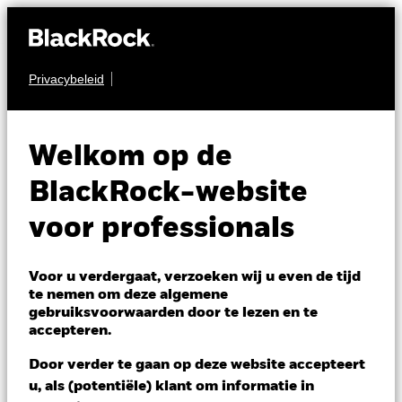
Privacybeleid
AANDELEN
iShares Japan Index
Welkom op de
Fund (IE)
BlackRock-website
voor professionals
Voor u verdergaat, verzoeken wij u even de tijd
te nemen om deze algemene
gebruiksvoorwaarden door te lezen en te
NAV per 06/aug/2026
accepteren.
USD 33,46
Variatie 52wk: 25,49 - 33,86
Door verder te gaan op deze website accepteert
Verandering NAV 1 dag per 06/aug/2026
Morningstar Rating
u, als (potentiële) klant om informatie in