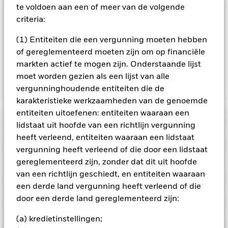
te voldoen aan een of meer van de volgende
criteria:
BELANGRIJKE GEGEVENS: Kapitaalrisico.
De waarde en
het rendement van beleggingen kunnen dalen en stijgen, en
(1) Entiteiten die een vergunning moeten hebben
zijn niet gegarandeerd. Beleggers verliezen mogelijk hun
of gereglementeerd moeten zijn om op financiële
oorspronkelijke inleg.
markten actief te mogen zijn. Onderstaande lijst
moet worden gezien als een lijst van alle
Toon minder
vergunninghoudende entiteiten die de
karakteristieke werkzaamheden van de genoemde
iShares Japan Index Fund (IE)
entiteiten uitoefenen: entiteiten waaraan een
Risicometer
lidstaat uit hoofde van een richtlijn vergunning
heeft verleend, entiteiten waaraan een lidstaat
Performance
vergunning heeft verleend of die door een lidstaat
gereglementeerd zijn, zonder dat dit uit hoofde
Grafiek
van een richtlijn geschiedt, en entiteiten waaraan
Kerngegevens
Het beleggingsrisico is geconcentreerd in specifieke
een derde land vergunning heeft verleend of die
sectoren, landen, valuta's of bedrijven. Dit betekent dat het
Fonds gevoeliger is voor lokale economische, markt-,
door een derde land gereglementeerd zijn:
Volledige grafiek bekijken
Portefeuille kenmerken
politieke, duurzaamheids- of regelgevingsgebeurtenissen.
Netto-activa
USD 318.888.226
De waarde van aandelen en aandelengerelateerde effecten
per 06/aug/2026
(a) kredietinstellingen;
Rendement
kan worden beïnvloed door dagelijkse schommelingen op de
Ratings