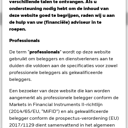
EUR -0,16 (-0,55%)
verschillende talen te ontvangen. Als u
ondersteuning nodig hebt om de inhoud van
deze website goed te begrijpen, raden wij u aan
Overzicht
de hulp van uw (financiële) adviseur in te
roepen.
Beleggingsdoel
Professionals
Het Fonds streeft naar een maximaal rendement op uw
belegging door een combinatie van kapitaalgroei en
De term “
professionals
” wordt op deze website
inkomsten uit de activa van het Fonds, op een wijze die in
gebruikt om beleggers en dienstverleners aan te
overeenstemming is met de beginselen van beleggen
gericht op milieu, maatschappij en governance ('ESG'). Het
duiden die voldoen aan de specificaties voor zowel
Fonds belegt ten minste 70% van zijn totale activa in
professionele beleggers als gekwalificeerde
effecten met een aandelenkarakter (bijv. aandelen) van
beleggers.
bedrijven die zijn gevestigd of voornamelijk economisch
actief zijn in de Verenigde Staten. De totale activa van het
Een bezoeker van deze website die kan worden
Fonds worden belegd in overeenstemming met zijn ESG-
aangemerkt als professionele belegger conform de
beleid zoals uiteengezet in het prospectus. Raadpleeg voor
Markets in Financial Instruments II-richtlijn
meer informatie het prospectus en de website van BlackRock
op https://www.blackrock.com/baselinescreens.
(2014/65/EU, “MiFID”) en als gekwalificeerde
belegger conform de prospectus-verordening (EU)
2017/1129 dient samenvattend in het algemeen