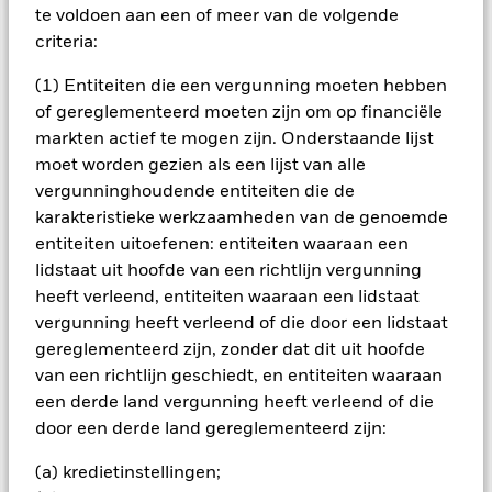
te voldoen aan een of meer van de volgende
BELANGRIJKE GEGEVENS: Kapitaalrisico.
De waarde en
criteria:
het rendement van beleggingen kunnen dalen en stijgen, en
zijn niet gegarandeerd. Beleggers verliezen mogelijk hun
(1) Entiteiten die een vergunning moeten hebben
oorspronkelijke inleg.
of gereglementeerd moeten zijn om op financiële
markten actief te mogen zijn. Onderstaande lijst
De waarde van aandelen en aandelengerelateerde effecten
kan worden beïnvloed door dagelijkse schommelingen op de
moet worden gezien als een lijst van alle
aandelenmarkten. Tot de andere factoren die van invloed zijn,
vergunninghoudende entiteiten die de
behoren politiek en economisch nieuws, bedrijfsresultaten en
karakteristieke werkzaamheden van de genoemde
belangrijke gebeurtenissen in de bedrijven. Het Fonds kan
entiteiten uitoefenen: entiteiten waaraan een
Fondsen uitsluiten die niet zijn onderworpen aan
lidstaat uit hoofde van een richtlijn vergunning
ESGgerelateerde vereisten. Beleggers dienen daarom
voorafgaand aan een belegging in het Fonds een
heeft verleend, entiteiten waaraan een lidstaat
persoonlijke ethische afweging te maken over de ESG-
vergunning heeft verleend of die door een lidstaat
screening van het Fonds. Een dergelijke ESG-screening kan
gereglementeerd zijn, zonder dat dit uit hoofde
een negatief effect hebben op de waarde van de beleggingen
van een richtlijn geschiedt, en entiteiten waaraan
van het Fonds in vergelijking met een fonds zonder een
een derde land vergunning heeft verleend of die
dergelijke screening.
Alle aandelenklassen met valutahedging van dit fonds
door een derde land gereglementeerd zijn:
gebruiken derivaten om valutarisico's af te dekken. Het
gebruik van derivaten voor een aandelenklasse kan een
(a) kredietinstellingen;