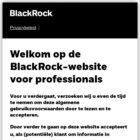
Privacybeleid
AANDELEN
BGF US Flexible
Welkom op de
Equity Fund
BlackRock-website
voor professionals
Voor u verdergaat, verzoeken wij u even de tijd
te nemen om deze algemene
gebruiksvoorwaarden door te lezen en te
NAV per 07/aug/2026
accepteren.
EUR 28,90
Variatie 52wk: 21,83 - 29,52
Door verder te gaan op deze website accepteert
Verandering NAV 1 dag per 07/aug/2026
u, als (potentiële) klant om informatie in