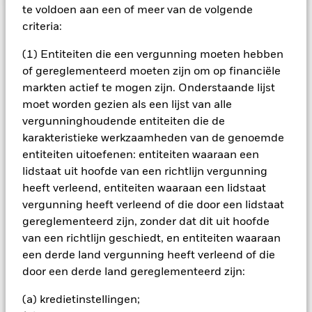
te voldoen aan een of meer van de volgende
BELANGRIJKE GEGEVENS: Kapitaalrisico.
De waarde en
criteria:
het rendement van beleggingen kunnen dalen en stijgen, en
zijn niet gegarandeerd. Beleggers verliezen mogelijk hun
(1) Entiteiten die een vergunning moeten hebben
oorspronkelijke inleg.
of gereglementeerd moeten zijn om op financiële
markten actief te mogen zijn. Onderstaande lijst
De waarde van aandelen en aandelengerelateerde effecten
kan worden beïnvloed door dagelijkse schommelingen op de
moet worden gezien als een lijst van alle
aandelenmarkten. Tot de andere factoren die van invloed zijn,
vergunninghoudende entiteiten die de
behoren politiek en economisch nieuws, bedrijfsresultaten en
karakteristieke werkzaamheden van de genoemde
belangrijke gebeurtenissen in de bedrijven. Het Fonds kan
entiteiten uitoefenen: entiteiten waaraan een
Fondsen uitsluiten die niet zijn onderworpen aan
lidstaat uit hoofde van een richtlijn vergunning
ESGgerelateerde vereisten. Beleggers dienen daarom
voorafgaand aan een belegging in het Fonds een
heeft verleend, entiteiten waaraan een lidstaat
persoonlijke ethische afweging te maken over de ESG-
vergunning heeft verleend of die door een lidstaat
screening van het Fonds. Een dergelijke ESG-screening kan
gereglementeerd zijn, zonder dat dit uit hoofde
een negatief effect hebben op de waarde van de beleggingen
van een richtlijn geschiedt, en entiteiten waaraan
van het Fonds in vergelijking met een fonds zonder een
een derde land vergunning heeft verleend of die
dergelijke screening.
Alle aandelenklassen met valutahedging van dit fonds
door een derde land gereglementeerd zijn:
gebruiken derivaten om valutarisico's af te dekken. Het
gebruik van derivaten voor een aandelenklasse kan een
(a) kredietinstellingen;