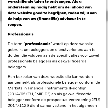
EUR -0,29 (-1,06%)
verschillende talen te ontvangen. Als u
ondersteuning nodig hebt om de inhoud van
deze website goed te begrijpen, raden wij u aan
Overzicht
de hulp van uw (financiële) adviseur in te
roepen.
Beleggingsdoel
Professionals
Het Fonds streeft naar een maximaal rendement op uw
belegging door een combinatie van kapitaalgroei en
De term “
professionals
” wordt op deze website
inkomsten uit de activa van het Fonds, op een wijze die in
gebruikt om beleggers en dienstverleners aan te
overeenstemming is met de beginselen van beleggen
gericht op milieu, maatschappij en governance ('ESG'). Het
duiden die voldoen aan de specificaties voor zowel
Fonds belegt ten minste 70% van zijn totale activa in
professionele beleggers als gekwalificeerde
effecten met een aandelenkarakter (bijv. aandelen) van
beleggers.
bedrijven die zijn gevestigd of voornamelijk economisch
actief zijn in de Verenigde Staten. De totale activa van het
Een bezoeker van deze website die kan worden
Fonds worden belegd in overeenstemming met zijn ESG-
aangemerkt als professionele belegger conform de
beleid zoals uiteengezet in het prospectus. Raadpleeg voor
Markets in Financial Instruments II-richtlijn
meer informatie het prospectus en de website van BlackRock
op https://www.blackrock.com/baselinescreens.
(2014/65/EU, “MiFID”) en als gekwalificeerde
belegger conform de prospectus-verordening (EU)
2017/1129 dient samenvattend in het algemeen