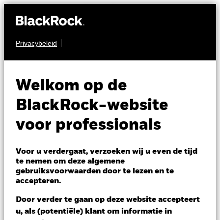
Privacybeleid
AANDELEN
BGF US Flexible
Welkom op de
Equity Fund
BlackRock-website
voor professionals
Voor u verdergaat, verzoeken wij u even de tijd
te nemen om deze algemene
gebruiksvoorwaarden door te lezen en te
NAV per 06/aug/2026
accepteren.
EUR 27,10
Variatie 52wk: 20,51 - 27,57
Door verder te gaan op deze website accepteert
Verandering NAV 1 dag per 06/aug/2026
u, als (potentiële) klant om informatie in