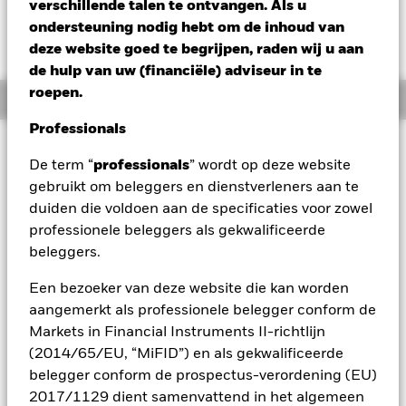
verschillende talen te ontvangen. Als u
Verandering NAV 1 dag per 05/aug/2026
ondersteuning nodig hebt om de inhoud van
USD 1,01 (0,72%)
deze website goed te begrijpen, raden wij u aan
de hulp van uw (financiële) adviseur in te
roepen.
Overzicht
Professionals
Beleggingsdoel
De term “
professionals
” wordt op deze website
Het Fonds streeft ernaar positieve absolute rendementen te
gebruikt om beleggers en dienstverleners aan te
behalen via een combinatie van kapitaalgroei en
duiden die voldoen aan de specificaties voor zowel
opbrengsten, onafhankelijk van de marktontwikkelingen. Het
Fonds streeft naar een blootstelling van ten minste 60% aan
professionele beleggers als gekwalificeerde
aandeleneffecten (bv. aandelen) en aandelengerelateerde
beleggers.
effecten van bedrijven die in het Verenigd Koninkrijk
gevestigd zijn, of er hun belangrijkste activiteiten uitoefenen,
Een bezoeker van deze website die kan worden
of er hun hoofdnotering hebben. Daarbij is er sprake van
aangemerkt als professionele belegger conform de
ondernemingen met een kleine, middelgrote of grote
Markets in Financial Instruments II-richtlijn
kapitalisatie die als 'opkomend' worden aangemerkt. Dat
(2014/65/EU, “MiFID”) en als gekwalificeerde
betekent dat zij zich in een vroege fase van hun levenscyclus
bevinden en/of dat ze naar verwachting een forse groei
belegger conform de prospectus-verordening (EU)
zullen kennen. Bij de selectie van de beleggingen van het
2017/1129 dient samenvattend in het algemeen