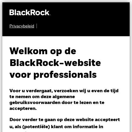
Privacybeleid
AANDELEN
BSF Emerging
Welkom op de
Companies Absolute
BlackRock-website
Return Fund
voor professionals
Voor u verdergaat, verzoeken wij u even de tijd
te nemen om deze algemene
gebruiksvoorwaarden door te lezen en te
accepteren.
NAV per 05/aug/2026
Door verder te gaan op deze website accepteert
USD 141,88
u, als (potentiële) klant om informatie in
Variatie 52wk: 136,73 - 150,94