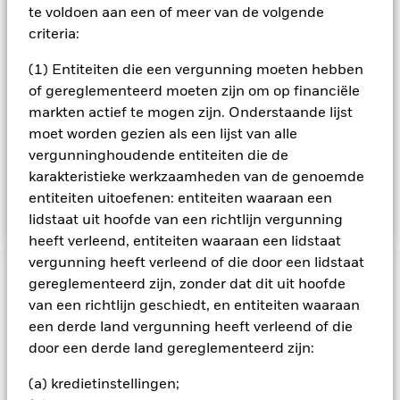
Fonds zal de beleggingsadviseur (BA) een fundamentele
te voldoen aan een of meer van de volgende
analyse hanteren die is gericht op een waardering van de
criteria:
winstcapaciteit van ondernemingen en de opsporing van
opkomende structurele wijzigingen binnen sectoren. Het
(1) Entiteiten die een vergunning moeten hebben
Fonds belegt ten minste 70% van zijn activa in
of gereglementeerd moeten zijn om op financiële
aandeleneffecten en andere aandelengerelateerde effecten
waaronder afgeleide financiële instrumenten (FDI's) (d.w.z.
markten actief te mogen zijn. Onderstaande lijst
beleggingen waarvan de prijzen zijn gebaseerd op een of
moet worden gezien als een lijst van alle
meer onderliggende activa). Indien gepast kan het Fonds ook
vergunninghoudende entiteiten die de
beleggen in vastrentende (VR-)effecten,
karakteristieke werkzaamheden van de genoemde
geldmarktinstrumenten (GMI's) (d.w.z. schuldeffecten met
entiteiten uitoefenen: entiteiten waaraan een
korte looptijden), deposito's en cash.
lidstaat uit hoofde van een richtlijn vergunning
heeft verleend, entiteiten waaraan een lidstaat
vergunning heeft verleend of die door een lidstaat
BELANGRIJKE GEGEVENS: Kapitaalrisico.
gereglementeerd zijn, zonder dat dit uit hoofde
De waarde en
het rendement van beleggingen kunnen dalen en stijgen, en
van een richtlijn geschiedt, en entiteiten waaraan
zijn niet gegarandeerd. Beleggers verliezen mogelijk hun
een derde land vergunning heeft verleend of die
oorspronkelijke inleg.
door een derde land gereglementeerd zijn:
Aandelen in kleinere bedrijven worden gewoonlijk in kleinere
(a) kredietinstellingen;
volumes verhandeld en vertonen grotere