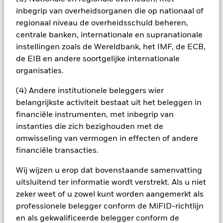
potentieel besmettingsrisico (ook bekend als spill-over) voor
inbegrip van overheidsorganen die op nationaal of
andere aandelenklassen in het fonds betekenen. De
regionaal niveau de overheidsschuld beheren,
beheermaatschappij van het fonds waarborgt dat er
centrale banken, internationale en supranationale
geschikte procedures worden gebruikt om het
instellingen zoals de Wereldbank, het IMF, de ECB,
besmettingsrisico voor andere aandelenklassen te
de EIB en andere soortgelijke internationale
minimaliseren. Via het uitklapvakje direct onder de naam van
organisaties.
het fonds, kunt u een lijst van alle aandelenklassen in het
fonds bekijken – aandelenklassen met valutahedging worden
(4) Andere institutionele beleggers wier
aangegeven door het woord 'Hedged' in de naam van de
belangrijkste activiteit bestaat uit het beleggen in
aandelenklasse. Daarnaast is een volledige lijst van alle
aandelenklassen met valutahedging op aanvraag
financiële instrumenten, met inbegrip van
verkrijgbaar bij de beheermaatschappij van het fonds.
instanties die zich bezighouden met de
omwisseling van vermogen in effecten of andere
In de mate waarin het Fonds effecten uitleent om zijn kosten
te reduceren, ontvangt het Fonds 62,5% van de hiermee
financiële transacties.
verbonden inkomsten en komen de resterende 37,5% ten
Wij wijzen u erop dat bovenstaande samenvatting
goede aan BlackRock als effectenuitleenagent. Aangezien de
verdeling van opbrengsten uit effectenleningen de
uitsluitend ter informatie wordt verstrekt. Als u niet
exploitatiekosten van het Fonds niet verhoogt, is deze niet in
zeker weet of u zowel kunt worden aangemerkt als
de lopende kosten opgenomen.
professionele belegger conform de MiFID-richtlijn
en als gekwalificeerde belegger conform de