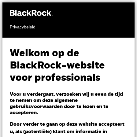
Privacybeleid
AANDELEN
BSF Emerging
Welkom op de
Companies Absolute
BlackRock-website
Return Fund
voor professionals
Voor u verdergaat, verzoeken wij u even de tijd
te nemen om deze algemene
gebruiksvoorwaarden door te lezen en te
accepteren.
NAV per 06/aug/2026
Door verder te gaan op deze website accepteert
GBP 157,79
u, als (potentiële) klant om informatie in
Variatie 52wk: 150,93 - 168,18