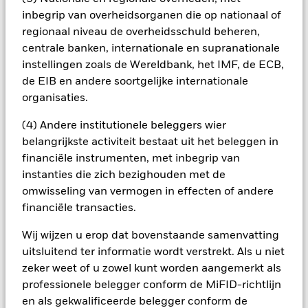
potentieel besmettingsrisico (ook bekend als spill-over) voor
inbegrip van overheidsorganen die op nationaal of
andere aandelenklassen in het fonds betekenen. De
regionaal niveau de overheidsschuld beheren,
beheermaatschappij van het fonds waarborgt dat er
centrale banken, internationale en supranationale
geschikte procedures worden gebruikt om het
instellingen zoals de Wereldbank, het IMF, de ECB,
besmettingsrisico voor andere aandelenklassen te
de EIB en andere soortgelijke internationale
minimaliseren. Via het uitklapvakje direct onder de naam van
organisaties.
het fonds, kunt u een lijst van alle aandelenklassen in het
fonds bekijken – aandelenklassen met valutahedging worden
(4) Andere institutionele beleggers wier
aangegeven door het woord 'Hedged' in de naam van de
belangrijkste activiteit bestaat uit het beleggen in
aandelenklasse. Daarnaast is een volledige lijst van alle
aandelenklassen met valutahedging op aanvraag
financiële instrumenten, met inbegrip van
verkrijgbaar bij de beheermaatschappij van het fonds.
instanties die zich bezighouden met de
omwisseling van vermogen in effecten of andere
In de mate waarin het Fonds effecten uitleent om zijn kosten
te reduceren, ontvangt het Fonds 62,5% van de hiermee
financiële transacties.
verbonden inkomsten en komen de resterende 37,5% ten
Wij wijzen u erop dat bovenstaande samenvatting
goede aan BlackRock als effectenuitleenagent. Aangezien de
verdeling van opbrengsten uit effectenleningen de
uitsluitend ter informatie wordt verstrekt. Als u niet
exploitatiekosten van het Fonds niet verhoogt, is deze niet in
zeker weet of u zowel kunt worden aangemerkt als
de lopende kosten opgenomen.
professionele belegger conform de MiFID-richtlijn
en als gekwalificeerde belegger conform de