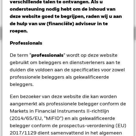
verschillende talen te ontvangen. Als u
Verandering NAV 1 dag per 06/aug/2026
ondersteuning nodig hebt om de inhoud van
GBP -0,41 (-0,26%)
deze website goed te begrijpen, raden wij u aan
de hulp van uw (financiële) adviseur in te
roepen.
Overzicht
Professionals
Beleggingsdoel
De term “
professionals
” wordt op deze website
Het Fonds streeft ernaar positieve absolute rendementen te
gebruikt om beleggers en dienstverleners aan te
behalen via een combinatie van kapitaalgroei en
duiden die voldoen aan de specificaties voor zowel
opbrengsten, onafhankelijk van de marktontwikkelingen. Het
Fonds streeft naar een blootstelling van ten minste 60% aan
professionele beleggers als gekwalificeerde
aandeleneffecten (bv. aandelen) en aandelengerelateerde
beleggers.
effecten van bedrijven die in het Verenigd Koninkrijk
gevestigd zijn, of er hun belangrijkste activiteiten uitoefenen,
Een bezoeker van deze website die kan worden
of er hun hoofdnotering hebben. Daarbij is er sprake van
aangemerkt als professionele belegger conform de
ondernemingen met een kleine, middelgrote of grote
Markets in Financial Instruments II-richtlijn
kapitalisatie die als 'opkomend' worden aangemerkt. Dat
(2014/65/EU, “MiFID”) en als gekwalificeerde
betekent dat zij zich in een vroege fase van hun levenscyclus
bevinden en/of dat ze naar verwachting een forse groei
belegger conform de prospectus-verordening (EU)
zullen kennen. Bij de selectie van de beleggingen van het
2017/1129 dient samenvattend in het algemeen