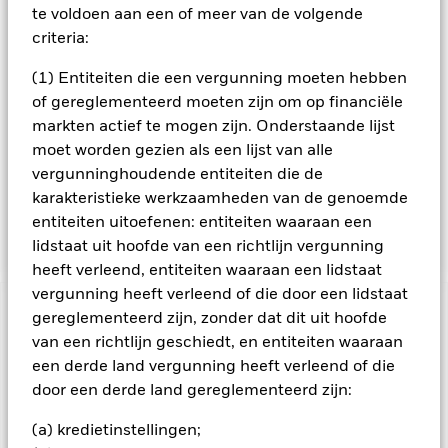
Fonds zal de beleggingsadviseur (BA) een fundamentele
te voldoen aan een of meer van de volgende
analyse hanteren die is gericht op een waardering van de
criteria:
winstcapaciteit van ondernemingen en de opsporing van
opkomende structurele wijzigingen binnen sectoren. Het
(1) Entiteiten die een vergunning moeten hebben
Fonds belegt ten minste 70% van zijn activa in
of gereglementeerd moeten zijn om op financiële
aandeleneffecten en andere aandelengerelateerde effecten
waaronder afgeleide financiële instrumenten (FDI's) (d.w.z.
markten actief te mogen zijn. Onderstaande lijst
beleggingen waarvan de prijzen zijn gebaseerd op een of
moet worden gezien als een lijst van alle
meer onderliggende activa). Indien gepast kan het Fonds ook
vergunninghoudende entiteiten die de
beleggen in vastrentende (VR-)effecten,
karakteristieke werkzaamheden van de genoemde
geldmarktinstrumenten (GMI's) (d.w.z. schuldeffecten met
entiteiten uitoefenen: entiteiten waaraan een
korte looptijden), deposito's en cash.
lidstaat uit hoofde van een richtlijn vergunning
heeft verleend, entiteiten waaraan een lidstaat
vergunning heeft verleend of die door een lidstaat
BELANGRIJKE GEGEVENS: Kapitaalrisico.
gereglementeerd zijn, zonder dat dit uit hoofde
De waarde en
het rendement van beleggingen kunnen dalen en stijgen, en
van een richtlijn geschiedt, en entiteiten waaraan
zijn niet gegarandeerd. Beleggers verliezen mogelijk hun
een derde land vergunning heeft verleend of die
oorspronkelijke inleg.
door een derde land gereglementeerd zijn:
Aandelen in kleinere bedrijven worden gewoonlijk in kleinere
(a) kredietinstellingen;
volumes verhandeld en vertonen grotere