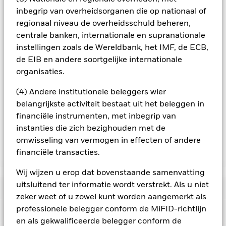
fonds bekijken – aandelenklassen met valutahedging worden
inbegrip van overheidsorganen die op nationaal of
aangegeven door het woord 'Hedged' in de naam van de
aandelenklasse. Daarnaast is een volledige lijst van alle
regionaal niveau de overheidsschuld beheren,
aandelenklassen met valutahedging op aanvraag
centrale banken, internationale en supranationale
verkrijgbaar bij de beheermaatschappij van het fonds.
instellingen zoals de Wereldbank, het IMF, de ECB,
In de mate waarin het Fonds effecten uitleent om zijn kosten
de EIB en andere soortgelijke internationale
te reduceren, ontvangt het Fonds 62,5% van de hiermee
organisaties.
verbonden inkomsten en komen de resterende 37,5% ten
goede aan BlackRock als effectenuitleenagent. Aangezien de
(4) Andere institutionele beleggers wier
verdeling van opbrengsten uit effectenleningen de
belangrijkste activiteit bestaat uit het beleggen in
exploitatiekosten van het Fonds niet verhoogt, is deze niet in
financiële instrumenten, met inbegrip van
de lopende kosten opgenomen.
instanties die zich bezighouden met de
omwisseling van vermogen in effecten of andere
financiële transacties.
Toon minder
BGF Global Bond Income Fund
Wij wijzen u erop dat bovenstaande samenvatting
uitsluitend ter informatie wordt verstrekt. Als u niet
Risicometer
zeker weet of u zowel kunt worden aangemerkt als
professionele belegger conform de MiFID-richtlijn
Performance
en als gekwalificeerde belegger conform de