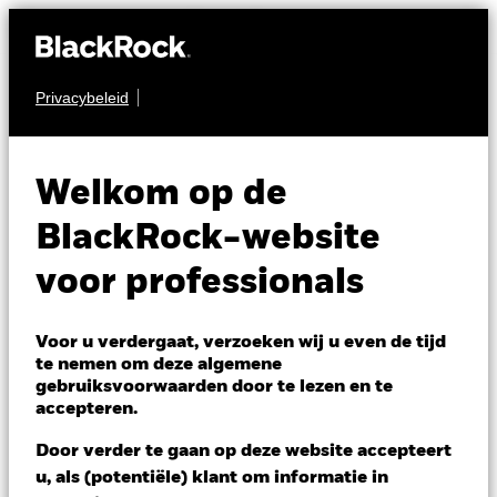
Privacybeleid
OBLIGATIES
BGF Global Bond
Welkom op de
Income Fund
BlackRock-website
voor professionals
Voor u verdergaat, verzoeken wij u even de tijd
te nemen om deze algemene
gebruiksvoorwaarden door te lezen en te
NAV per 07/aug/2026
accepteren.
EUR 11,22
Variatie 52wk: 10,65 - 11,40
Door verder te gaan op deze website accepteert
Verandering NAV 1 dag per 07/aug/2026
u, als (potentiële) klant om informatie in