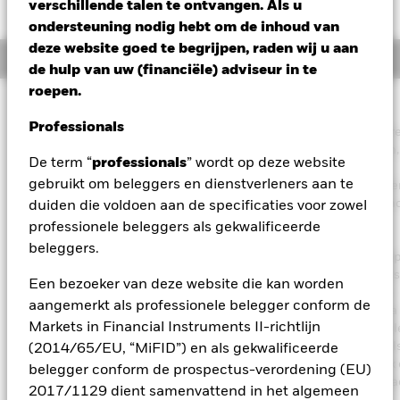
EUR -0,01 (-0,09%)
verschillende talen te ontvangen. Als u
ondersteuning nodig hebt om de inhoud van
deze website goed te begrijpen, raden wij u aan
Overzicht
de hulp van uw (financiële) adviseur in te
roepen.
Beleggingsdoel
Professionals
Het Fonds streeft ernaar inkomsten uit uw belegging te generer
zonder afbreuk te doen aan de kapitaalopbouw op lange termijn,
De term “
professionals
” wordt op deze website
een manier die verenigbaar is met de principes van duurzaam
gebruikt om beleggers en dienstverleners aan te
beleggen en een beleggingsbeleid dat rekening houdt met crite
het vlak van milieu, maatschappij en governance (ESG). Het Fon
duiden die voldoen aan de specificaties voor zowel
belegt wereldwijd ten minste 70% van zijn totale vermogen in
professionele beleggers als gekwalificeerde
vastrentende waarden. Hiertoe behoren obligaties en
beleggers.
geldmarktinstrumenten (d.w.z. schuldeffecten met een korte loopt
Om bovengemiddelde inkomsten te verkrijgen, streeft het Fonds
Een bezoeker van deze website die kan worden
gespreide bronnen van inkomsten via een verscheidenheid aan
aangemerkt als professionele belegger conform de
dergelijke vastrentende overdraagbare effecten. De totale activa
Markets in Financial Instruments II-richtlijn
het Fonds worden belegd in overeenstemming met zijn ESG-bel
zoals uiteengezet in het prospectus. Raadpleeg voor meer detail
(2014/65/EU, “MiFID”) en als gekwalificeerde
de ESG-kenmerken het prospectus en de website van BlackRock
belegger conform de prospectus-verordening (EU)
https://www.blackrock.com/corporate/literature/publication/bla
2017/1129 dient samenvattend in het algemeen