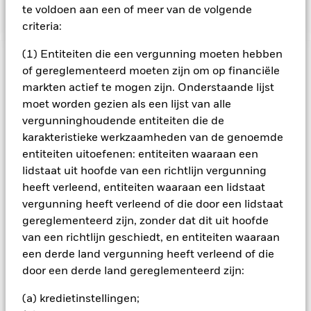
baseline-screens-in-europe-middleeast-and-africa.pdf
te voldoen aan een of meer van de volgende
criteria:
(1) Entiteiten die een vergunning moeten hebben
BELANGRIJKE GEGEVENS: Kapitaalrisico.
De waarde en
of gereglementeerd moeten zijn om op financiële
het rendement van beleggingen kunnen dalen en stijgen, en
markten actief te mogen zijn. Onderstaande lijst
zijn niet gegarandeerd. Beleggers verliezen mogelijk hun
moet worden gezien als een lijst van alle
oorspronkelijke inleg.
vergunninghoudende entiteiten die de
Kredietrisico, wijzigingen van rentevoeten en/of de
karakteristieke werkzaamheden van de genoemde
wanbetalingsquote van emittenten hebben een aanzienlijk
entiteiten uitoefenen: entiteiten waaraan een
invloed op de prestaties van vastrentende effecten. Potentiële
lidstaat uit hoofde van een richtlijn vergunning
of werkelijke verlagingen van de kredietrating kunnen het
risiconiveau verhogen. Voor Asset Backed Securities (ABS) en
heeft verleend, entiteiten waaraan een lidstaat
Mortgage Backed Securities (MBS) gelden dezelfde risico’s
vergunning heeft verleend of die door een lidstaat
als voor vastrentende effecten. Dergelijke
gereglementeerd zijn, zonder dat dit uit hoofde
beleggingsinstrumenten zijn onderhevig aan een
van een richtlijn geschiedt, en entiteiten waaraan
liquiditeitsrisico, zij maken vaak gebruik van leningen en
een derde land vergunning heeft verleend of die
geven misschien niet de totale waarde van de onderliggende
activa weer. Derivaten kunnen bijzonder gevoelig zijn voor
door een derde land gereglementeerd zijn:
veranderingen in waarde van het actief waarop ze zijn
gebaseerd. Hierdoor kan de omvang van de winsten en
(a) kredietinstellingen;