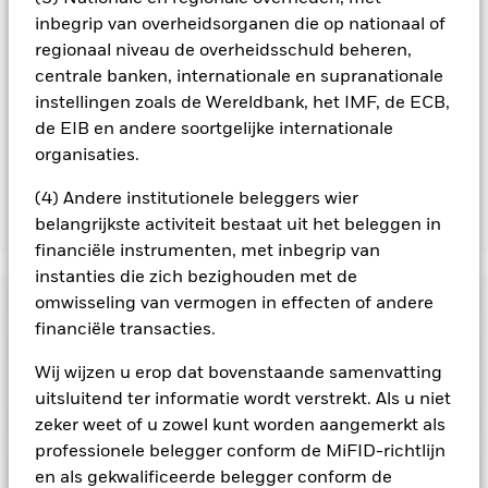
In de mate waarin het Fonds effecten uitleent om zijn kosten
inbegrip van overheidsorganen die op nationaal of
te reduceren, ontvangt het Fonds 62,5% van de hiermee
regionaal niveau de overheidsschuld beheren,
verbonden inkomsten en komen de resterende 37,5% ten
centrale banken, internationale en supranationale
goede aan BlackRock als effectenuitleenagent. Aangezien de
instellingen zoals de Wereldbank, het IMF, de ECB,
verdeling van opbrengsten uit effectenleningen de
de EIB en andere soortgelijke internationale
exploitatiekosten van het Fonds niet verhoogt, is deze niet in
organisaties.
de lopende kosten opgenomen.
(4) Andere institutionele beleggers wier
belangrijkste activiteit bestaat uit het beleggen in
Toon minder
financiële instrumenten, met inbegrip van
BGF World Technology Fund
instanties die zich bezighouden met de
Risicometer
omwisseling van vermogen in effecten of andere
financiële transacties.
Performance
Wij wijzen u erop dat bovenstaande samenvatting
uitsluitend ter informatie wordt verstrekt. Als u niet
Grafiek
Kerngegevens
Het beleggingsrisico is geconcentreerd in specifieke
zeker weet of u zowel kunt worden aangemerkt als
sectoren, landen, valuta's of bedrijven. Dit betekent dat het
professionele belegger conform de MiFID-richtlijn
Fonds gevoeliger is voor lokale economische, markt-,
Volledige grafiek bekijken
Portefeuille kenmerken
politieke, duurzaamheids- of regelgevingsgebeurtenissen.
en als gekwalificeerde belegger conform de
Fondsomvang
USD 19.235.540.217