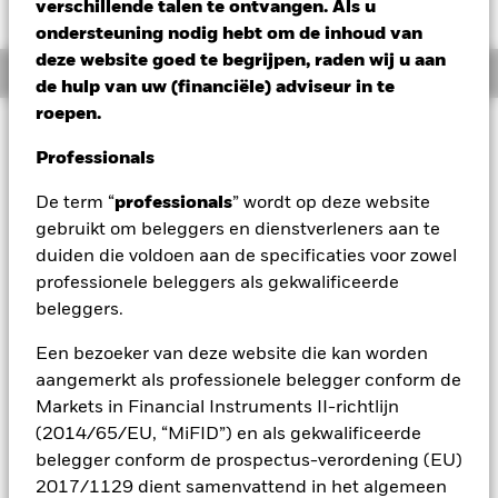
SGD -0,93 (-2,56%)
verschillende talen te ontvangen. Als u
ondersteuning nodig hebt om de inhoud van
deze website goed te begrijpen, raden wij u aan
Overzicht
de hulp van uw (financiële) adviseur in te
roepen.
Beleggingsdoel
Professionals
De waarde van aandelen en aandelengerelateerde effecten
kan worden beïnvloed door dagelijkse schommelingen op de
De term “
professionals
” wordt op deze website
aandelenmarkten. Tot de andere factoren die van invloed
gebruikt om beleggers en dienstverleners aan te
zijn, behoren politiek en economisch nieuws,
bedrijfsresultaten en belangrijke gebeurtenissen in de
duiden die voldoen aan de specificaties voor zowel
bedrijven. Actief beheer van de valutablootstelling door
professionele beleggers als gekwalificeerde
middel van derivaten kan het Fonds gevoeliger maken voor
beleggers.
veranderingen in de koersen van buitenlandse valuta's. Als
de valutablootstelling waartegen het Fonds gehedged is in
Een bezoeker van deze website die kan worden
waarde stijgt, is het mogelijk dat beleggers niet profiteren
aangemerkt als professionele belegger conform de
van een dergelijke waardestijging. Het Fonds streeft ernaar
Markets in Financial Instruments II-richtlijn
ondernemingen uit te sluiten die zich bezighouden met
bepaalde activiteiten die niet in overeenstemming zijn met
(2014/65/EU, “MiFID”) en als gekwalificeerde
ESG-criteria. Beleggers dienen daarom voorafgaand aan een
belegger conform de prospectus-verordening (EU)
belegging in het Fonds een persoonlijke ethische afweging
2017/1129 dient samenvattend in het algemeen