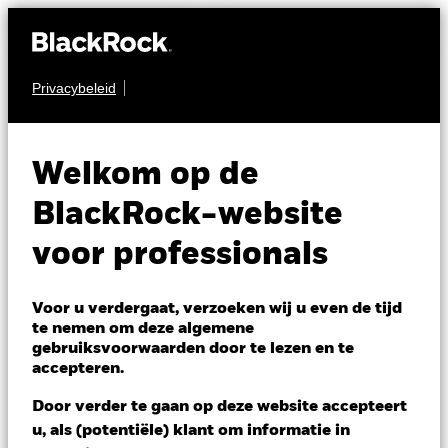
Privacybeleid
AANDELEN
BGF World Technology
Welkom op de
Fund
BlackRock-website
voor professionals
Voor u verdergaat, verzoeken wij u even de tijd
te nemen om deze algemene
gebruiksvoorwaarden door te lezen en te
NAV per 06/aug/2026
accepteren.
SGD 35,46
Variatie 52wk: 25,34 - 40,61
Door verder te gaan op deze website accepteert
Verandering NAV 1 dag per 06/aug/2026
u, als (potentiële) klant om informatie in