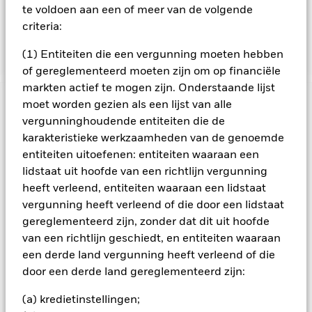
te maken over de ESG-screening van het Fonds. Een
te voldoen aan een of meer van de volgende
dergelijke ESG-screening kan een negatief effect hebben op
criteria:
de waarde van de beleggingen van het Fonds in vergelijking
met een fonds zonder een dergelijke screening.
(1) Entiteiten die een vergunning moeten hebben
of gereglementeerd moeten zijn om op financiële
markten actief te mogen zijn. Onderstaande lijst
moet worden gezien als een lijst van alle
BELANGRIJKE GEGEVENS: Kapitaalrisico.
De waarde en
vergunninghoudende entiteiten die de
het rendement van beleggingen kunnen dalen en stijgen, en
zijn niet gegarandeerd. Beleggers verliezen mogelijk hun
karakteristieke werkzaamheden van de genoemde
oorspronkelijke inleg.
entiteiten uitoefenen: entiteiten waaraan een
lidstaat uit hoofde van een richtlijn vergunning
Het beleggingsrisico is geconcentreerd in specifieke
sectoren, landen, valuta's of bedrijven. Dit betekent dat het
heeft verleend, entiteiten waaraan een lidstaat
Fonds gevoeliger is voor lokale economische, markt-,
vergunning heeft verleend of die door een lidstaat
politieke, duurzaamheids- of regelgevingsgebeurtenissen.
gereglementeerd zijn, zonder dat dit uit hoofde
De waarde van aandelen en aan aandelen gerelateerde
van een richtlijn geschiedt, en entiteiten waaraan
effecten wordt beïnvloed door de dagelijkse schommelingen
een derde land vergunning heeft verleend of die
op de aandelenmarkten, politieke factoren, economisch
nieuws, bedrijfswinsten en belangrijke gebeurtenissen op
door een derde land gereglementeerd zijn:
bedrijfsvlak. Het Fonds streeft ernaar ondernemingen uit te
sluiten die zich bezighouden met bepaalde activiteiten die
(a) kredietinstellingen;