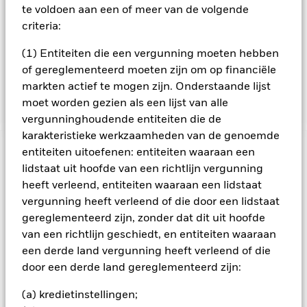
bepaalde activiteiten die niet in overeenstemming zijn met
te voldoen aan een of meer van de volgende
ESG-criteria. Beleggers dienen daarom voorafgaand aan een
criteria:
belegging in het Fonds een persoonlijke ethische afweging
te maken over de ESG-screening van het Fonds. Een
(1) Entiteiten die een vergunning moeten hebben
dergelijke ESG-screening kan een negatief effect hebben op
of gereglementeerd moeten zijn om op financiële
de waarde van de beleggingen van het Fonds in vergelijking
markten actief te mogen zijn. Onderstaande lijst
met een fonds zonder een dergelijke screening.
moet worden gezien als een lijst van alle
vergunninghoudende entiteiten die de
karakteristieke werkzaamheden van de genoemde
entiteiten uitoefenen: entiteiten waaraan een
BELANGRIJKE GEGEVENS: Kapitaalrisico.
De waarde en
lidstaat uit hoofde van een richtlijn vergunning
het rendement van beleggingen kunnen dalen en stijgen, en
zijn niet gegarandeerd. Beleggers verliezen mogelijk hun
heeft verleend, entiteiten waaraan een lidstaat
oorspronkelijke inleg.
vergunning heeft verleend of die door een lidstaat
gereglementeerd zijn, zonder dat dit uit hoofde
Het beleggingsrisico is geconcentreerd in specifieke
sectoren, landen, valuta's of bedrijven. Dit betekent dat het
van een richtlijn geschiedt, en entiteiten waaraan
Fonds gevoeliger is voor lokale economische, markt-,
een derde land vergunning heeft verleend of die
politieke, duurzaamheids- of regelgevingsgebeurtenissen.
door een derde land gereglementeerd zijn:
De waarde van aandelen en aan aandelen gerelateerde
effecten wordt beïnvloed door de dagelijkse schommelingen
(a) kredietinstellingen;
op de aandelenmarkten, politieke factoren, economisch