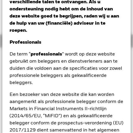
GBP 1,06 (0,88%)
verschillende talen te ontvangen. Als u
ondersteuning nodig hebt om de inhoud van
deze website goed te begrijpen, raden wij u aan
de hulp van uw (financiële) adviseur in te
roepen.
Overzicht
Professionals
De term “
professionals
” wordt op deze website
Beleggingsdoel
gebruikt om beleggers en dienstverleners aan te
De waarde van aandelen en aandelengerelateerde effecten
duiden die voldoen aan de specificaties voor zowel
kan worden beïnvloed door dagelijkse schommelingen op de
professionele beleggers als gekwalificeerde
aandelenmarkten. Tot de andere factoren die van invloed
beleggers.
zijn, behoren politiek en economisch nieuws,
bedrijfsresultaten en belangrijke gebeurtenissen in de
Een bezoeker van deze website die kan worden
bedrijven. Actief beheer van de valutablootstelling door
middel van derivaten kan het Fonds gevoeliger maken voor
aangemerkt als professionele belegger conform de
veranderingen in de koersen van buitenlandse valuta's. Als
Markets in Financial Instruments II-richtlijn
de valutablootstelling waartegen het Fonds gehedged is in
(2014/65/EU, “MiFID”) en als gekwalificeerde
waarde stijgt, is het mogelijk dat beleggers niet profiteren
belegger conform de prospectus-verordening (EU)
van een dergelijke waardestijging. Het Fonds streeft ernaar
2017/1129 dient samenvattend in het algemeen
ondernemingen uit te sluiten die zich bezighouden met