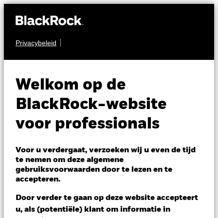
Privacybeleid
AANDELEN
BGF World Technology
Welkom op de
Fund
BlackRock-website
voor professionals
Voor u verdergaat, verzoeken wij u even de tijd
te nemen om deze algemene
gebruiksvoorwaarden door te lezen en te
NAV per 07/aug/2026
accepteren.
GBP 122,17
Variatie 52wk: 85,58 - 140,36
Door verder te gaan op deze website accepteert
Verandering NAV 1 dag per 07/aug/2026
Morningstar Rating
u, als (potentiële) klant om informatie in