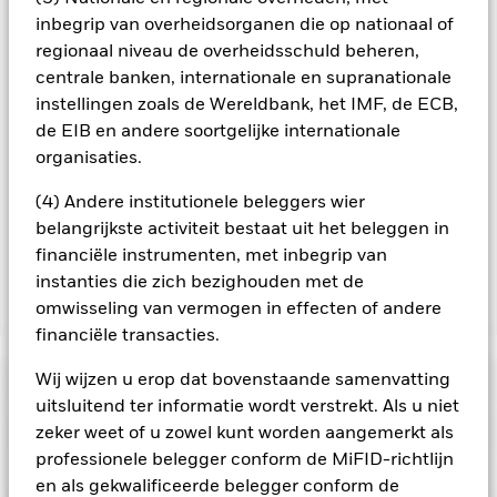
aandelenklasse. Daarnaast is een volledige lijst van alle
inbegrip van overheidsorganen die op nationaal of
aandelenklassen met valutahedging op aanvraag
regionaal niveau de overheidsschuld beheren,
verkrijgbaar bij de beheermaatschappij van het fonds.
centrale banken, internationale en supranationale
In de mate waarin het Fonds effecten uitleent om zijn kosten
instellingen zoals de Wereldbank, het IMF, de ECB,
te reduceren, ontvangt het Fonds 62,5% van de hiermee
de EIB en andere soortgelijke internationale
verbonden inkomsten en komen de resterende 37,5% ten
organisaties.
goede aan BlackRock als effectenuitleenagent. Aangezien de
verdeling van opbrengsten uit effectenleningen de
(4) Andere institutionele beleggers wier
exploitatiekosten van het Fonds niet verhoogt, is deze niet in
belangrijkste activiteit bestaat uit het beleggen in
de lopende kosten opgenomen.
financiële instrumenten, met inbegrip van
instanties die zich bezighouden met de
omwisseling van vermogen in effecten of andere
Toon minder
financiële transacties.
BGF World Technology Fund
Wij wijzen u erop dat bovenstaande samenvatting
Risicometer
uitsluitend ter informatie wordt verstrekt. Als u niet
Performance
zeker weet of u zowel kunt worden aangemerkt als
professionele belegger conform de MiFID-richtlijn
en als gekwalificeerde belegger conform de
Grafiek