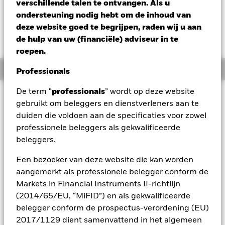
USD -4,27 (-2,55%)
verschillende talen te ontvangen. Als u
ondersteuning nodig hebt om de inhoud van
deze website goed te begrijpen, raden wij u aan
de hulp van uw (financiële) adviseur in te
roepen.
Overzicht
Professionals
De term “
professionals
” wordt op deze website
Beleggingsdoel
gebruikt om beleggers en dienstverleners aan te
De waarde van aandelen en aandelengerelateerde effecten
duiden die voldoen aan de specificaties voor zowel
kan worden beïnvloed door dagelijkse schommelingen op de
professionele beleggers als gekwalificeerde
aandelenmarkten. Tot de andere factoren die van invloed
beleggers.
zijn, behoren politiek en economisch nieuws,
bedrijfsresultaten en belangrijke gebeurtenissen in de
Een bezoeker van deze website die kan worden
bedrijven. Actief beheer van de valutablootstelling door
middel van derivaten kan het Fonds gevoeliger maken voor
aangemerkt als professionele belegger conform de
veranderingen in de koersen van buitenlandse valuta's. Als
Markets in Financial Instruments II-richtlijn
de valutablootstelling waartegen het Fonds gehedged is in
(2014/65/EU, “MiFID”) en als gekwalificeerde
waarde stijgt, is het mogelijk dat beleggers niet profiteren
belegger conform de prospectus-verordening (EU)
van een dergelijke waardestijging. Het Fonds streeft ernaar
2017/1129 dient samenvattend in het algemeen
ondernemingen uit te sluiten die zich bezighouden met