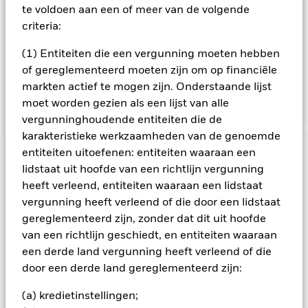
bepaalde activiteiten die niet in overeenstemming zijn met
te voldoen aan een of meer van de volgende
ESG-criteria. Beleggers dienen daarom voorafgaand aan een
criteria:
belegging in het Fonds een persoonlijke ethische afweging
te maken over de ESG-screening van het Fonds. Een
(1) Entiteiten die een vergunning moeten hebben
dergelijke ESG-screening kan een negatief effect hebben op
of gereglementeerd moeten zijn om op financiële
de waarde van de beleggingen van het Fonds in vergelijking
markten actief te mogen zijn. Onderstaande lijst
met een fonds zonder een dergelijke screening.
moet worden gezien als een lijst van alle
vergunninghoudende entiteiten die de
karakteristieke werkzaamheden van de genoemde
entiteiten uitoefenen: entiteiten waaraan een
BELANGRIJKE GEGEVENS: Kapitaalrisico.
De waarde en
lidstaat uit hoofde van een richtlijn vergunning
het rendement van beleggingen kunnen dalen en stijgen, en
zijn niet gegarandeerd. Beleggers verliezen mogelijk hun
heeft verleend, entiteiten waaraan een lidstaat
oorspronkelijke inleg.
vergunning heeft verleend of die door een lidstaat
gereglementeerd zijn, zonder dat dit uit hoofde
Het beleggingsrisico is geconcentreerd in specifieke
sectoren, landen, valuta's of bedrijven. Dit betekent dat het
van een richtlijn geschiedt, en entiteiten waaraan
Fonds gevoeliger is voor lokale economische, markt-,
een derde land vergunning heeft verleend of die
politieke, duurzaamheids- of regelgevingsgebeurtenissen.
door een derde land gereglementeerd zijn:
De waarde van aandelen en aan aandelen gerelateerde
effecten wordt beïnvloed door de dagelijkse schommelingen
(a) kredietinstellingen;
op de aandelenmarkten, politieke factoren, economisch