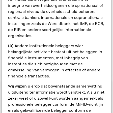
aandelenklasse. Daarnaast is een volledige lijst van alle
inbegrip van overheidsorganen die op nationaal of
aandelenklassen met valutahedging op aanvraag
regionaal niveau de overheidsschuld beheren,
verkrijgbaar bij de beheermaatschappij van het fonds.
centrale banken, internationale en supranationale
In de mate waarin het Fonds effecten uitleent om zijn kosten
instellingen zoals de Wereldbank, het IMF, de ECB,
te reduceren, ontvangt het Fonds 62,5% van de hiermee
de EIB en andere soortgelijke internationale
verbonden inkomsten en komen de resterende 37,5% ten
organisaties.
goede aan BlackRock als effectenuitleenagent. Aangezien de
verdeling van opbrengsten uit effectenleningen de
(4) Andere institutionele beleggers wier
exploitatiekosten van het Fonds niet verhoogt, is deze niet in
belangrijkste activiteit bestaat uit het beleggen in
de lopende kosten opgenomen.
financiële instrumenten, met inbegrip van
instanties die zich bezighouden met de
omwisseling van vermogen in effecten of andere
Toon minder
financiële transacties.
BGF World Technology Fund
Wij wijzen u erop dat bovenstaande samenvatting
Risicometer
uitsluitend ter informatie wordt verstrekt. Als u niet
Performance
zeker weet of u zowel kunt worden aangemerkt als
professionele belegger conform de MiFID-richtlijn
en als gekwalificeerde belegger conform de
Grafiek