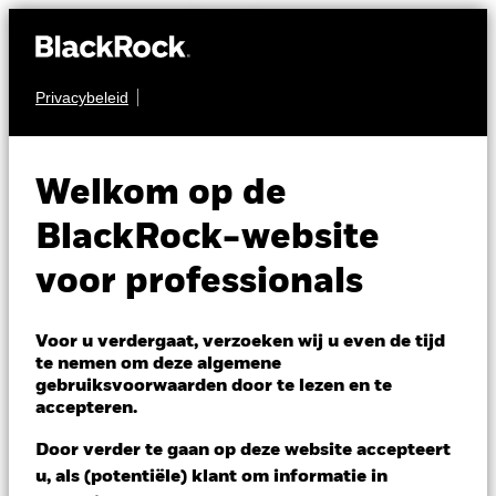
Privacybeleid
AANDELEN
BGF World Technology
Welkom op de
Fund
BlackRock-website
voor professionals
Voor u verdergaat, verzoeken wij u even de tijd
te nemen om deze algemene
gebruiksvoorwaarden door te lezen en te
NAV per 06/aug/2026
accepteren.
USD 163,23
Variatie 52wk: 115,08 - 185,83
Door verder te gaan op deze website accepteert
Verandering NAV 1 dag per 06/aug/2026
Morningstar Rating
u, als (potentiële) klant om informatie in