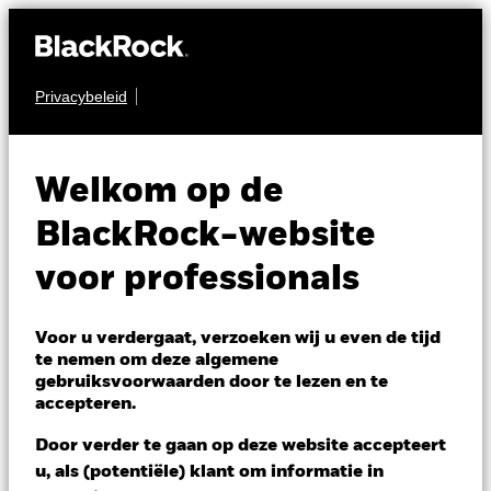
Privacybeleid
OBLIGATIES
BGF US Dollar Bond
Welkom op de
Fund
BlackRock-website
voor professionals
Voor u verdergaat, verzoeken wij u even de tijd
te nemen om deze algemene
gebruiksvoorwaarden door te lezen en te
NAV per 07/aug/2026
accepteren.
CZK 736,84
Variatie 52wk: 716,63 - 758,01
Door verder te gaan op deze website accepteert
Verandering NAV 1 dag per 07/aug/2026
u, als (potentiële) klant om informatie in