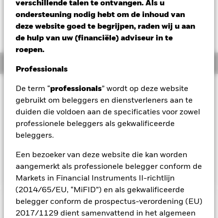
CZK 0,20 (0,03%)
verschillende talen te ontvangen. Als u
ondersteuning nodig hebt om de inhoud van
deze website goed te begrijpen, raden wij u aan
de hulp van uw (financiële) adviseur in te
roepen.
Overzicht
Professionals
Beleggingsdoel
De term “
professionals
” wordt op deze website
gebruikt om beleggers en dienstverleners aan te
Het Fonds streeft naar een maximaal rendement op uw
duiden die voldoen aan de specificaties voor zowel
belegging via een combinatie van kapitaalgroei en
opbrengsten uit de activa van het Fonds. Het Fonds belegt
professionele beleggers als gekwalificeerde
ten minste 80% van zijn totale activa in vastrentende
beleggers.
effecten. Het Fonds kan in het kader van zijn
beleggingsstrategie gebruik maken van derivaten. Hierdoor
Een bezoeker van deze website die kan worden
kan het algemene risicoprofiel van het Fonds toenemen.
aangemerkt als professionele belegger conform de
Markets in Financial Instruments II-richtlijn
(2014/65/EU, “MiFID”) en als gekwalificeerde
belegger conform de prospectus-verordening (EU)
BELANGRIJKE GEGEVENS: Kapitaalrisico.
De waarde en
2017/1129 dient samenvattend in het algemeen
het rendement van beleggingen kunnen dalen en stijgen, en