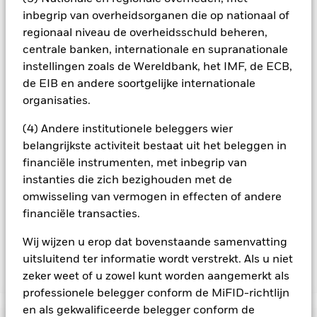
geschikte procedures worden gebruikt om het
inbegrip van overheidsorganen die op nationaal of
besmettingsrisico voor andere aandelenklassen te
minimaliseren. Via het uitklapvakje direct onder de naam van
regionaal niveau de overheidsschuld beheren,
het fonds, kunt u een lijst van alle aandelenklassen in het
centrale banken, internationale en supranationale
fonds bekijken – aandelenklassen met valutahedging worden
instellingen zoals de Wereldbank, het IMF, de ECB,
aangegeven door het woord 'Hedged' in de naam van de
de EIB en andere soortgelijke internationale
aandelenklasse. Daarnaast is een volledige lijst van alle
organisaties.
aandelenklassen met valutahedging op aanvraag
verkrijgbaar bij de beheermaatschappij van het fonds.
(4) Andere institutionele beleggers wier
In de mate waarin het Fonds effecten uitleent om zijn kosten
belangrijkste activiteit bestaat uit het beleggen in
te reduceren, ontvangt het Fonds 62,5% van de hiermee
financiële instrumenten, met inbegrip van
verbonden inkomsten en komen de resterende 37,5% ten
instanties die zich bezighouden met de
goede aan BlackRock als effectenuitleenagent. Aangezien de
omwisseling van vermogen in effecten of andere
verdeling van opbrengsten uit effectenleningen de
financiële transacties.
exploitatiekosten van het Fonds niet verhoogt, is deze niet in
de lopende kosten opgenomen.
Wij wijzen u erop dat bovenstaande samenvatting
uitsluitend ter informatie wordt verstrekt. Als u niet
zeker weet of u zowel kunt worden aangemerkt als
Toon minder
professionele belegger conform de MiFID-richtlijn
BGF US Dollar Bond Fund
en als gekwalificeerde belegger conform de