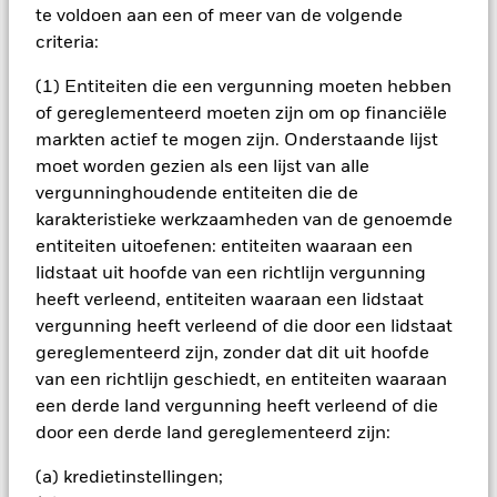
te voldoen aan een of meer van de volgende
zijn niet gegarandeerd. Beleggers verliezen mogelijk hun
criteria:
oorspronkelijke inleg.
Het fonds belegt voor een groot deel in effecten die
(1) Entiteiten die een vergunning moeten hebben
genoteerd zijn in een vreemde valuta; schommelingen van de
of gereglementeerd moeten zijn om op financiële
betreffende valutakoersen zullen invloed hebben op de
markten actief te mogen zijn. Onderstaande lijst
waarde van de belegging. Het fonds belegt in vastrentende
moet worden gezien als een lijst van alle
waarden uitgegeven door ondernemingen waarbij vergeleken
met obligaties uitgegeven of gegarandeerd door overheden
vergunninghoudende entiteiten die de
een groter risico bestaat tot niet-nakoming door de
karakteristieke werkzaamheden van de genoemde
onderneming van terugbetaling van het kapitaal verstrekt
entiteiten uitoefenen: entiteiten waaraan een
aan de onderneming en de opeisbare rentebetalingen. Het
lidstaat uit hoofde van een richtlijn vergunning
fonds belegt in vastrentende waarden zoals ondernemings-
heeft verleend, entiteiten waaraan een lidstaat
of staatobligaties die een vaste of variabele rente (ook wel
'coupon' genaamd) uitkeren en vergelijkbaar functioneren als
vergunning heeft verleend of die door een lidstaat
een lening. Daarom staan deze effecten blootgesteld aan
gereglementeerd zijn, zonder dat dit uit hoofde
veranderingen in de rentevoet wat de waarde van de
van een richtlijn geschiedt, en entiteiten waaraan
gehouden effecten beïnvloedt. De fondsen kunnen beleggen
een derde land vergunning heeft verleend of die
in gestructureerde kredietproducten zoals asset backed
door een derde land gereglementeerd zijn:
securities (‘ABS’) waarin hypotheken en andere schulden zijn
samengevoegd in één of meerdere series van
(a) kredietinstellingen;
kredietproducten die vervolgens worden aangeboden aan