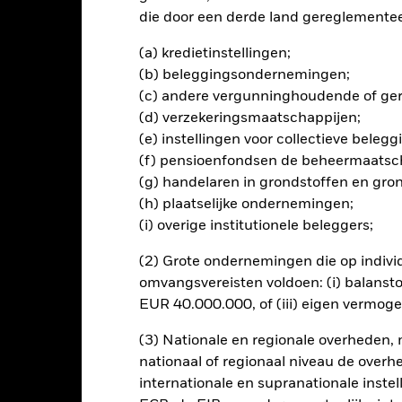
die door een derde land gereglementeer
ngerelateerde effecten kan worden beïnvloed door dagelijkse sch
ed zijn, behoren politiek en economisch nieuws, bedrijfsresultaten 
(a) kredietinstellingen;
ondernemingen uit te sluiten die zich bezighouden met bepaalde acti
(b) beleggingsondernemingen;
ria. Beleggers dienen daarom voorafgaand aan een belegging in he
(c) andere vergunninghoudende of gere
ening van het Fonds. Een dergelijke ESG-screening kan een negatie
gelijking met een fonds zonder een dergelijke screening.
(d) verzekeringsmaatschappijen;
ing van dit fonds gebruiken derivaten om valutarisico's af te dekke
(e) instellingen voor collectieve bele
el besmettingsrisico (ook bekend als spill-over) voor andere aande
(f) pensioenfondsen de beheermaatsc
s waarborgt dat er geschikte procedures worden gebruikt om het be
(g) handelaren in grondstoffen en gro
a het uitklapvakje direct onder de naam van het fonds, kunt u een li
(h) plaatselijke ondernemingen;
met valutahedging worden aangegeven door het woord 'Hedged' in d
(i) overige institutionele beleggers;
n alle aandelenklassen met valutahedging op aanvraag verkrijgbaar b
(2) Grote ondernemingen die op indivi
en uitleent om zijn kosten te reduceren, ontvangt het Fonds 62,5%
omvangsvereisten voldoen: (i) balansto
oede aan BlackRock als effectenuitleenagent. Aangezien de verdel
EUR 40.000.000, of (iii) eigen vermog
en van het Fonds niet verhoogt, is deze niet in de lopende kosten 
(3) Nationale en regionale overheden,
nationaal of regionaal niveau de overh
internationale en supranationale inste
PRIIP KID
Factsheet
Prospectus