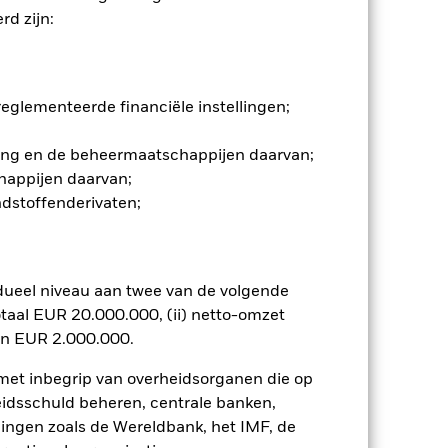
d zijn:
ommelingen op de aandelenmarkten.
en belangrijke gebeurtenissen in de
viteiten die niet in
t Fonds een persoonlijke ethische
glementeerde financiële instellingen;
f effect hebben op de waarde van
n. Het gebruik van derivaten voor
gging en de beheermaatschappijen daarvan;
lenklassen in het fonds betekenen.
happijen daarvan;
smettingsrisico voor andere
ndstoffenderivaten;
jst van alle aandelenklassen in het
e naam van de aandelenklasse.
ij de beheermaatschappij van het
dueel niveau aan twee van de volgende
 van de hiermee verbonden inkomsten
taal EUR 20.000.000, (ii) netto-omzet
ing van opbrengsten uit
en EUR 2.000.000.
opgenomen.
 met inbegrip van overheidsorganen die op
Toon minder
eidsschuld beheren, centrale banken,
llingen zoals de Wereldbank, het IMF, de
SFDR Web Disclosure
Download