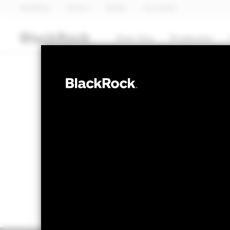
BlackRock
iShares
Aladdin
Ons bedrijf
Over Ons
Producten
AANDELEN
BGF Euro-Mark
NAV per 06/aug/2026
Verandering
EUR 18,64
EUR
Variatie 52wk: 15,55 - 19,00