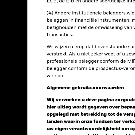
ECB, de EIB en andere soortgelijke inte
Risicometer
(4) Andere institutionele beleggers wier
nt
Kerngegevens
Managers
P
beleggen in financiële instrumenten, m
bezighouden met de omwisseling van v
transacties.
Wij wijzen u erop dat bovenstaande sam
verstrekt. Als u niet zeker weet of u z
professionele belegger conform de MiFI
belegger conform de prospectus-verorde
winnen.
Algemene gebruiksvoorwaarden
Wij verzoeken u deze pagina zorgvuld
hier uitleg wordt gegeven over bepa
opgelegd met betrekking tot de versp
landen waarin onze fondsen ter ver
uw eigen verantwoordelijkheid om op 