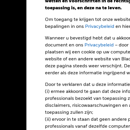
wetten en voorschriften in de recht
Performance
toepassing is, en deze na te leven.
Om toegang te krijgen tot onze websit
bepalingen in ons
Privacybeleid
en hie
endement
Wanneer u bevestigd hebt dat u akkoord
document en ons
Privacybeleid
– door
Kalenderjaar
Op jaarbasis
Cumulatief
12 maa
plaatsen wij een cookie op uw compute
ge: 2017-09-01 00:00:00 to 2026-07-31 00:00:00.
e: -100 to 200.
website of een andere website van Bl
ze grafiek toont de prestatie van het product als het procentuele v
deze pagina steeds weer verschijnt. De
gelopen 8 jaar vergeleken met de benchmark. Het kan u helpen o
rleden werd beheerd en het met de benchmark te vergelijken.
eerder als deze informatie ingrijpend wi
art
40
Door te verklaren dat u deze informatie
r chart with 2 data series.
e chart has 1 X axis displaying categories.
(i) ermee akkoord te gaan dat deze info
e chart has 1 Y axis displaying Values. Range: -30 to 40.
30
professionals bezoekt van toepassing zal
disclaimers, risicowaarschuwingen en
20
toepassing zullen zijn;
(ii) ervoor in te staan dat geen andere
10
alues
professionals vanaf dezelfde computer