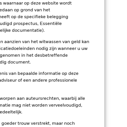
ptreden als tegenpartij voor afgeleide
s waarnaar op deze website wordt
edaan op grond van het
eeft op de specifieke belegging
oudigd prospectus, Essentiële
elijke documentatie).
en aanzien van het witwassen van geld kan
icatiedoeleinden nodig zijn wanneer u uw
25/okt/2017
opgenomen in het desbetreffende
EUR
eldig document.
Aandelen
nis van bepaalde informatie op deze
Artikel 8
 adviseur of een andere professionele
0,92%
LU1706558340
worpen aan auteursrechten, waarbij alle
matie mag niet worden verveelvoudigd,
USD 50.000.000,00
deeltelijk.
Uitkerend
UCITS
e goeder trouw verstrekt, maar noch