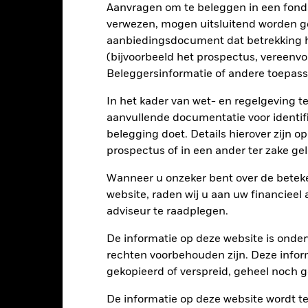
tellingen die diensten leveren zoals de bewaring van activa, of die o
Aanvragen om te beleggen in een fond
llen aan financieel verlies.
verwezen, mogen uitsluitend worden g
aanbiedingsdocument dat betrekking h
(bijvoorbeeld het prospectus, vereenv
Kerngegevens
Beleggersinformatie of andere toepass
In het kader van wet- en regelgeving t
aanvullende documentatie voor identif
EUR 1.345.309.540
Introductiedatum
belegging doet. Details hierover zijn 
Valuta reeks
prospectus of in een ander ter zake g
04/jan/1999
Beleggingscategorie
Wanneer u onzeker bent over de beteke
EUR
SFDR-classificatie
website, raden wij u aan uw financieel
MSCI EMU Net TR Index (EUR)
adviseur te raadplegen.
Doorlopende kosten
0,00%
ISIN
De informatie op deze website is onder
0,75%
rechten voorbehouden zijn. Deze infor
Minimale eerste inleg
0,00%
gekopieerd of verspreid, geheel noch ge
Gebruik van inkomsten
USD 1.000,00
Juridische structuur
De informatie op deze website wordt t