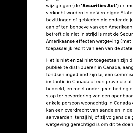
t rendement is weergegeven na aftrek van de lopende kosten. Insta
wijzigingen (de "
Securities Act
") en m
nmerking genomen bij de berekening.
verkocht worden in de Verenigde State
bezittingen of gebieden die onder de ju
 getoonde cijfers hebben betrekking op de prestaties in het verlede
rmen geen betrouwbare indicator voor toekomstige resultaten. Mark
aan of ten behoeve van een Amerikaanse
ders ontwikkelen. Het kan u helpen om te beoordelen hoe het fonds
betreft die niet in strijd is met de Secu
 prestaties worden weergegeven op basis van de netto-inventariswa
Amerikaanse effecten wetgeving (met i
dien van toepassing, worden herbelegd. Het rendement van uw beleg
toepasselijk recht van een van de stat
n valutaschommelingen als uw belegging wordt gedaan in een ander
rekening van de prestaties in het verleden. Bron: Blackrock
Het is niet en zal niet toegestaan zij
publiek te distribueren in Canada, aa
fondsen ingediend zijn bij een commiss
instantie in Canada of een provincie of
Belangrijkste Risico's
bedoeld, en moet onder geen beding o
stap ter bevordering van een openbaa
enkele persoon woonachtig in Canada 
kan een overdracht van aandelen in d
elateerde effecten kan worden beïnvloed door dagelijkse schomme
horen politiek en economisch nieuws, bedrijfsresultaten en belangri
aanvaarden, tenzij hij of zij volgens d
te sluiten die zich bezighouden met bepaalde activiteiten die niet
wetgeving gerechtigd is om dit te doen
potentiële beleggingsuniversum een stuk kleiner worden en een derge
 van het Fonds in vergelijking met een fonds zonder een dergelijke