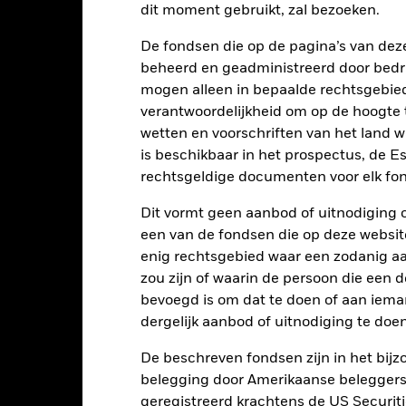
dit moment gebruikt, zal bezoeken.
0
De fondsen die op de pagina’s van de
-10
beheerd en geadministreerd door bedr
mogen alleen in bepaalde rechtsgebie
-20
verantwoordelijkheid om op de hoogte te
wetten en voorschriften van het land 
-30
2016
2017
is beschikbaar in het prospectus, de E
2018
2019
2020
2021
rechtsgeldige documenten voor elk fon
Totaalrendement (%)
Beperkende be
Dit vormt geen aanbod of uitnodiging 
d of interactive chart.
Tijdens deze periode behaalde het Fonds zijn rendement in omstandighe
een van de fondsen die op deze websi
enig rechtsgebied waar een zodanig aan
p 30/aug/2022 heeft het Fonds zijn naam en/of beleggingsdoelstell
zou zijn of waarin de persoon die een d
2016
2017
2018
2019
2020
bevoegd is om dat te doen of aan iema
dergelijk aanbod of uitnodiging te doen
otaalrendement (%)
-18,0
28,0
9,7
EUR
De beschreven fondsen zijn in het bijzo
eperkende benchmark
belegging door Amerikaanse beleggers.
-12,7
25,5
-1,0
 (%) EUR
geregistreerd krachtens de US Securitie