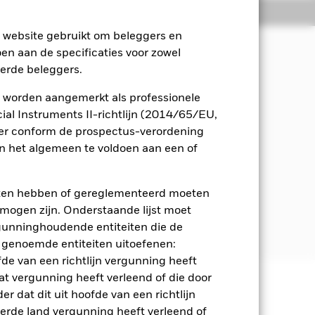
osities
Documenten
e website gebruikt om beleggers en
oen aan de specificaties voor zowel
eerde beleggers.
n inkomsten uit de activa van het
schappij en governance (ESG).
 worden aangemerkt als professionele
al Instruments II-richtlijn (2014/65/EU,
n) van bedrijven gevestigd in
ger conform de prospectus-verordening
ese Unie (EMU). Dit kan naar
 het algemeen te voldoen aan een of
 bedrijven die gevestigd zijn in
 tot de EMU en in bedrijven die
MU.
eten hebben of gereglementeerd moeten
e mogen zijn. Onderstaande lijst moet
 in het prospectus. Raadpleeg voor
ergunninghoudende entiteiten die de
com/baselinescreens
 genoemde entiteiten uitoefenen:
fde van een richtlijn vergunning heeft
at vergunning heeft verleend of die door
r dat dit uit hoofde van een richtlijn
 en stijgen, en zijn niet
derde land vergunning heeft verleend of