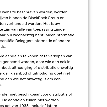
ze website beschreven worden, worden
ijven binnen de BlackRock Group en
den verhandeld worden. Het is uw
 zijn van alle van toepassing zijnde
waarin u woonachtig bent. Meer informatie
ssentiële Beleggersinformatie of andere
2022
2023
2024
2025
ds.
nchmark 1 (%)
om aandelen te kopen of te verkopen van
den die niet langer van toepassing zijn.
te genoemd worden, door wie dan ook in
bod, uitnodiging of distributie onwettig
ing en -beleid gewijzigd.
ergelijk aanbod of uitnodiging doet niet
2021
2022
2023
2024
2025
nd aan wie het onwettig is om een
.
28,3
-18,6
16,3
14,3
15,5
nder niet beschikbaar voor distributie of
 De aandelen zullen niet worden
22,2
-12,5
18,8
9,5
23,7
s Act van 1933, inclusief latere