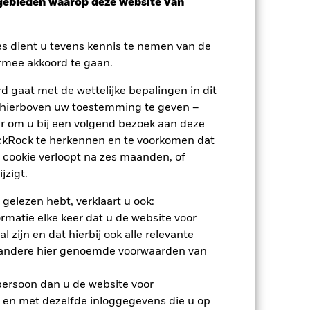
sgebieden waarop deze website van
es dient u tevens kennis te nemen van de
rmee akkoord te gaan.
 gaat met de wettelijke bepalingen in dit
 hierboven uw toestemming te geven –
nden
r om u bij een volgend bezoek aan deze
ackRock te herkennen en te voorkomen dat
erlies of de winst per jaar over de
 cookie verloopt na zes maanden, of
m te beoordelen hoe het product in het
jzigt.
 gelezen hebt, verklaart u ook:
rmatie elke keer dat u de website voor
 zijn en dat hierbij ook alle relevante
 andere hier genoemde voorwaarden van
 persoon dan u de website voor
 en met dezelfde inloggegevens die u op