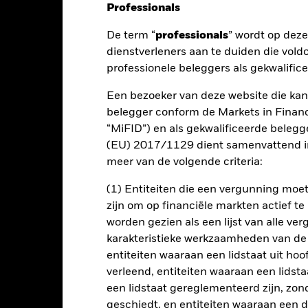
Professionals
nt
Kerngegevens
Managers
P
De term “
professionals
” wordt op dez
dienstverleners aan te duiden die vold
professionele beleggers als gekwalific
rendement op uw belegging door een combinatie van kapitaalgroei e
overeenstemming is met de beginselen van beleggen in milieu, maat
Een bezoeker van deze website die kan
belegger conform de Markets in Financi
ijn totale activa in effecten met een aandelenkarakter (bv. aandele
“MiFID”) en als gekwalificeerde beleg
 die deelnemen aan de Economische en Monetaire Unie van de Europ
(EU) 2017/1129 dient samenvattend in
 (BA) betrekking hebben op effecten met een aandelenkarakter van
meer van de volgende criteria:
an de EMU of waarschijnlijk binnen afzienbare tijd zullen toetreden
amelijk economisch actief zijn in landen die deel uitmaken van de E
(1) Entiteiten die een vergunning mo
zijn om op financiële markten actief t
n belegd in overeenstemming met zijn ESG-beleid zoals uiteengezet
worden gezien als een lijst van alle v
en het prospectus en de website van BlackRock op www.blackrock.
karakteristieke werkzaamheden van de
entiteiten waaraan een lidstaat uit hoo
verleend, entiteiten waaraan een lidsta
een lidstaat gereglementeerd zijn, zonde
lrisico.
De waarde en het rendement van beleggingen kunnen dalen
geschiedt, en entiteiten waaraan een 
ogelijk hun oorspronkelijke inleg.