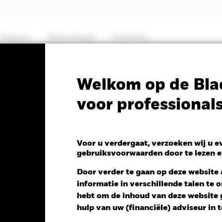
Thema's
Oplossingen
Inzichten
PRIIP KID
Factsheet
Prospectus
Welkom op de Bla
voor professional
ets Fund
Voor u verdergaat, verzoeken wij u 
gebruiksvoorwaarden door te lezen e
 NAV 1 dag per 06/aug/2026
Morningstar Rating
Door verder te gaan op deze website a
 0,02 (0,11%)
informatie in verschillende talen te
hebt om de inhoud van deze website g
hulp van uw (financiële) adviseur in 