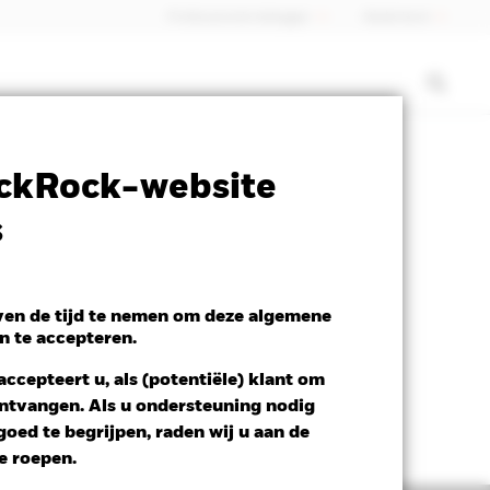
Professionele belegger
Nederland
SFDR Web Disclosure
Download
ckRock-website
s
even de tijd te nemen om deze algemene
n te accepteren.
ccepteert u, als (potentiële) klant om
 ontvangen. Als u ondersteuning nodig
oed te begrijpen, raden wij u aan de
te roepen.