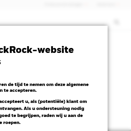
Professionele belegger
Nederland
SFDR Web Disclosure
Download
ckRock-website
s
even de tijd te nemen om deze algemene
n te accepteren.
ccepteert u, als (potentiële) klant om
 ontvangen. Als u ondersteuning nodig
oed te begrijpen, raden wij u aan de
te roepen.