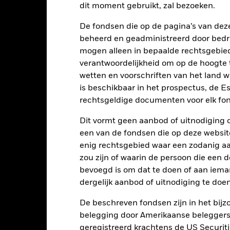
dit moment gebruikt, zal bezoeken.
0
De fondsen die op de pagina’s van de
beheerd en geadministreerd door bedr
-20
mogen alleen in bepaalde rechtsgebie
verantwoordelijkheid om op de hoogte te
wetten en voorschriften van het land 
-40
2016
2017
is beschikbaar in het prospectus, de E
2018
2019
2020
2021
rechtsgeldige documenten voor elk fon
Totaalrendement (%)
Beperkende be
Dit vormt geen aanbod of uitnodiging 
d of interactive chart.
Tijdens deze periode behaalde het Fonds zijn rendement in omstandighe
een van de fondsen die op deze websi
enig rechtsgebied waar een zodanig aan
p 30/aug/2022 heeft het Fonds zijn naam en/of beleggingsdoelstell
zou zijn of waarin de persoon die een d
2016
2017
2018
2019
2020
bevoegd is om dat te doen of aan iema
dergelijk aanbod of uitnodiging te doen
otaalrendement (%)
-3,2
30,8
-22,0
25,4
19,7
USD
De beschreven fondsen zijn in het bijzo
eperkende benchmark
belegging door Amerikaanse beleggers.
1,3
28,1
-16,9
23,2
7,9
1 (%) USD
geregistreerd krachtens de US Securitie