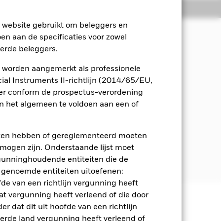
osities
Documenten
e website gebruikt om beleggers en
oen aan de specificaties voor zowel
eerde beleggers.
n inkomsten uit de activa van het
schappij en governance (ESG).
 worden aangemerkt als professionele
al Instruments II-richtlijn (2014/65/EU,
n) van bedrijven gevestigd in
ger conform de prospectus-verordening
ese Unie (EMU). Dit kan naar
 het algemeen te voldoen aan een of
 bedrijven die gevestigd zijn in
 tot de EMU en in bedrijven die
MU.
eten hebben of gereglementeerd moeten
e mogen zijn. Onderstaande lijst moet
 in het prospectus. Raadpleeg voor
ergunninghoudende entiteiten die de
com/baselinescreens
 genoemde entiteiten uitoefenen:
fde van een richtlijn vergunning heeft
at vergunning heeft verleend of die door
r dat dit uit hoofde van een richtlijn
 en stijgen, en zijn niet
derde land vergunning heeft verleend of