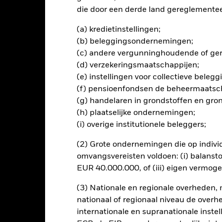
die door een derde land gereglementeer
ngerelateerde effecten kan worden beïnvloed door dagelijkse sch
ed zijn, behoren politiek en economisch nieuws, bedrijfsresultaten 
(a) kredietinstellingen;
ondernemingen uit te sluiten die zich bezighouden met bepaalde acti
(b) beleggingsondernemingen;
ria. Beleggers dienen daarom voorafgaand aan een belegging in he
(c) andere vergunninghoudende of gere
ening van het Fonds. Een dergelijke ESG-screening kan een negatie
gelijking met een fonds zonder een dergelijke screening.
(d) verzekeringsmaatschappijen;
ing van dit fonds gebruiken derivaten om valutarisico's af te dekke
(e) instellingen voor collectieve bele
el besmettingsrisico (ook bekend als spill-over) voor andere aande
(f) pensioenfondsen de beheermaatsc
s waarborgt dat er geschikte procedures worden gebruikt om het be
(g) handelaren in grondstoffen en gro
a het uitklapvakje direct onder de naam van het fonds, kunt u een li
(h) plaatselijke ondernemingen;
met valutahedging worden aangegeven door het woord 'Hedged' in d
(i) overige institutionele beleggers;
n alle aandelenklassen met valutahedging op aanvraag verkrijgbaar b
(2) Grote ondernemingen die op indivi
en uitleent om zijn kosten te reduceren, ontvangt het Fonds 62,5%
omvangsvereisten voldoen: (i) balansto
oede aan BlackRock als effectenuitleenagent. Aangezien de verdel
EUR 40.000.000, of (iii) eigen vermog
en van het Fonds niet verhoogt, is deze niet in de lopende kosten 
(3) Nationale en regionale overheden,
nationaal of regionaal niveau de overh
internationale en supranationale inste
PRIIP KID
Factsheet
Prospectus