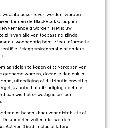
ze website beschreven worden, worden
ijven binnen de BlackRock Group en
den verhandeld worden. Het is uw
 zijn van alle van toepassing zijnde
waarin u woonachtig bent. Meer informatie
ssentiële Beleggersinformatie of andere
2022
2023
2024
2025
ds.
nchmark 1 (%)
om aandelen te kopen of te verkopen van
den die niet langer van toepassing zijn.
te genoemd worden, door wie dan ook in
bod, uitnodiging of distributie onwettig
ing en -beleid gewijzigd.
ergelijk aanbod of uitnodiging doet niet
2021
2022
2023
2024
2025
nd aan wie het onwettig is om een
.
18,5
-23,4
20,2
7,0
30,3
nder niet beschikbaar voor distributie of
 De aandelen zullen niet worden
13,5
-17,9
22,9
2,6
40,3
s Act van 1933, inclusief latere