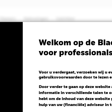
Thema's
Oplossingen
Inzichten
PRIIP KID
Factsheet
Prospectus
Welkom op de Bla
voor professional
ets Fund
Voor u verdergaat, verzoeken wij u 
gebruiksvoorwaarden door te lezen e
 NAV 1 dag per 07/aug/2026
Morningstar Rating
Door verder te gaan op deze website a
 0,55 (0,72%)
informatie in verschillende talen te
hebt om de inhoud van deze website g
hulp van uw (financiële) adviseur in 