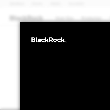
BlackRock
iShares
Aladdin
Ons bedrijf
Over Ons
Producten
AANDELEN
BGF Euro-Mark
NAV per 07/aug/2026
Verandering
USD 77,21
USD
Variatie 52wk: 63,55 - 77,38