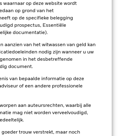
ptreden als tegenpartij voor afgeleide
s waarnaar op deze website wordt
edaan op grond van het
eeft op de specifieke belegging
oudigd prospectus, Essentiële
elijke documentatie).
en aanzien van het witwassen van geld kan
icatiedoeleinden nodig zijn wanneer u uw
11/okt/2012
opgenomen in het desbetreffende
USD
eldig document.
Aandelen
nis van bepaalde informatie op deze
Artikel 8
 adviseur of een andere professionele
1,07%
LU0827878280
worpen aan auteursrechten, waarbij alle
matie mag niet worden verveelvoudigd,
USD 100.000,00
deeltelijk.
Herbeleggend
UCITS
e goeder trouw verstrekt, maar noch