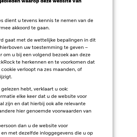
sgebieden waarop deze website van
es dient u tevens kennis te nemen van de
rmee akkoord te gaan.
 gaat met de wettelijke bepalingen in dit
 hierboven uw toestemming te geven –
nden
r om u bij een volgend bezoek aan deze
ackRock te herkennen en te voorkomen dat
erlies of de winst per jaar over de
 cookie verloopt na zes maanden, of
om te beoordelen hoe het product in
jzigt.
 gelezen hebt, verklaart u ook:
rmatie elke keer dat u de website voor
 zijn en dat hierbij ook alle relevante
 andere hier genoemde voorwaarden van
 persoon dan u de website voor
 en met dezelfde inloggegevens die u op