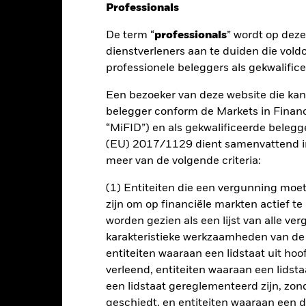
Professionals
nt
Kerngegevens
Managers
P
De term “
professionals
” wordt op dez
dienstverleners aan te duiden die vold
professionele beleggers als gekwalific
rendement op uw belegging door een combinatie van kapitaalgroei e
overeenstemming is met de beginselen van beleggen in milieu, maat
Een bezoeker van deze website die kan
belegger conform de Markets in Financi
ijn totale activa in effecten met een aandelenkarakter (bv. aandele
“MiFID”) en als gekwalificeerde beleg
 die deelnemen aan de Economische en Monetaire Unie van de Europ
(EU) 2017/1129 dient samenvattend in
 (BA) betrekking hebben op effecten met een aandelenkarakter van
meer van de volgende criteria:
an de EMU of waarschijnlijk binnen afzienbare tijd zullen toetreden
amelijk economisch actief zijn in landen die deel uitmaken van de E
(1) Entiteiten die een vergunning mo
zijn om op financiële markten actief t
n belegd in overeenstemming met zijn ESG-beleid zoals uiteengezet
worden gezien als een lijst van alle v
en het prospectus en de website van BlackRock op www.blackrock.
karakteristieke werkzaamheden van de
entiteiten waaraan een lidstaat uit hoo
verleend, entiteiten waaraan een lidsta
een lidstaat gereglementeerd zijn, zonde
lrisico.
De waarde en het rendement van beleggingen kunnen dalen
geschiedt, en entiteiten waaraan een 
ogelijk hun oorspronkelijke inleg.