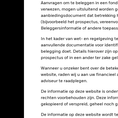
tellingen die diensten leveren zoals de bewaring van activa, of die o
Aanvragen om te beleggen in een fond
llen aan financieel verlies.
verwezen, mogen uitsluitend worden g
aanbiedingsdocument dat betrekking h
(bijvoorbeeld het prospectus, vereenv
Kerngegevens
Beleggersinformatie of andere toepass
In het kader van wet- en regelgeving t
aanvullende documentatie voor identif
EUR 1.354.148.770
Introductiedatum
belegging doet. Details hierover zijn 
Valuta reeks
prospectus of in een ander ter zake g
04/jan/1999
Beleggingscategorie
Wanneer u onzeker bent over de beteke
EUR
SFDR-classificatie
website, raden wij u aan uw financieel
MSCI EMU Index (Net)
adviseur te raadplegen.
Doorlopende kosten
5,00%
ISIN
De informatie op deze website is onder
0,75%
rechten voorbehouden zijn. Deze infor
Minimale eerste inleg
0,00%
gekopieerd of verspreid, geheel noch ge
Gebruik van inkomsten
-
Juridische structuur
De informatie op deze website wordt t