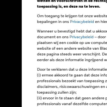
wetten en voorschriften in de recht
Performance
toepassing is, en deze na te leven.
Om toegang te krijgen tot onze websit
bepalingen in ons
Privacybeleid
en hie
endement
Wanneer u bevestigd hebt dat u akkoord
document en ons
Privacybeleid
– door
Kalenderjaar
Op jaarbasis
Cumulatief
12 maa
plaatsen wij een cookie op uw compute
ge: 2012-07-01 00:00:00 to 2026-07-31 00:00:00.
: 0 to 240.
website of een andere website van Bl
ze grafiek toont de prestatie van het product als het procentuele v
deze pagina steeds weer verschijnt. De
gelopen 10 jaar vergeleken met de benchmark. Het kan u helpen 
t verleden werd beheerd en het met de benchmark te vergelijken.
eerder als deze informatie ingrijpend wi
art
60
Door te verklaren dat u deze informatie
r chart with 2 data series.
e chart has 1 X axis displaying categories.
(i) ermee akkoord te gaan dat deze info
e chart has 1 Y axis displaying Values. Range: -40 to 60.
professionals bezoekt van toepassing zal
40
disclaimers, risicowaarschuwingen en
toepassing zullen zijn;
(ii) ervoor in te staan dat geen andere
20
alues
professionals vanaf dezelfde computer