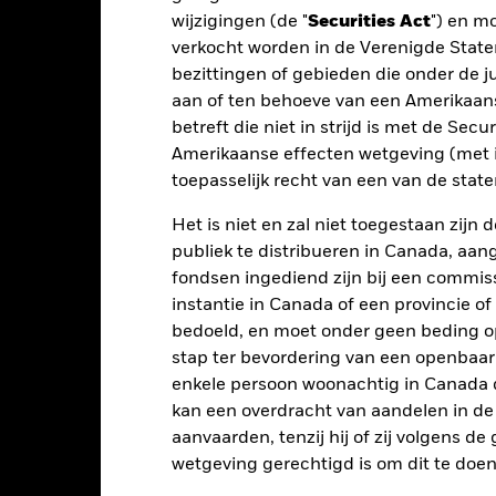
t rendement is weergegeven na aftrek van de lopende kosten. Insta
wijzigingen (de "
Securities Act
") en m
nmerking genomen bij de berekening.
verkocht worden in de Verenigde State
bezittingen of gebieden die onder de ju
 getoonde cijfers hebben betrekking op de prestaties in het verlede
rmen geen betrouwbare indicator voor toekomstige resultaten. Mark
aan of ten behoeve van een Amerikaanse
ders ontwikkelen. Het kan u helpen om te beoordelen hoe het fonds
betreft die niet in strijd is met de Secu
 prestaties worden weergegeven op basis van de netto-inventariswa
Amerikaanse effecten wetgeving (met i
dien van toepassing, worden herbelegd. Het rendement van uw beleg
toepasselijk recht van een van de stat
n valutaschommelingen als uw belegging wordt gedaan in een ander
rekening van de prestaties in het verleden. Bron: Blackrock
Het is niet en zal niet toegestaan zij
publiek te distribueren in Canada, aa
fondsen ingediend zijn bij een commiss
instantie in Canada of een provincie of
Belangrijkste Risico's
bedoeld, en moet onder geen beding o
stap ter bevordering van een openbaa
enkele persoon woonachtig in Canada 
kan een overdracht van aandelen in d
elateerde effecten kan worden beïnvloed door dagelijkse schomme
horen politiek en economisch nieuws, bedrijfsresultaten en belangri
aanvaarden, tenzij hij of zij volgens d
te sluiten die zich bezighouden met bepaalde activiteiten die niet
wetgeving gerechtigd is om dit te doen
potentiële beleggingsuniversum een stuk kleiner worden en een derge
 van het Fonds in vergelijking met een fonds zonder een dergelijke