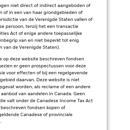
p-/uitstapvergoedingen worden niet in
ogen niet direct of indirect aangeboden of
n of in een van haar grondgebieden of
risdictie van de Verenigde Staten vallen of
n.
In het verleden behaalde resultaten
ten kunnen zich in de toekomst heel
 persoon, tenzij het een transactie
 in het verleden werd beheerd
rities Act of enige andere toepasselijke
arde (NIW), waarbij de bruto-inkomsten,
nbegrip van en niet beperkt tot enig
ging kan stijgen of dalen als gevolg
en van de Verenigde Staten).
e valuta dan die gebruikt in de
n de op deze website beschreven fondsen
ngezien er geen prospectussen voor deze
ie voor effecten of bij een regelgevende
 gebied daarvan. Deze website is niet
pgevat worden, als reclame of een andere
r aanbod van aandelen in Canada. Geen
die valt onder de Canadese Income Tax Act
e beschreven fondsen kopen of
lingen op de aandelenmarkten. Tot de
jke gebeurtenissen in de bedrijven.
Het
e geldende Canadese of provinciale
 in overeenstemming zijn met ESG-
.
lijke screening kan een negatief effect
 screening.