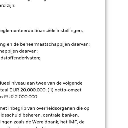
d zijn:
ommelingen op de aandelenmarkten.
en belangrijke gebeurtenissen in de
viteiten die niet in
t Fonds een persoonlijke ethische
glementeerde financiële instellingen;
f effect hebben op de waarde van
n. Het gebruik van derivaten voor
gging en de beheermaatschappijen daarvan;
lenklassen in het fonds betekenen.
happijen daarvan;
smettingsrisico voor andere
ndstoffenderivaten;
jst van alle aandelenklassen in het
e naam van de aandelenklasse.
ij de beheermaatschappij van het
dueel niveau aan twee van de volgende
 van de hiermee verbonden inkomsten
taal EUR 20.000.000, (ii) netto-omzet
ing van opbrengsten uit
en EUR 2.000.000.
opgenomen.
 met inbegrip van overheidsorganen die op
Toon minder
eidsschuld beheren, centrale banken,
llingen zoals de Wereldbank, het IMF, de
SFDR Web Disclosure
Download