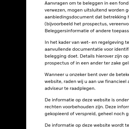
Kerngegevens
Aanvragen om te beleggen in een fond
verwezen, mogen uitsluitend worden g
aanbiedingsdocument dat betrekking h
(bijvoorbeeld het prospectus, vereenv
EUR 679.073.617
Introductiedatum
Beleggersinformatie of andere toepass
Valuta reeks
20/mrt/2003
In het kader van wet- en regelgeving t
Beleggingscategorie
aanvullende documentatie voor identif
EUR
SFDR-classificatie
belegging doet. Details hierover zijn 
MSCI Europe Index
Doorlopende kosten
prospectus of in een ander ter zake g
5,00%
ISIN
Wanneer u onzeker bent over de beteke
1,50%
Minimale eerste inleg
website, raden wij u aan uw financieel
0,00%
adviseur te raadplegen.
Gebruik van inkomsten
USD 1.000,00
Juridische structuur
De informatie op deze website is onder
Luxemburg
rechten voorbehouden zijn. Deze infor
Morningstar-categorie
BlackRock (Luxembourg) S.A.
gekopieerd of verspreid, geheel noch ge
Transactiefrequentie
Transactiedatum +3 dagen
SEDOL
De informatie op deze website wordt t