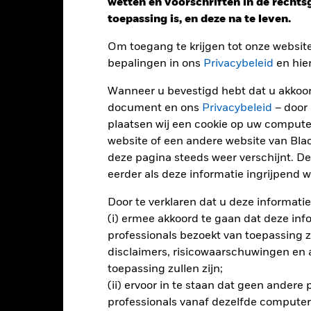
wetten en voorschriften in de recht
endement
toepassing is, en deze na te leven.
Om toegang te krijgen tot onze websit
Kalenderjaar
Op jaarbasis
Cumulatief
12 maa
bepalingen in ons
Privacybeleid
en hie
ge: 2018-03-01 00:00:00 to 2026-07-31 00:00:00.
: -80 to 160.
ze grafiek toont de prestatie van het product als het procentuele v
Wanneer u bevestigd hebt dat u akkoord
gelopen 7 jaar vergeleken met de benchmark. Het kan u helpen o
document en ons
Privacybeleid
– door
rleden werd beheerd en het met de benchmark te vergelijken.
plaatsen wij een cookie op uw compute
website of een andere website van Bl
art
60
r chart with 2 data series.
deze pagina steeds weer verschijnt. De
e chart has 1 X axis displaying categories.
eerder als deze informatie ingrijpend wi
e chart has 1 Y axis displaying Values. Range: -40 to 60.
40
Door te verklaren dat u deze informatie
(i) ermee akkoord te gaan dat deze info
20
professionals bezoekt van toepassing zal
alues
disclaimers, risicowaarschuwingen en
toepassing zullen zijn;
0
(ii) ervoor in te staan dat geen andere
professionals vanaf dezelfde computer