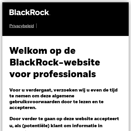
Privacybeleid
AANDELEN
BGF European Special
Welkom op de
Situations Fund
BlackRock-website
voor professionals
Voor u verdergaat, verzoeken wij u even de tijd
te nemen om deze algemene
gebruiksvoorwaarden door te lezen en te
NAV per 07/aug/2026
accepteren.
EUR 77,82
Variatie 52wk: 65,48 - 79,32
Door verder te gaan op deze website accepteert
Verandering NAV 1 dag per 07/aug/2026
Morningstar Rating
u, als (potentiële) klant om informatie in