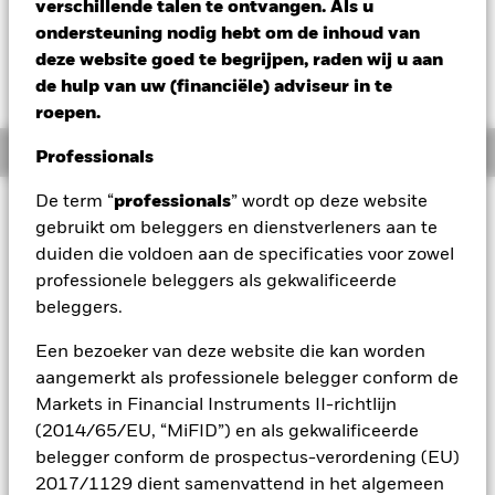
EUR 0,04 (0,05%)
verschillende talen te ontvangen. Als u
ondersteuning nodig hebt om de inhoud van
deze website goed te begrijpen, raden wij u aan
de hulp van uw (financiële) adviseur in te
roepen.
Overzicht
Professionals
De term “
professionals
” wordt op deze website
Beleggingsdoel
gebruikt om beleggers en dienstverleners aan te
Het Fonds streeft naar een maximaal rendement op uw
duiden die voldoen aan de specificaties voor zowel
belegging door een combinatie van kapitaalgroei en
professionele beleggers als gekwalificeerde
inkomsten uit de activa van het Fonds en belegt op een wijze
beleggers.
die in overeenstemming is met de principes van een
beleggingsbeleid dat rekening houdt met milieu,
Een bezoeker van deze website die kan worden
maatschappij en governance (ESG). Het Fonds belegt ten
minste 70% van zijn totale activa in effecten met een
aangemerkt als professionele belegger conform de
aandelenkarakter (bijv. aandelen) van bedrijven die zijn
Markets in Financial Instruments II-richtlijn
gevestigd of voornamelijk economisch actief zijn in Europa.
(2014/65/EU, “MiFID”) en als gekwalificeerde
Het Fonds zal in het bijzonder beleggen in de effecten met
belegger conform de prospectus-verordening (EU)
een aandelenkarakter van bedrijven die zich in "speciale
2017/1129 dient samenvattend in het algemeen
situaties" bevinden, en die naar het oordeel van de