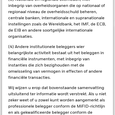
inbegrip van overheidsorganen die op nationaal of
regionaal niveau de overheidsschuld beheren,
Toon minder
centrale banken, internationale en supranationale
BGF European Special Situations Fund
instellingen zoals de Wereldbank, het IMF, de ECB,
de EIB en andere soortgelijke internationale
Risicometer
organisaties.
Performance
(4) Andere institutionele beleggers wier
belangrijkste activiteit bestaat uit het beleggen in
Grafiek
financiële instrumenten, met inbegrip van
Kerngegevens
Aandelen in kleinere bedrijven worden gewoonlijk in kleinere
instanties die zich bezighouden met de
volumes verhandeld en vertonen grotere
koersschommelingen dan die van grotere bedrijven.
De
omwisseling van vermogen in effecten of andere
Volledige grafiek bekijken
Portefeuille kenmerken
waarde van aandelen en aandelengerelateerde effecten kan
Fondsomvang
EUR 679.073.617
financiële transacties.
worden beïnvloed door dagelijkse schommelingen op de
per 07/aug/2026
Rendement
aandelenmarkten. Tot de andere factoren die van invloed zijn,
Ratings
behoren politiek en economisch nieuws, bedrijfsresultaten en
Aantal posities
43
Wij wijzen u erop dat bovenstaande samenvatting
Introductie fonds
20/mrt/2003
belangrijke gebeurtenissen in de bedrijven.
Het Fonds streeft
per 30/jun/2026
uitsluitend ter informatie wordt verstrekt. Als u niet
ernaar ondernemingen uit te sluiten die zich bezighouden
Posities
Basisvaluta
EUR
Morningstar-rating
met bepaalde activiteiten die niet in overeenstemming zijn
Bèta 3 jr.
zeker weet of u zowel kunt worden aangemerkt als
1,28
met ESG-criteria. Na een ESG-screening kan het potentiële
Beperkende benchmark 1
MSCI Europe Index
per 31/jul/2026
professionele belegger conform de MiFID-richtlijn
Portefeuilleverdeling
beleggingsuniversum een stuk kleiner worden en een
per 30/jun/2026
Deze grafiek toont de prestatie van het product als het
dergelijke screening kan een negatief effect hebben op de
Aankoopkosten (maximaal)
en als gekwalificeerde belegger conform de
5,00%
P/B-ratio
3,50
procentuele verlies of de winst per jaar over de afgelopen