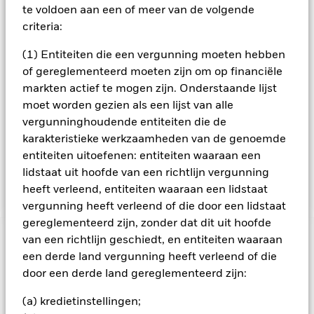
beleggingsadviseur (BA) bedrijven zijn met een potentieel
te voldoen aan een of meer van de volgende
voor verbetering dat de markt nog niet juist heeft ingeschat.
criteria:
In normale marktomstandigheden belegt het Fonds ten
minste 50% van zijn totale activa in bedrijven met een kleine
(1) Entiteiten die een vergunning moeten hebben
en middelgrote kapitalisatie. Als bedrijven met een kleine of
of gereglementeerd moeten zijn om op financiële
gemiddelde marktkapitalisatie worden beschouwd bedrijven
markten actief te mogen zijn. Onderstaande lijst
die zich op het moment van de aankoop bevinden in de
moet worden gezien als een lijst van alle
onderste 30% van de Europese beurzen qua
marktkapitalisatie. De marktkapitalisatie is de aandelenkoers
vergunninghoudende entiteiten die de
van het bedrijf vermenigvuldigd met het aantal uitgegeven
karakteristieke werkzaamheden van de genoemde
aandelen. De term Europa omvat alle Europese landen
entiteiten uitoefenen: entiteiten waaraan een
inclusief het Verenigd Koninkrijk, Oost-Europa en de landen
lidstaat uit hoofde van een richtlijn vergunning
van de voormalige Sovjet-Unie.
heeft verleend, entiteiten waaraan een lidstaat
vergunning heeft verleend of die door een lidstaat
gereglementeerd zijn, zonder dat dit uit hoofde
van een richtlijn geschiedt, en entiteiten waaraan
BELANGRIJKE GEGEVENS: Kapitaalrisico.
De waarde en
een derde land vergunning heeft verleend of die
het rendement van beleggingen kunnen dalen en stijgen, en
zijn niet gegarandeerd. Beleggers verliezen mogelijk hun
door een derde land gereglementeerd zijn:
oorspronkelijke inleg.
(a) kredietinstellingen;
Alle aandelenklassen met valutahedging van dit fonds