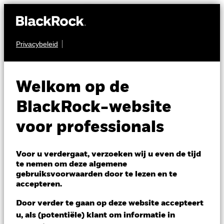
Privacybeleid
MULTI-ASSET
BSF BlackRock
Welkom op de
MyMap Plus Moderate
BlackRock-website
Fund
voor professionals
Voor u verdergaat, verzoeken wij u even de tijd
te nemen om deze algemene
gebruiksvoorwaarden door te lezen en te
accepteren.
NAV per 06/aug/2026
Door verder te gaan op deze website accepteert
EUR 158,64
u, als (potentiële) klant om informatie in
Variatie 52wk: 142,32 - 158,96