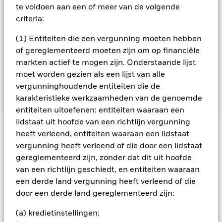
te voldoen aan een of meer van de volgende
een korte looptijd). De AR-effecten en VRReffecten omvatten
ook afgeleide financiële instrumenten (derivaten) (d.w.z.
criteria:
beleggingen waarvan de koersen zijn gebaseerd op een of
meer onderliggende activa). Het Fonds verkrijgt posities in
(1) Entiteiten die een vergunning moeten hebben
deze beleggingsklassen door beleggingen in andere
of gereglementeerd moeten zijn om op financiële
fondsen, waaronder door de BlackRock Group beheerde
markten actief te mogen zijn. Onderstaande lijst
exchange-traded funds en andere indexfondsen. Indien
moet worden gezien als een lijst van alle
gepast geacht kan het fonds ook direct beleggen in VRR-
vergunninghoudende entiteiten die de
effecten, GMI's, cash en deposito's.
karakteristieke werkzaamheden van de genoemde
entiteiten uitoefenen: entiteiten waaraan een
lidstaat uit hoofde van een richtlijn vergunning
BELANGRIJKE GEGEVENS: Kapitaalrisico.
heeft verleend, entiteiten waaraan een lidstaat
De waarde en
het rendement van beleggingen kunnen dalen en stijgen, en
vergunning heeft verleend of die door een lidstaat
zijn niet gegarandeerd. Beleggers verliezen mogelijk hun
gereglementeerd zijn, zonder dat dit uit hoofde
oorspronkelijke inleg.
van een richtlijn geschiedt, en entiteiten waaraan
Kredietrisico, wijzigingen van rentevoeten en/of de
een derde land vergunning heeft verleend of die
wanbetalingsquote van emittenten hebben een aanzienlijk
door een derde land gereglementeerd zijn:
invloed op de prestaties van vastrentende effecten. Potentiële
of werkelijke verlagingen van de kredietrating kunnen het
(a) kredietinstellingen;
risiconiveau verhogen. Valutarisico: Het Fonds belegt in