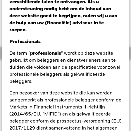
verschillende talen te ontvangen. Als u
Verandering NAV 1 dag per 06/aug/2026
Morningstar Rating
ondersteuning nodig hebt om de inhoud van
EUR -0,32 (-0,20%)
deze website goed te begrijpen, raden wij u aan
de hulp van uw (financiële) adviseur in te
roepen.
Professionals
Overzicht
De term “
professionals
” wordt op deze website
gebruikt om beleggers en dienstverleners aan te
duiden die voldoen aan de specificaties voor zowel
Beleggingsdoel
professionele beleggers als gekwalificeerde
Het Fonds streeft via een combinatie van kapitaalgroei en
beleggers.
opbrengsten naar een rendement op uw belegging dat
overeenstemt met een gematigd risiconiveau. Het Fonds
Een bezoeker van deze website die kan worden
probeert zijn beleggingsdoelstelling te realiseren met
aangemerkt als professionele belegger conform de
indirecte posities in aandeleneffecten (bijv. aandelen),
aandelengerelateerde (AR) effecten, vastrentende (VR)
Markets in Financial Instruments II-richtlijn
effecten (zoals obligaties) en VR-gerelateerde effecten (VRR),
(2014/65/EU, “MiFID”) en als gekwalificeerde
alternatieve activa (waaronder vastgoed en grondstoffen)
belegger conform de prospectus-verordening (EU)
cash en deposito's. Tot de VReffecten behoren
2017/1129 dient samenvattend in het algemeen
geldmarktinstrumenten (GMI's) (d.w.z. schuldeffecten met