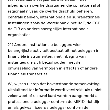
besmettingsrisico voor andere aandelenklassen te
inbegrip van overheidsorganen die op nationaal of
minimaliseren. Via het uitklapvakje direct onder de naam van
regionaal niveau de overheidsschuld beheren,
het fonds, kunt u een lijst van alle aandelenklassen in het
centrale banken, internationale en supranationale
fonds bekijken – aandelenklassen met valutahedging worden
instellingen zoals de Wereldbank, het IMF, de ECB,
aangegeven door het woord 'Hedged' in de naam van de
de EIB en andere soortgelijke internationale
aandelenklasse. Daarnaast is een volledige lijst van alle
aandelenklassen met valutahedging op aanvraag
organisaties.
verkrijgbaar bij de beheermaatschappij van het fonds.
(4) Andere institutionele beleggers wier
In de mate waarin het Fonds effecten uitleent om zijn kosten
belangrijkste activiteit bestaat uit het beleggen in
te reduceren, ontvangt het Fonds 62,5% van de hiermee
financiële instrumenten, met inbegrip van
verbonden inkomsten en komen de resterende 37,5% ten
instanties die zich bezighouden met de
goede aan BlackRock als effectenuitleenagent. Aangezien de
verdeling van opbrengsten uit effectenleningen de
omwisseling van vermogen in effecten of andere
exploitatiekosten van het Fonds niet verhoogt, is deze niet in
financiële transacties.
de lopende kosten opgenomen.
Wij wijzen u erop dat bovenstaande samenvatting
uitsluitend ter informatie wordt verstrekt. Als u niet
Toon minder
zeker weet of u zowel kunt worden aangemerkt als
professionele belegger conform de MiFID-richtlijn
BSF BlackRock MyMap Plus Moderate Fund
en als gekwalificeerde belegger conform de