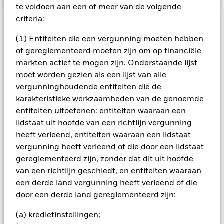
te voldoen aan een of meer van de volgende
criteria:
BELANGRIJKE GEGEVENS: Kapitaalrisico.
De waarde en
het rendement van beleggingen kunnen dalen en stijgen, en
(1) Entiteiten die een vergunning moeten hebben
zijn niet gegarandeerd. Beleggers verliezen mogelijk hun
of gereglementeerd moeten zijn om op financiële
oorspronkelijke inleg.
markten actief te mogen zijn. Onderstaande lijst
Opkomende markten zijn doorgaans meer onderhevig aan
moet worden gezien als een lijst van alle
economische en politieke factoren dan ontwikkelde markten.
vergunninghoudende entiteiten die de
Tot de overige risicofactoren behoren een groter
karakteristieke werkzaamheden van de genoemde
'liquiditeitsrisico', beperkingen op beleggingen in of transfers
entiteiten uitoefenen: entiteiten waaraan een
van activa, de laattijdige of niet-uitgevoerde levering van
lidstaat uit hoofde van een richtlijn vergunning
effecten of betalingen aan het Fonds en
duurzaamheidsgerelateerde risico's. De waarde van aandelen
heeft verleend, entiteiten waaraan een lidstaat
en aandelengerelateerde effecten kan worden beïnvloed door
vergunning heeft verleend of die door een lidstaat
dagelijkse schommelingen op de aandelenmarkten. Tot de
gereglementeerd zijn, zonder dat dit uit hoofde
andere factoren die van invloed zijn, behoren politiek en
van een richtlijn geschiedt, en entiteiten waaraan
economisch nieuws, bedrijfsresultaten en belangrijke
een derde land vergunning heeft verleend of die
gebeurtenissen in de bedrijven. Actief beheer van de
valutablootstelling door middel van derivaten kan het Fonds
door een derde land gereglementeerd zijn:
gevoeliger maken voor veranderingen in de koersen van
buitenlandse valuta's. Als de valutablootstelling waartegen
(a) kredietinstellingen;