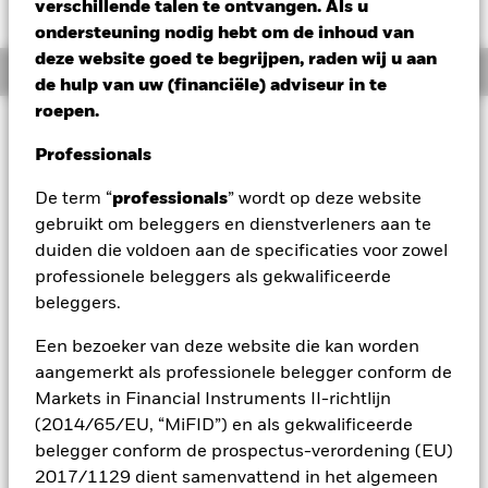
HKD 2,48 (1,69%)
verschillende talen te ontvangen. Als u
ondersteuning nodig hebt om de inhoud van
deze website goed te begrijpen, raden wij u aan
Overzicht
de hulp van uw (financiële) adviseur in te
roepen.
Beleggingsdoel
Professionals
Het Fonds streeft ernaar een bovengemiddeld rendement op
uw belegging te genereren alsook kapitaalgroei op lange
De term “
professionals
” wordt op deze website
termijn te behouden op een manier die verenigbaar is met de
gebruikt om beleggers en dienstverleners aan te
principes van een beleggingsbeleid dat rekening houdt met
criteria op het vlak van milieu, maatschappij en governance
duiden die voldoen aan de specificaties voor zowel
(ESG). Het Fonds belegt ten minste 70% van zijn totale
professionele beleggers als gekwalificeerde
activa in effecten met een aandelenkarakter (bijv. aandelen)
beleggers.
van bedrijven die zijn gevestigd of voornamelijk economisch
actief zijn in ontwikkelde markten. De totale activa van het
Een bezoeker van deze website die kan worden
Fonds worden belegd in overeenstemming met zijn ESG-
aangemerkt als professionele belegger conform de
beleid zoals uiteengezet in het prospectus. Raadpleeg voor
Markets in Financial Instruments II-richtlijn
meer details over de ESGkenmerken het prospectus en de
website van BlackRock op
(2014/65/EU, “MiFID”) en als gekwalificeerde
https://www.blackrock.com/baselinescreens
belegger conform de prospectus-verordening (EU)
2017/1129 dient samenvattend in het algemeen