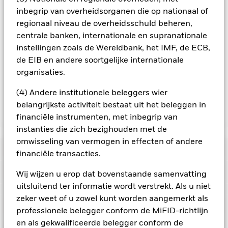
verkrijgbaar bij de beheermaatschappij van het fonds.
inbegrip van overheidsorganen die op nationaal of
In de mate waarin het Fonds effecten uitleent om zijn kosten
regionaal niveau de overheidsschuld beheren,
te reduceren, ontvangt het Fonds 62,5% van de hiermee
centrale banken, internationale en supranationale
verbonden inkomsten en komen de resterende 37,5% ten
instellingen zoals de Wereldbank, het IMF, de ECB,
goede aan BlackRock als effectenuitleenagent. Aangezien de
de EIB en andere soortgelijke internationale
verdeling van opbrengsten uit effectenleningen de
exploitatiekosten van het Fonds niet verhoogt, is deze niet in
organisaties.
de lopende kosten opgenomen.
(4) Andere institutionele beleggers wier
belangrijkste activiteit bestaat uit het beleggen in
Toon minder
financiële instrumenten, met inbegrip van
instanties die zich bezighouden met de
BGF Global Equity Income Fund
omwisseling van vermogen in effecten of andere
Risicometer
financiële transacties.
Performance
Wij wijzen u erop dat bovenstaande samenvatting
uitsluitend ter informatie wordt verstrekt. Als u niet
Grafiek
zeker weet of u zowel kunt worden aangemerkt als
Kerngegevens
Opkomende markten zijn doorgaans gevoeliger voor
professionele belegger conform de MiFID-richtlijn
economische en politieke factoren dan ontwikkelde markten.
en als gekwalificeerde belegger conform de
Tot de overige risicofactoren behoren een groter
Volledige grafiek bekijken