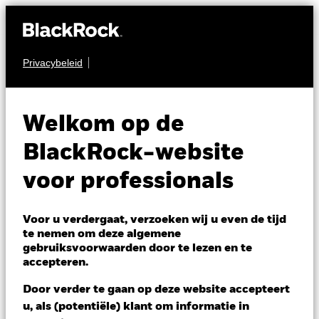
Privacybeleid
AANDELEN
BGF Global Equity
Welkom op de
Income Fund
BlackRock-website
voor professionals
Voor u verdergaat, verzoeken wij u even de tijd
te nemen om deze algemene
gebruiksvoorwaarden door te lezen en te
NAV per 05/aug/2026
accepteren.
HKD 149,08
Variatie 52wk: 125,87 - 149,08
Door verder te gaan op deze website accepteert
Verandering NAV 1 dag per 05/aug/2026
u, als (potentiële) klant om informatie in