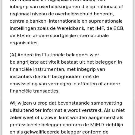
aangegeven door het woord 'Hedged' in de naam van de
inbegrip van overheidsorganen die op nationaal of
aandelenklasse. Daarnaast is een volledige lijst van alle
regionaal niveau de overheidsschuld beheren,
aandelenklassen met valutahedging op aanvraag
verkrijgbaar bij de beheermaatschappij van het fonds.
centrale banken, internationale en supranationale
instellingen zoals de Wereldbank, het IMF, de ECB,
In de mate waarin het Fonds effecten uitleent om zijn kosten
de EIB en andere soortgelijke internationale
te reduceren, ontvangt het Fonds 62,5% van de hiermee
organisaties.
verbonden inkomsten en komen de resterende 37,5% ten
goede aan BlackRock als effectenuitleenagent. Aangezien de
(4) Andere institutionele beleggers wier
verdeling van opbrengsten uit effectenleningen de
exploitatiekosten van het Fonds niet verhoogt, is deze niet in
belangrijkste activiteit bestaat uit het beleggen in
de lopende kosten opgenomen.
financiële instrumenten, met inbegrip van
instanties die zich bezighouden met de
omwisseling van vermogen in effecten of andere
Toon minder
financiële transacties.
BGF Global Equity Income Fund
Wij wijzen u erop dat bovenstaande samenvatting
Risicometer
uitsluitend ter informatie wordt verstrekt. Als u niet
zeker weet of u zowel kunt worden aangemerkt als
Performance
professionele belegger conform de MiFID-richtlijn
en als gekwalificeerde belegger conform de