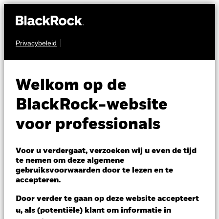
Privacybeleid
AANDELEN
BGF Global Equity
Welkom op de
Income Fund
BlackRock-website
voor professionals
Voor u verdergaat, verzoeken wij u even de tijd
te nemen om deze algemene
gebruiksvoorwaarden door te lezen en te
NAV per 07/aug/2026
accepteren.
GBP 15,21
Variatie 52wk: 12,89 - 15,33
Door verder te gaan op deze website accepteert
Verandering NAV 1 dag per 07/aug/2026
u, als (potentiële) klant om informatie in