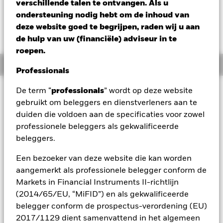
GBP -0,04 (-0,26%)
verschillende talen te ontvangen. Als u
ondersteuning nodig hebt om de inhoud van
deze website goed te begrijpen, raden wij u aan
de hulp van uw (financiële) adviseur in te
roepen.
Overzicht
Professionals
Beleggingsdoel
De term “
professionals
” wordt op deze website
gebruikt om beleggers en dienstverleners aan te
Het Fonds streeft ernaar een bovengemiddeld rendement op
duiden die voldoen aan de specificaties voor zowel
uw belegging te genereren alsook kapitaalgroei op lange
termijn te behouden op een manier die verenigbaar is met de
professionele beleggers als gekwalificeerde
principes van een beleggingsbeleid dat rekening houdt met
beleggers.
criteria op het vlak van milieu, maatschappij en governance
(ESG). Het Fonds belegt ten minste 70% van zijn totale
Een bezoeker van deze website die kan worden
activa in effecten met een aandelenkarakter (bijv. aandelen)
aangemerkt als professionele belegger conform de
van bedrijven die zijn gevestigd of voornamelijk economisch
Markets in Financial Instruments II-richtlijn
actief zijn in ontwikkelde markten. De totale activa van het
(2014/65/EU, “MiFID”) en als gekwalificeerde
Fonds worden belegd in overeenstemming met zijn ESG-
beleid zoals uiteengezet in het prospectus. Raadpleeg voor
belegger conform de prospectus-verordening (EU)
meer details over de ESGkenmerken het prospectus en de
2017/1129 dient samenvattend in het algemeen