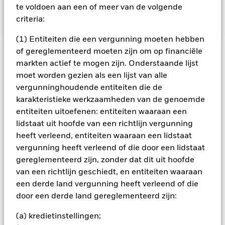
website van BlackRock op
te voldoen aan een of meer van de volgende
https://www.blackrock.com/baselinescreens
criteria:
(1) Entiteiten die een vergunning moeten hebben
of gereglementeerd moeten zijn om op financiële
BELANGRIJKE GEGEVENS: Kapitaalrisico.
De waarde en
markten actief te mogen zijn. Onderstaande lijst
het rendement van beleggingen kunnen dalen en stijgen, en
moet worden gezien als een lijst van alle
zijn niet gegarandeerd. Beleggers verliezen mogelijk hun
vergunninghoudende entiteiten die de
oorspronkelijke inleg.
karakteristieke werkzaamheden van de genoemde
Opkomende markten zijn doorgaans meer onderhevig aan
entiteiten uitoefenen: entiteiten waaraan een
economische en politieke factoren dan ontwikkelde markten.
lidstaat uit hoofde van een richtlijn vergunning
Tot de overige risicofactoren behoren een groter
heeft verleend, entiteiten waaraan een lidstaat
'liquiditeitsrisico', beperkingen op beleggingen in of transfers
van activa, de laattijdige of niet-uitgevoerde levering van
vergunning heeft verleend of die door een lidstaat
effecten of betalingen aan het Fonds en
gereglementeerd zijn, zonder dat dit uit hoofde
duurzaamheidsgerelateerde risico's. De waarde van aandelen
van een richtlijn geschiedt, en entiteiten waaraan
en aandelengerelateerde effecten kan worden beïnvloed door
een derde land vergunning heeft verleend of die
dagelijkse schommelingen op de aandelenmarkten. Tot de
door een derde land gereglementeerd zijn:
andere factoren die van invloed zijn, behoren politiek en
economisch nieuws, bedrijfsresultaten en belangrijke
(a) kredietinstellingen;
gebeurtenissen in de bedrijven. Actief beheer van de