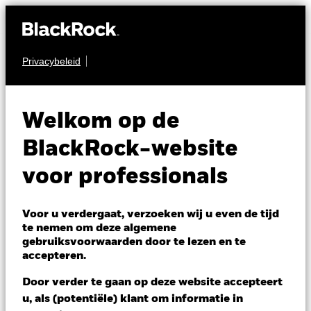
Privacybeleid
OBLIGATIES
iShares Emerging
Welkom op de
Markets Government
BlackRock-website
Bond Index Fund
voor professionals
(LU)
Voor u verdergaat, verzoeken wij u even de tijd
te nemen om deze algemene
gebruiksvoorwaarden door te lezen en te
accepteren.
Door verder te gaan op deze website accepteert
u, als (potentiële) klant om informatie in
NAV per 07/aug/2026