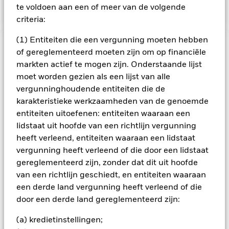
benchmarkindex.
te voldoen aan een of meer van de volgende
criteria:
(1) Entiteiten die een vergunning moeten hebben
BELANGRIJKE GEGEVENS: Kapitaalrisico.
De waarde en
of gereglementeerd moeten zijn om op financiële
het rendement van beleggingen kunnen dalen en stijgen, en
markten actief te mogen zijn. Onderstaande lijst
zijn niet gegarandeerd. Beleggers verliezen mogelijk hun
moet worden gezien als een lijst van alle
oorspronkelijke inleg.
vergunninghoudende entiteiten die de
Alle aandelenklassen met valutahedging van dit fonds
karakteristieke werkzaamheden van de genoemde
gebruiken derivaten om valutarisico's af te dekken. Het
entiteiten uitoefenen: entiteiten waaraan een
gebruik van derivaten voor een aandelenklasse kan een
lidstaat uit hoofde van een richtlijn vergunning
potentieel besmettingsrisico (ook bekend als spill-over) voor
heeft verleend, entiteiten waaraan een lidstaat
andere aandelenklassen in het fonds betekenen. De
beheermaatschappij van het fonds waarborgt dat er
vergunning heeft verleend of die door een lidstaat
geschikte procedures worden gebruikt om het
gereglementeerd zijn, zonder dat dit uit hoofde
besmettingsrisico voor andere aandelenklassen te
van een richtlijn geschiedt, en entiteiten waaraan
minimaliseren. Via het uitklapvakje direct onder de naam van
een derde land vergunning heeft verleend of die
het fonds, kunt u een lijst van alle aandelenklassen in het
door een derde land gereglementeerd zijn:
fonds bekijken – aandelenklassen met valutahedging worden
aangegeven door het woord 'Hedged' in de naam van de
(a) kredietinstellingen;
aandelenklasse. Daarnaast is een volledige lijst van alle