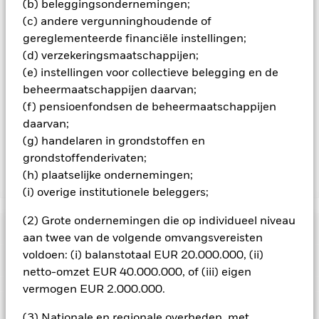
(b) beleggingsondernemingen;
aandelenklassen met valutahedging op aanvraag
(c) andere vergunninghoudende of
verkrijgbaar bij de beheermaatschappij van het fonds.
gereglementeerde financiële instellingen;
In de mate waarin het Fonds effecten uitleent om zijn kosten
(d) verzekeringsmaatschappijen;
te reduceren, ontvangt het Fonds 62,5% van de hiermee
(e) instellingen voor collectieve belegging en de
verbonden inkomsten en komen de resterende 37,5% ten
beheermaatschappijen daarvan;
goede aan BlackRock als effectenuitleenagent. Aangezien de
verdeling van opbrengsten uit effectenleningen de
(f) pensioenfondsen de beheermaatschappijen
exploitatiekosten van het Fonds niet verhoogt, is deze niet in
daarvan;
de lopende kosten opgenomen.
(g) handelaren in grondstoffen en
grondstoffenderivaten;
(h) plaatselijke ondernemingen;
Toon minder
(i) overige institutionele beleggers;
iShares Emerging Markets Government Bond Index
Fund (LU)
(2) Grote ondernemingen die op individueel niveau
Risicometer
aan twee van de volgende omvangsvereisten
voldoen: (i) balanstotaal EUR 20.000.000, (ii)
Performance
netto-omzet EUR 40.000.000, of (iii) eigen
vermogen EUR 2.000.000.
Grafiek
Kerngegevens
Veranderingen in rentetarieven, kredietrisico's en/of de
(3) Nationale en regionale overheden, met