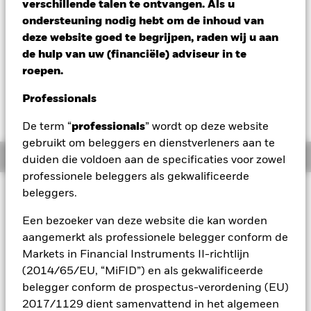
verschillende talen te ontvangen. Als u
USD 168,46
ondersteuning nodig hebt om de inhoud van
Variatie 52wk: 155,79 - 169,53
deze website goed te begrijpen, raden wij u aan
Verandering NAV 1 dag per 07/aug/2026
Morningstar Rating
de hulp van uw (financiële) adviseur in te
USD 0,10 (0,06%)
roepen.
Professionals
De term “
professionals
” wordt op deze website
gebruikt om beleggers en dienstverleners aan te
Overzicht
duiden die voldoen aan de specificaties voor zowel
professionele beleggers als gekwalificeerde
Beleggingsdoel
beleggers.
Het Fonds streeft naar een rendement op uw belegging, door
Een bezoeker van deze website die kan worden
een combinatie van kapitaalgroei en opbrengsten op de
aangemerkt als professionele belegger conform de
activa van het Fonds, dat overeenkomt met het rendement
Markets in Financial Instruments II-richtlijn
van de J.P. Morgan Emerging Markets Bond Global
Diversified-index, de benchmark van het Fonds. Voor zover
(2014/65/EU, “MiFID”) en als gekwalificeerde
mogelijk en uitvoerbaar, belegt het Fonds in de vastrentende
belegger conform de prospectus-verordening (EU)
effecten (zoals obligaties) die deel uitmaken van de
2017/1129 dient samenvattend in het algemeen