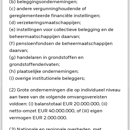
(b) beleggingsondernemingen;
aandelenklassen met valutahedging op aanvraag
(c) andere vergunninghoudende of
verkrijgbaar bij de beheermaatschappij van het fonds.
gereglementeerde financiële instellingen;
In de mate waarin het Fonds effecten uitleent om zijn kosten
(d) verzekeringsmaatschappijen;
te reduceren, ontvangt het Fonds 62,5% van de hiermee
(e) instellingen voor collectieve belegging en de
verbonden inkomsten en komen de resterende 37,5% ten
beheermaatschappijen daarvan;
goede aan BlackRock als effectenuitleenagent. Aangezien de
verdeling van opbrengsten uit effectenleningen de
(f) pensioenfondsen de beheermaatschappijen
exploitatiekosten van het Fonds niet verhoogt, is deze niet in
daarvan;
de lopende kosten opgenomen.
(g) handelaren in grondstoffen en
grondstoffenderivaten;
(h) plaatselijke ondernemingen;
Toon minder
(i) overige institutionele beleggers;
iShares Emerging Markets Government Bond Index
Fund (LU)
(2) Grote ondernemingen die op individueel niveau
Risicometer
aan twee van de volgende omvangsvereisten
voldoen: (i) balanstotaal EUR 20.000.000, (ii)
Performance
netto-omzet EUR 40.000.000, of (iii) eigen
vermogen EUR 2.000.000.
Grafiek
Kerngegevens
Veranderingen in rentetarieven, kredietrisico's en/of de
(3) Nationale en regionale overheden, met