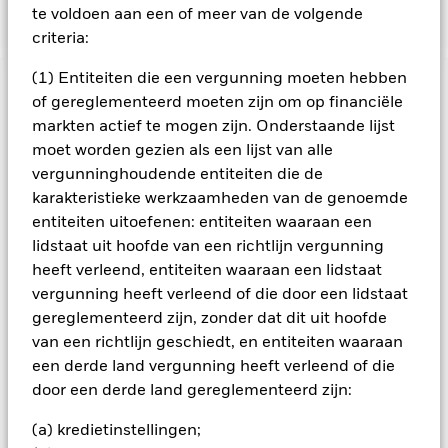
benchmarkindex.
te voldoen aan een of meer van de volgende
criteria:
(1) Entiteiten die een vergunning moeten hebben
BELANGRIJKE GEGEVENS: Kapitaalrisico.
De waarde en
of gereglementeerd moeten zijn om op financiële
het rendement van beleggingen kunnen dalen en stijgen, en
markten actief te mogen zijn. Onderstaande lijst
zijn niet gegarandeerd. Beleggers verliezen mogelijk hun
moet worden gezien als een lijst van alle
oorspronkelijke inleg.
vergunninghoudende entiteiten die de
Alle aandelenklassen met valutahedging van dit fonds
karakteristieke werkzaamheden van de genoemde
gebruiken derivaten om valutarisico's af te dekken. Het
entiteiten uitoefenen: entiteiten waaraan een
gebruik van derivaten voor een aandelenklasse kan een
lidstaat uit hoofde van een richtlijn vergunning
potentieel besmettingsrisico (ook bekend als spill-over) voor
heeft verleend, entiteiten waaraan een lidstaat
andere aandelenklassen in het fonds betekenen. De
beheermaatschappij van het fonds waarborgt dat er
vergunning heeft verleend of die door een lidstaat
geschikte procedures worden gebruikt om het
gereglementeerd zijn, zonder dat dit uit hoofde
besmettingsrisico voor andere aandelenklassen te
van een richtlijn geschiedt, en entiteiten waaraan
minimaliseren. Via het uitklapvakje direct onder de naam van
een derde land vergunning heeft verleend of die
het fonds, kunt u een lijst van alle aandelenklassen in het
door een derde land gereglementeerd zijn:
fonds bekijken – aandelenklassen met valutahedging worden
aangegeven door het woord 'Hedged' in de naam van de
(a) kredietinstellingen;
aandelenklasse. Daarnaast is een volledige lijst van alle