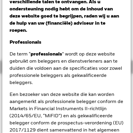
verschillende talen te ontvangen. Als u
EUR 143,99
ondersteuning nodig hebt om de inhoud van
Variatie 52wk: 132,10 - 147,35
deze website goed te begrijpen, raden wij u aan
Verandering NAV 1 dag per 07/aug/2026
Morningstar Rating
de hulp van uw (financiële) adviseur in te
EUR -0,09 (-0,06%)
roepen.
Professionals
De term “
professionals
” wordt op deze website
gebruikt om beleggers en dienstverleners aan te
Overzicht
duiden die voldoen aan de specificaties voor zowel
professionele beleggers als gekwalificeerde
Beleggingsdoel
beleggers.
Het Fonds streeft naar een rendement op uw belegging, door
Een bezoeker van deze website die kan worden
een combinatie van kapitaalgroei en opbrengsten op de
aangemerkt als professionele belegger conform de
activa van het Fonds, dat overeenkomt met het rendement
Markets in Financial Instruments II-richtlijn
van de J.P. Morgan Emerging Markets Bond Global
Diversified-index, de benchmark van het Fonds. Voor zover
(2014/65/EU, “MiFID”) en als gekwalificeerde
mogelijk en uitvoerbaar, belegt het Fonds in de vastrentende
belegger conform de prospectus-verordening (EU)
effecten (zoals obligaties) die deel uitmaken van de
2017/1129 dient samenvattend in het algemeen