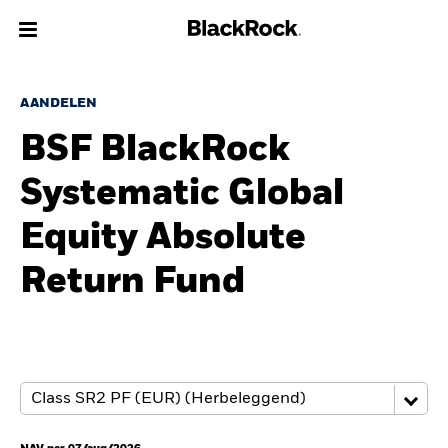
Over Ons
AANDELEN
BSF BlackRock
Producten
Systematic Global
Thema's
Equity Absolute
Inzichten
Return Fund
Beleggingsinformatie
Particulieren
Nederland
Change location