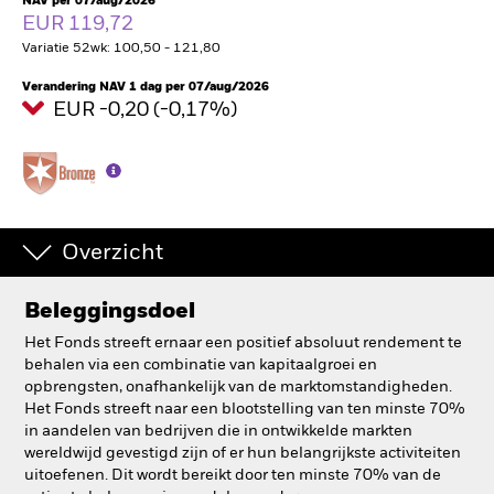
NAV per 07/aug/2026
EUR 119,72
BlackRock
Variatie 52wk: 100,50 - 121,80
iShares
Verandering NAV 1 dag per 07/aug/2026
EUR -0,20 (-0,17%)
Aladdin
Ons bedrijf
Overzicht
Beleggingsdoel
Het Fonds streeft ernaar een positief absoluut rendement te
behalen via een combinatie van kapitaalgroei en
opbrengsten, onafhankelijk van de marktomstandigheden.
Het Fonds streeft naar een blootstelling van ten minste 70%
in aandelen van bedrijven die in ontwikkelde markten
wereldwijd gevestigd zijn of er hun belangrijkste activiteiten
uitoefenen. Dit wordt bereikt door ten minste 70% van de