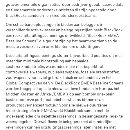
aanmerking genomen bij de berekening.
MSCI – Vuurwapens voor
0,00%
Gemiddeld rendement per jaar
MSCI ESG-kwaliteitsscore (0-
7,61
gouvernementele organisaties, door bedrijven gepubliceerde data
civiel gebruik
10)
De getoonde cijfers hebben betrekking op de prestaties in het
en fundamentele onderzoeksinzichten die zijn opgesteld door
per 30/jun/2026
Wat u kunt terugkrijgen na aftrek van kost
per 17/jul/2026
Ongunstig
BlackRocks aandelen- en kredietonderzoeksteams.
verleden.
In het verleden behaalde resultaten vormen geen
Gemiddeld rendement per jaar
MSCI – Tabak
0,00%
Wereldwijde classificatie van
Equity Japan
betrouwbare indicator voor toekomstige resultaten. Markten
Om schaalbare oplossingen te bieden aan beleggers in
per 30/jun/2026
fondsen door Lipper
kunnen zich in de toekomst heel anders ontwikkelen. Het kan
Wat u kunt terugkrijgen na aftrek van kost
verschillende activaklassen en beleggingsstijlen heeft BlackRock
Gematigd
per 17/jul/2026
Gemiddeld rendement per jaar
u helpen om te beoordelen hoe het fonds in het verleden
MSCI – Overtreders van
0,00%
een reeks uitsluitingsscreenings ontwikkeld, "BlackRock EMEA
Global Compact van de VN
werd beheerd
Baseline Screens”, die gericht zijn op het beantwoorden van de
MSCI Gewogen Gemiddelde
53,78
per 30/jun/2026
Wat u kunt terugkrijgen na aftrek van kost
Koolstofintensiteit (ton CO2-
De prestaties worden weergegeven op basis van de netto-
meeste verzoeken van onze klanten om uitsluitingen.
Gunstig
Gemiddeld rendement per jaar
eq/$ miljoen OMZET)
inventariswaarde (NIW), waarbij de bruto-inkomsten, indien
MSCI – Ketelkool
0,00%
Deze uitsluitingsscreenings sluiten bijvoorbeeld posities uit met
per 17/jul/2026
van toepassing, worden herbelegd. Het rendement van uw
Het stressscenario laat zien wat u zou kunnen terugkrijgen in
per 30/jun/2026
meer dan minimale blootstelling aan bepaalde
belegging kan stijgen of dalen als gevolg van
extreme marktomstandigheden.
MSCI ESG % Dekking
100,00
sectoren/industrieën, waaronder, maar niet beperkt tot
MSCI – Oliezand
0,00%
valutaschommelingen als uw belegging wordt gedaan in een
per 17/jul/2026
controversiële wapens, nucleaire wapens, fossiele brandstoffen,
per 30/jun/2026
andere valuta dan die gebruikt in de berekening van de
vuurwapens voor civiel gebruik, tabak en schenders van het
MSCI ESG-kwaliteitsscore –
69,05
prestaties in het verleden. Bron: Blackrock
Global Compact van de VN. De BlackRock EMEA Baseline Screens
Percentiel peer
worden toegepast op alle nieuwe actieve fondsen in Europa, het
per 17/jul/2026
Midden-Oosten en Afrika ("EMEA"), op een 'comply or explain'
Betrokkenheid van
99,89%
Fondsen in peergroup
basis door onze portefeuillebeheersteams binnen onze
911
bedrijfsleven Dekking
per 17/jul/2026
productgovernancestructuur. Voor alle nieuwe duurzame
per 30/jun/2026
indexstrategieën in EMEA werkt BlackRock samen met de
MSCI Gewogen Gemiddelde
94,81
indexaanbieder om dezelfde screenings in de aangepaste index te
Percentage niet-gedekt
0,00%
Koolstofintensiteit % Dekking
weerspiegelen. Gekwalificeerde beleggers met afzonderlijke
Fonds
rekeningen kunnen uitsluitingsscreenings laten instellen met
per 30/jun/2026
per 17/jul/2026