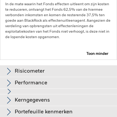
In de mate waarin het Fonds effecten uitleent om zijn kosten
te reduceren, ontvangt het Fonds 62,5% van de hiermee
verbonden inkomsten en komen de resterende 37,5% ten
goede aan BlackRock als effectenuitleenagent. Aangezien de
verdeling van opbrengsten uit effectenleningen de
exploitatiekosten van het Fonds niet verhoogt, is deze niet in
de lopende kosten opgenomen.
Toon minder
BGF Japan Flexible Equity Fund
Risicometer
Performance
Grafiek
Kerngegevens
Het beleggingsrisico is geconcentreerd in specifieke
sectoren, landen, valuta's of bedrijven. Dit betekent dat het
Fonds gevoeliger is voor lokale economische, markt-,
Volledige grafiek bekijken
Portefeuille kenmerken
politieke, duurzaamheids- of regelgevingsgebeurtenissen.
Fondsomvang
JPY 165.760.813.849