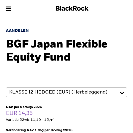
Over Ons
AANDELEN
BGF Japan Flexible
Producten
Equity Fund
Thema's
Inzichten
Beleggingsinformatie
Particulieren
NAV per 07/aug/2026
EUR 14,35
Variatie 52wk: 11,19 - 15,44
Nederland
Change location
Verandering NAV 1 dag per 07/aug/2026