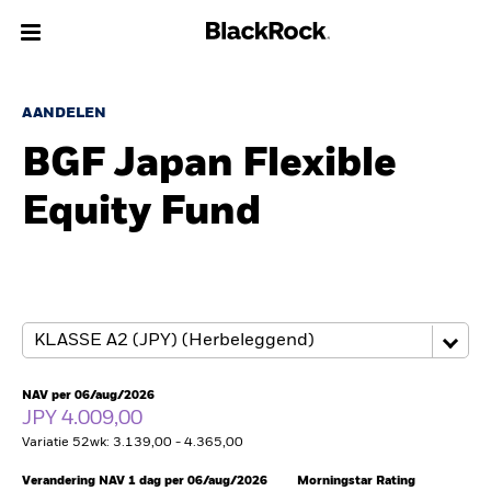
Over Ons
AANDELEN
BGF Japan Flexible
Producten
Equity Fund
Thema's
Inzichten
Beleggingsinformatie
Particulieren
NAV per 06/aug/2026
JPY 4.009,00
Variatie 52wk: 3.139,00 - 4.365,00
Nederland
Change location
Verandering NAV 1 dag per 06/aug/2026
Morningstar Rating