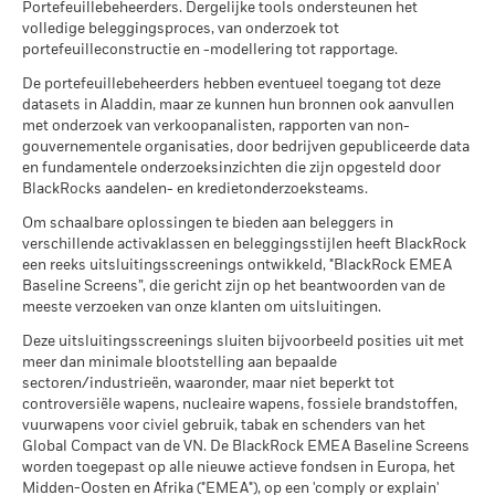
MSCI – Controversiële
0,00%
derivaten, die gebruikt kunnen worden om marktposities te
worden genomen.
duurzaamheidsmaatstaven.
Portefeuillebeheerders. Dergelijke tools ondersteunen het
wapens
(English)
Scenario's
verhogen of te verlagen en/of voor risicobeheer. Allocaties
volledige beleggingsproces, van onderzoek tot
Het rendement is weergegeven na aftrek van de lopende
per 30/jun/2026
kunnen worden gewijzigd.
portefeuilleconstructie en -modellering tot rapportage.
kosten. Instap-/uitstapvergoedingen worden niet in
MSCI ESG-Fondsrating (AAA-
Er is geen minimaal gegarandeerd rendement
AA
Minimum
MSCI – Kernwapens
0,00%
aanmerking genomen bij de berekening.
CCC)
De portefeuillebeheerders hebben eventueel toegang tot deze
per 30/jun/2026
per 17/jul/2026
datasets in Aladdin, maar ze kunnen hun bronnen ook aanvullen
Alle documenten
Wat u kunt terugkrijgen na aftrek van kost
De getoonde cijfers hebben betrekking op de prestaties in het
Stressscenario
met onderzoek van verkoopanalisten, rapporten van non-
MSCI – Vuurwapens voor
0,00%
Gemiddeld rendement per jaar
MSCI ESG-kwaliteitsscore (0-
7,61
verleden.
In het verleden behaalde resultaten vormen geen
gouvernementele organisaties, door bedrijven gepubliceerde data
civiel gebruik
10)
betrouwbare indicator voor toekomstige resultaten. Markten
en fundamentele onderzoeksinzichten die zijn opgesteld door
per 30/jun/2026
Wat u kunt terugkrijgen na aftrek van kost
per 17/jul/2026
Ongunstig
kunnen zich in de toekomst heel anders ontwikkelen. Het kan
BlackRocks aandelen- en kredietonderzoeksteams.
Gemiddeld rendement per jaar
MSCI – Tabak
0,00%
u helpen om te beoordelen hoe het fonds in het verleden
Wereldwijde classificatie van
Equity Japan
Om schaalbare oplossingen te bieden aan beleggers in
per 30/jun/2026
fondsen door Lipper
werd beheerd
Wat u kunt terugkrijgen na aftrek van kost
verschillende activaklassen en beleggingsstijlen heeft BlackRock
Gematigd
per 17/jul/2026
De prestaties worden weergegeven op basis van de netto-
Gemiddeld rendement per jaar
MSCI – Overtreders van
0,00%
een reeks uitsluitingsscreenings ontwikkeld, "BlackRock EMEA
Global Compact van de VN
inventariswaarde (NIW), waarbij de bruto-inkomsten, indien
Baseline Screens”, die gericht zijn op het beantwoorden van de
MSCI Gewogen Gemiddelde
53,78
per 30/jun/2026
Wat u kunt terugkrijgen na aftrek van kost
van toepassing, worden herbelegd. Het rendement van uw
Koolstofintensiteit (ton CO2-
meeste verzoeken van onze klanten om uitsluitingen.
Gunstig
Gemiddeld rendement per jaar
eq/$ miljoen OMZET)
belegging kan stijgen of dalen als gevolg van
MSCI – Ketelkool
0,00%
Deze uitsluitingsscreenings sluiten bijvoorbeeld posities uit met
per 17/jul/2026
valutaschommelingen als uw belegging wordt gedaan in een
Het stressscenario laat zien wat u zou kunnen terugkrijgen in
per 30/jun/2026
meer dan minimale blootstelling aan bepaalde
andere valuta dan die gebruikt in de berekening van de
extreme marktomstandigheden.
MSCI ESG % Dekking
100,00
sectoren/industrieën, waaronder, maar niet beperkt tot
MSCI – Oliezand
0,00%
prestaties in het verleden. Bron: Blackrock
per 17/jul/2026
controversiële wapens, nucleaire wapens, fossiele brandstoffen,
per 30/jun/2026
vuurwapens voor civiel gebruik, tabak en schenders van het
MSCI ESG-kwaliteitsscore –
69,05
Global Compact van de VN. De BlackRock EMEA Baseline Screens
Percentiel peer
worden toegepast op alle nieuwe actieve fondsen in Europa, het
per 17/jul/2026
Midden-Oosten en Afrika ("EMEA"), op een 'comply or explain'