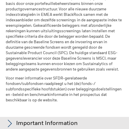
Betrokkenheid van
99,89%
Fondsen in peergroup
basis door onze portefeuillebeheersteams binnen onze
911
bedrijfsleven Dekking
per 17/jul/2026
productgovernancestructuur. Voor alle nieuwe duurzame
per 30/jun/2026
indexstrategieën in EMEA werkt BlackRock samen met de
MSCI Gewogen Gemiddelde
94,81
indexaanbieder om dezelfde screenings in de aangepaste index te
Percentage niet-gedekt
0,00%
Koolstofintensiteit % Dekking
weerspiegelen. Gekwalificeerde beleggers met afzonderlijke
Fonds
rekeningen kunnen uitsluitingsscreenings laten instellen met
per 30/jun/2026
per 17/jul/2026
specifieke criteria die door de belegger worden bepaald. De
definitie van de Baseline Screens en de invoering ervan in
De blootstellingen van BlackRock inzake betrokkenheid van
Alle data komen van MSCI ESG Fund Ratings per
duurzame gescreende fondsen wordt geregeld door de
het bedrijfsleven, zoals hierboven weergegeven voor
17/jul/2026, op basis van posities per 31/mrt/2026. De
Sustainable Product Council (SPC). De huidige standaard ESG-
Ketelkool en Oliezand, worden berekend en gerapporteerd
duurzaamheidskenmerken van het fonds kunnen bijgevolg
gegevensleverancier voor deze Baseline Screens is MSCI, maar
voor bedrijven die meer dan 5% van hun inkomsten
van tijd tot tijd verschillen van de MSCI ESG Fund Ratings.
beleggingsteams kunnen ervoor kiezen om Sustainalytics of
genereren uit ketelkool of oliezand zoals bepaald door MSCI
andere aangepaste gegevensbronnen te gebruiken zoals vereist.
Om in MSCI ESG Fund Ratings te worden opgenomen, moet
ESG Research. Voor de blootstelling van bedrijven die
65% (of 50% voor obligatiefondsen en geldmarktfondsen)
Voor meer informatie over SFDR-gerelateerde
inkomsten genereren uit ketelkool of oliezand (met een
fondsen/subfondsen raadpleegt u het (de) fonds-/
van de brutoweging van het fonds komen van effecten die
inkomstendrempel van 0%), zoals bepaald door MSCI ESG
subfondsspecifieke hoofdstuk(en) over beleggingsdoelstellingen
Research, geldt het volgende: voor ketelkool 2,45% en voor
door MSCI ESG Research zijn geanalyseerd (bepaalde
en -beleid en benchmarkinformatie in het prospectus dat
oliezand 0,00%.
contante posities en andere activasoorten die door MSCI voor
beschikbaar is op de website.
ESG-analyse niet relevant worden geacht, worden verwijderd
Maatstaven inzake de betrokkenheid van het bedrijfsleven
vóór de berekening van de brutoweging van een fonds; de
worden berekend door BlackRock met behulp van gegevens
absolute waarden van shortposities worden inbegrepen maar
van MSCI ESG Research die een profiel van de specifieke
behandeld als niet-geanalyseerd), moeten de posities van
Important Information
betrokkenheid van elk bedrijf verstrekt. BlackRock maakt
het fonds minder dan een jaar oud zijn en moet het fonds