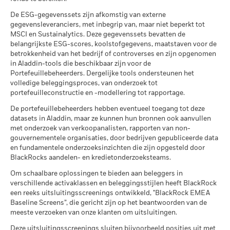
portefeuilles, inclusief – voor zover beschikbaar – cijfers en
Previous
1
2
3
4
Ne
Minimale vervolginleg
laatste tien jaar kan omvatten.
USD 1.000,00
meer informatie over de beleggingsstrategie van dat fonds.
beleggingsstrategie te volgen, zoals vermeld in het
informatie op het gebied van milieu, samenleving en goed
Toon alles
De ESG-gegevenssets zijn afkomstig van externe
*Op 30/aug/2022 heeft het Fonds zijn naam en/of
Domicilie
prospectus.
Raadpleeg het prospectus van het fonds voor
Luxemburg
bestuur (ESG) die uit financieel oogpunt van belang zijn. In
Sustainability related disclosure - NGT_AG
gegevensleveranciers, met inbegrip van, maar niet beperkt tot
Bekijk de MSCI-methodologie achter de maatstaven inzake
beleggingsdoelstelling en -beleid gewijzigd.
Aanbevolen periode van bezit : 5 jaar
Negatieve wegingen kunnen het gevolg zijn van specifieke
meer informatie over de beleggingsstrategie van dat fonds.
ons bedrijfsbrede
ESG Integration Statement
vindt u meer
(nl)
MSCI en Sustainalytics. Deze gegevenssets bevatten de
Beheersfirma
BlackRock (Luxembourg) S.A.
de betrokkenheid van het bedrijfsleven via
onderstaande
Voorbeeldbelegging GBP 10.000
omstandigheden (waaronder tijdsverschil tussen de handels-
informatie over deze benadering. In de fondsdocumentatie
belangrijkste ESG-scores, koolstofgegevens, maatstaven voor de
links.
en afrekendata van door de fondsen gekochte effecten) en/of
leest u hoe de genoemde materiële risico’s – voor zover van
Afwikkeling transacties
Via
onderstaande
links kunt u meer lezen over de
Transactiedatum +3 dagen
betrokkenheid van het bedrijf of controverses en zijn opgenomen
2016
2017
2018
2019
2020
20
het gebruik van bepaalde financiële instrumenten, waaronder
toepassing - voor dit specifieke product in aanmerking
per
methodologie die MSCI hanteert bij de berekening van de
in Aladdin-tools die beschikbaar zijn voor de
Bloomberg-code
BGNGTDG
BlackRock Global Funds - Prospectus
MSCI – Controversiële
0,00%
derivaten, die gebruikt kunnen worden om marktposities te
worden genomen.
duurzaamheidsmaatstaven.
Portefeuillebeheerders. Dergelijke tools ondersteunen het
wapens
Totaalrendement
(English)
Scenario's
verhogen of te verlagen en/of voor risicobeheer. Allocaties
volledige beleggingsproces, van onderzoek tot
(%) GBP
per 30/jun/2026
kunnen worden gewijzigd.
portefeuilleconstructie en -modellering tot rapportage.
MSCI ESG-Fondsrating (AAA-
Er is geen minimaal gegarandeerd rendement
A
Minimum
MSCI – Kernwapens
0,00%
Vergelijkende
CCC)
De portefeuillebeheerders hebben eventueel toegang tot deze
per 30/jun/2026
benchmark 2
per 17/jul/2026
datasets in Aladdin, maar ze kunnen hun bronnen ook aanvullen
Alle documenten
Wat u kunt terugkrijgen na aftrek van kost
(%) GBP
Stressscenario
met onderzoek van verkoopanalisten, rapporten van non-
MSCI – Vuurwapens voor
0,00%
Gemiddeld rendement per jaar
MSCI ESG-kwaliteitsscore (0-
5,95
gouvernementele organisaties, door bedrijven gepubliceerde data
civiel gebruik
Beperkende
10)
en fundamentele onderzoeksinzichten die zijn opgesteld door
per 30/jun/2026
benchmark 1
Wat u kunt terugkrijgen na aftrek van kost
per 17/jul/2026
Ongunstig
BlackRocks aandelen- en kredietonderzoeksteams.
(%) GBP
Gemiddeld rendement per jaar
MSCI – Tabak
0,00%
Wereldwijde classificatie van
Equity Sector Information
Om schaalbare oplossingen te bieden aan beleggers in
per 30/jun/2026
fondsen door Lipper
Technology
Wat u kunt terugkrijgen na aftrek van kost
Het rendement is weergegeven na aftrek van de lopende
verschillende activaklassen en beleggingsstijlen heeft BlackRock
Gematigd
per 17/jul/2026
Gemiddeld rendement per jaar
MSCI – Overtreders van
0,00%
kosten. Instap-/uitstapvergoedingen worden niet in
een reeks uitsluitingsscreenings ontwikkeld, "BlackRock EMEA
Global Compact van de VN
aanmerking genomen bij de berekening.
Baseline Screens”, die gericht zijn op het beantwoorden van de
MSCI Gewogen Gemiddelde
79,39
per 30/jun/2026
Wat u kunt terugkrijgen na aftrek van kost
Koolstofintensiteit (ton CO2-
meeste verzoeken van onze klanten om uitsluitingen.
Gunstig
Gemiddeld rendement per jaar
eq/$ miljoen OMZET)
De getoonde cijfers hebben betrekking op de prestaties in het
MSCI – Ketelkool
0,00%
Deze uitsluitingsscreenings sluiten bijvoorbeeld posities uit met
per 17/jul/2026