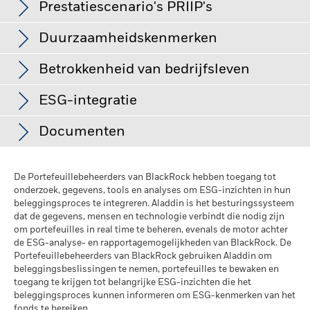
Chart
een fonds zonder een dergelijke screening.
% van totale marktwaarde
Prestatiescenario's PRIIP's
40
LUMENTUM HOLDINGS INC
3,75
Bar chart with 3 data series.
Tegenpartijrisico: De insolventie van instellingen die diensten
Minimale eerste inleg
USD 100.000,00
The chart has 1 X axis displaying categories.
leveren zoals de bewaring van activa, of die optreden als
Class A10
USD
18,18
-0,67
MICRON TECHNOLOGY INC
3,74
The chart has 1 Y axis displaying Values. Range: -60 to 40.
Categorieën
Fonds
I
tegenpartij voor afgeleide instrumenten, kunnen het Fonds
Gebruik van inkomsten
Duurzaamheidskenmerken
Herbeleggend
20
blootstellen aan financieel verlies.
Class S2
USD
14,09
-0,51
De EU-verordening betreffende verpakte
Juridische structuur
UCITS
SANDISK CORP
3,64
Semiconductors & Semiconductor Equip.
41,40
32
Tony Kim
retailbeleggingsproducten en verzekeringsgebaseerde
Betrokkenheid van bedrijfsleven
Class S2 Hedged
GBP
13,33
-0,48
Morningstar-categorie
Aandelen Sector Technologie
0
beleggingsproducten (Packaged retail and insurance-based
TOWER SEMICONDUCTOR LTD
3,43
Electronic Equipment, Instruments & Components
18,60
21
Values
Duurzaamheidskenmerken bieden beleggers specifieke niet-
investment products, PRIIP's) schrijft de
ESG-integratie
Transactiefrequentie
Dagelijks, forward pricing
Class S2 Hedged
traditionele maatstaven. Naast andere maatstaven en
EUR
12,29
-0,44
berekeningsmethodologie voor van vier hypothetische
basis
KLA CORP
Technology Hardware, Storage & Peripherals
Maatstaven inzake de betrokkenheid van het bedrijfsleven
3,37
8,07
14
-20
informatie stellen ze beleggers in staat om fondsen te
prestatiescenario's met betrekking tot hoe het product onder
kunnen beleggers helpen om een uitgebreider beeld te
Documenten
Class S2 Hedged
CHF
11,73
-0,44
SEDOL
BN0W2P5
beoordelen aan de hand van bepaalde kenmerken op het
bepaalde omstandigheden zou kunnen presteren en de
Software
5,36
19
NVIDIA CORP
3,19
krijgen van specifieke activiteiten waaraan een fonds via zijn
Reid Menge
gebied van milieu, maatschappij en governance.
maandelijkse publicatie van de uitkomsten daarvan. De
Introductiedatum
-40
30/sep/2020
beleggingen kan worden blootgesteld.
Class SR2
USD
14,30
-0,52
weergegeven bedragen zijn inclusief alle kosten van het
Duurzaamheidskenmerken geven geen indicatie van de
IT-diensten
5,26
IBIDEN LTD
2,89
ESG-integratie
Valuta reeks
GBP
product zelf, maar mogelijk niet inclusief alle kosten die u
De Portefeuillebeheerders van BlackRock hebben toegang tot
huidige of toekomstige prestaties en vormen evenmin het
BGF Next Generation Technology Fund
Class SR2
EUR
12,39
-0,45
Maatstaven inzake de betrokkenheid van het bedrijfsleven
onderzoek, gegevens, tools en analyses om ESG-inzichten in hun
betaalt aan uw adviseur of distributeur. In de bedragen is
-60
potentiële risico- en opbrengstprofiel van een fonds. Ze
KLASSE D2 British Pound Factsheet
Communications Equip.
5,24
SPACE EXPLORATION TECHNOLOGIES COR
2,87
Beleggingscategorie
Aandelen
zijn niet indicatief voor de beleggingsdoelstelling van een
2016
2017
2018
2019
2020
2021
2022
2023
2024
2025
beleggingsproces te integreren. Aladdin is het besturingssysteem
geen rekening gehouden met uw persoonlijke fiscale situatie,
worden uitsluitend verstrekt ter informatie en met het oog op
Class SR2 Hedged
EUR
12,29
-0,45
fonds en, tenzij anders vermeld in de documentatie van een
dat de gegevens, mensen en technologie verbindt die nodig zijn
Vergelijkende benchmark 2
die eveneens van invloed kan zijn op hoeveel u tontvangt. Wat
MSCI All Country World Net
Elektrische uitrusting
3,66
de transparantie. De Duurzaamheidskenmerken mogen niet
CREDO TECHNOLOGY GROUP HOLDING LTD
2,68
BGF Next Generation Technology D2 GBP -
om portefeuilles in real time te beheren, evenals de motor achter
TR Index - in GBP (GBP)
fonds en opgenomen in de beleggingsdoelstelling van een
u bij dit product ontvangt, hangt af van de toekomstige
Totaalrendement (%)
zonder de andere kenmerken of afzonderlijk worden
Class SR4
GBP
10,60
-0,39
PRIIP
de ESG-analyse- en rapportagemogelijkheden van BlackRock. De
fonds, veranderen niet de beleggingsdoelstelling van een
Vergelijkende benchmark 2 (%)
Liquide middelen en/of derivaten
marktprestaties. De marktontwikkelingen in de toekomst zijn
3,62
beschouwd, maar bieden informatie waarmee beleggers
Aankoopkosten (maximaal)
5,00%
BlackRock houdt in zijn processen rekening met veel
Portefeuillebeheerders van BlackRock gebruiken Aladdin om
Beperkende benchmark 1 (%)
fonds noch beperken ze het beleggingsuniversum van het
onzeker en kunnen niet nauwkeurig worden voorspeld. De
mogelijk rekening willen houden bij de beoordeling van een
Class SR4
USD
14,28
-0,52
verschillende beleggingsrisico's. Om onze klanten te helpen
beleggingsbeslissingen te nemen, portefeuilles te bewaken en
Beheerskosten
Diversified Telecom Services
0,68%
2,87
getoonde ongunstige, gematigde en gunstige scenario's zijn
fonds. Er is ook geen indicatie dat een Fonds een ESG- of
Posities aan verandering onderhevig
End of interactive chart.
fonds.
het beste risicogewogen rendement te bereiken, beheren we
toegang te krijgen tot belangrijke ESG-inzichten die het
illustraties van de slechtste, gemiddelde en beste prestatie
Impactgerichte beleggingsstrategie of uitsluitingsfilters zal
Sustainability related disclosure - NGT_AG
Prestatievergoeding
0,00%
beleggingsproces kunnen informeren om ESG-kenmerken van het
materiële risico's en kansen die van invloed kunnen zijn op
Tijdens deze periode behaalde het Fonds zijn rendement in
Amusement
1,63
van het product, die de input van referentie(s)/proxy over de
toepassen. Raadpleeg het prospectus van het fonds voor
(en)
10 van 40 fondsen worden getoond
Dit fonds streeft ernaar een duurzame, impact- of ESG-
fonds te bereiken.
omstandigheden die niet langer van toepassing zijn.