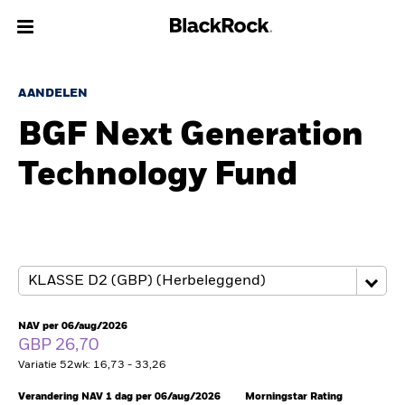
Over Ons
AANDELEN
BGF Next Generation
Producten
Technology Fund
Thema's
Inzichten
Beleggingsinformatie
Particulieren
NAV per 06/aug/2026
GBP 26,70
Variatie 52wk: 16,73 - 33,26
Nederland
Change location
Verandering NAV 1 dag per 06/aug/2026
Morningstar Rating