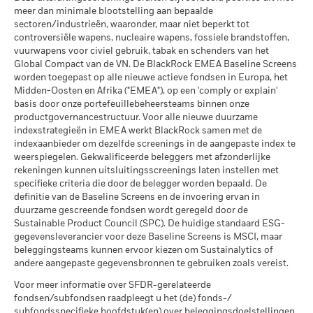
verleden.
In het verleden behaalde resultaten vormen geen
Het stressscenario laat zien wat u zou kunnen terugkrijgen in
per 30/jun/2026
meer dan minimale blootstelling aan bepaalde
betrouwbare indicator voor toekomstige resultaten. Markten
extreme marktomstandigheden.
MSCI ESG % Dekking
94,92
sectoren/industrieën, waaronder, maar niet beperkt tot
MSCI – Oliezand
0,00%
kunnen zich in de toekomst heel anders ontwikkelen. Het kan
per 17/jul/2026
controversiële wapens, nucleaire wapens, fossiele brandstoffen,
per 30/jun/2026
u helpen om te beoordelen hoe het fonds in het verleden
vuurwapens voor civiel gebruik, tabak en schenders van het
MSCI ESG-kwaliteitsscore –
34,64
werd beheerd
Global Compact van de VN. De BlackRock EMEA Baseline Screens
Percentiel peer
De prestaties worden weergegeven op basis van de netto-
worden toegepast op alle nieuwe actieve fondsen in Europa, het
per 17/jul/2026
inventariswaarde (NIW), waarbij de bruto-inkomsten, indien
Midden-Oosten en Afrika ("EMEA"), op een 'comply or explain'
Betrokkenheid van
96,01%
Fondsen in peergroup
basis door onze portefeuillebeheersteams binnen onze
1.400
van toepassing, worden herbelegd. Het rendement van uw
bedrijfsleven Dekking
per 17/jul/2026
productgovernancestructuur. Voor alle nieuwe duurzame
belegging kan stijgen of dalen als gevolg van
per 30/jun/2026
indexstrategieën in EMEA werkt BlackRock samen met de
valutaschommelingen als uw belegging wordt gedaan in een
MSCI Gewogen Gemiddelde
94,97
indexaanbieder om dezelfde screenings in de aangepaste index te
Percentage niet-gedekt
4,23%
andere valuta dan die gebruikt in de berekening van de
Koolstofintensiteit % Dekking
weerspiegelen. Gekwalificeerde beleggers met afzonderlijke
Fonds
prestaties in het verleden. Bron: Blackrock
rekeningen kunnen uitsluitingsscreenings laten instellen met
per 30/jun/2026
per 17/jul/2026
specifieke criteria die door de belegger worden bepaald. De
definitie van de Baseline Screens en de invoering ervan in
De blootstellingen van BlackRock inzake betrokkenheid van
Alle data komen van MSCI ESG Fund Ratings per
duurzame gescreende fondsen wordt geregeld door de
het bedrijfsleven, zoals hierboven weergegeven voor
17/jul/2026, op basis van posities per 31/mrt/2026. De
Sustainable Product Council (SPC). De huidige standaard ESG-
Ketelkool en Oliezand, worden berekend en gerapporteerd
duurzaamheidskenmerken van het fonds kunnen bijgevolg
gegevensleverancier voor deze Baseline Screens is MSCI, maar
voor bedrijven die meer dan 5% van hun inkomsten
van tijd tot tijd verschillen van de MSCI ESG Fund Ratings.
beleggingsteams kunnen ervoor kiezen om Sustainalytics of
genereren uit ketelkool of oliezand zoals bepaald door MSCI
andere aangepaste gegevensbronnen te gebruiken zoals vereist.
Om in MSCI ESG Fund Ratings te worden opgenomen, moet
ESG Research. Voor de blootstelling van bedrijven die
65% (of 50% voor obligatiefondsen en geldmarktfondsen)
Voor meer informatie over SFDR-gerelateerde
inkomsten genereren uit ketelkool of oliezand (met een
fondsen/subfondsen raadpleegt u het (de) fonds-/
van de brutoweging van het fonds komen van effecten die
inkomstendrempel van 0%), zoals bepaald door MSCI ESG
subfondsspecifieke hoofdstuk(en) over beleggingsdoelstellingen