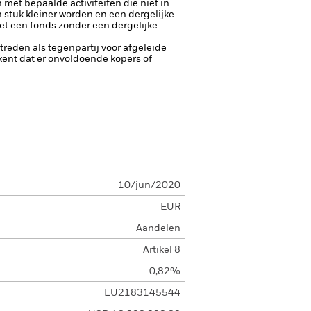
met bepaalde activiteiten die niet in
stuk kleiner worden en een dergelijke
et een fonds zonder een dergelijke
ptreden als tegenpartij voor afgeleide
tekent dat er onvoldoende kopers of
10/jun/2020
EUR
Aandelen
Artikel 8
0,82%
LU2183145544