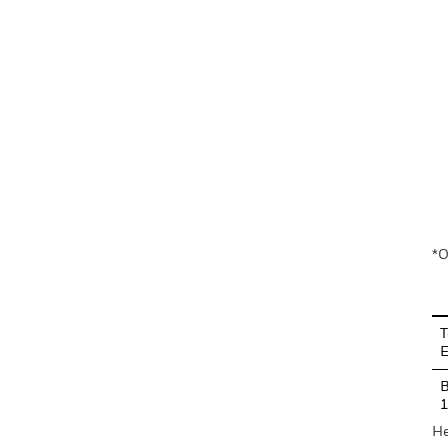
En
*O
T
B
He