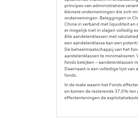
principes van administratieve veran
kleinere ondernemingen die zich mi
ondernemingen. Beleggingen in Chin
China in verband met liquiditeit en
er mogelijk niet in slagen volledig 
Alle aandelenklassen met valutahedg
een aandelenklasse kan een potentie
De beheermaatschappij van het fond
aandelenklassen te minimaliseren. Vi
fonds bekijken – aandelenklassen 
Daarnaast is een volledige lijst va
fonds.
In de mate waarin het Fonds effect
en komen de resterende 37,5% ten g
effectenleningen de exploitatiekost
BGF China Fund