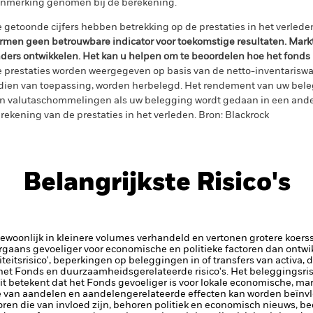
nmerking genomen bij de berekening.
 getoonde cijfers hebben betrekking op de prestaties in het verlede
rmen geen betrouwbare indicator voor toekomstige resultaten. Mark
ders ontwikkelen. Het kan u helpen om te beoordelen hoe het fonds
 prestaties worden weergegeven op basis van de netto-inventariswa
dien van toepassing, worden herbelegd. Het rendement van uw beleg
n valutaschommelingen als uw belegging wordt gedaan in een ander
rekening van de prestaties in het verleden. Bron: Blackrock
Belangrijkste Risico's
gewoonlijk in kleinere volumes verhandeld en vertonen grotere koe
aans gevoeliger voor economische en politieke factoren dan ontwik
iteitsrisico', beperkingen op beleggingen in of transfers van activa, d
 het Fonds en duurzaamheidsgerelateerde risico's.
Het beleggingsris
 Dit betekent dat het Fonds gevoeliger is voor lokale economische, ma
 van aandelen en aandelengerelateerde effecten kan worden beïnv
ren die van invloed zijn, behoren politiek en economisch nieuws, bed