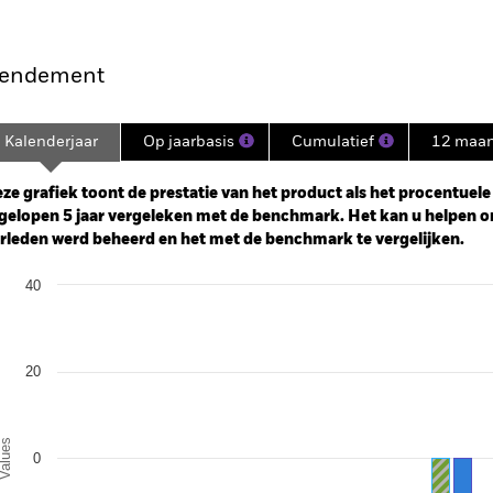
endement
Kalenderjaar
Op jaarbasis
Cumulatief
12 maa
ge: 2020-05-31 00:00:00 to 2026-07-31 00:00:00.
: -80 to 160.
ze grafiek toont de prestatie van het product als het procentuele v
gelopen 5 jaar vergeleken met de benchmark. Het kan u helpen o
rleden werd beheerd en het met de benchmark te vergelijken.
art
40
r chart with 2 data series.
e chart has 1 X axis displaying categories.
e chart has 1 Y axis displaying Values. Range: -40 to 40.
20
alues
0