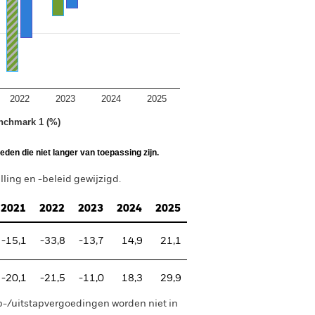
2022
2023
2024
2025
nchmark 1 (%)
den die niet langer van toepassing zijn.
ing en -beleid gewijzigd.
2021
2022
2023
2024
2025
-15,1
-33,8
-13,7
14,9
21,1
-20,1
-21,5
-11,0
18,3
29,9
p-/uitstapvergoedingen worden niet in