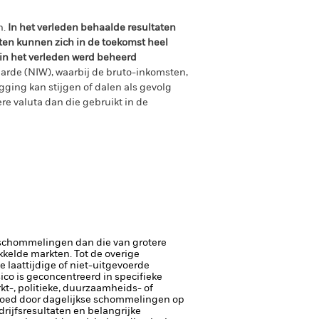
n.
In het verleden behaalde resultaten
ten kunnen zich in de toekomst heel
 in het verleden werd beheerd
arde (NIW), waarbij de bruto-inkomsten,
ging kan stijgen of dalen als gevolg
e valuta dan die gebruikt in de
rsschommelingen dan die van grotere
kelde markten. Tot de overige
e laattijdige of niet-uitgevoerde
ico is geconcentreerd in specifieke
rkt-, politieke, duurzaamheids- of
loed door dagelijkse schommelingen op
rijfsresultaten en belangrijke