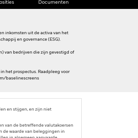
osities
Documenten
n inkomsten uit de activa van het
schappij en governance (ESG).
) van bedrijven die zijn gevestigd of
 in het prospectus. Raadpleeg voor
com/baselinescreens
 en stijgen, en zijn niet
gen van de betreffende valutakoersen
n de waarde van beleggingen in
hillen in algemeen aanvaarde