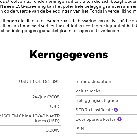
ds streeft ernaar ondernemingen uit te sluiten die zich bezighouden 
 Na een ESG-screening kan het potentiële beleggingsuniversum een 
n op de waarde van de beleggingen van het Fonds in vergelijking m
tellingen die diensten leveren zoals de bewaring van activa, of die o
llen aan financieel verlies.
Liquiditeitsrisico: lagere liquiditeit be
stellen beleggingen gemakkelijk aan te kopen of te verkopen.
Kerngegevens
USD 1.001.191.391
Introductiedatum
Valuta reeks
24/jun/2008
Beleggingscategorie
USD
SFDR-classificatie
MSCI EM China 10/40 Net TR
Doorlopende kosten
Index (USD)
ISIN
0,00%