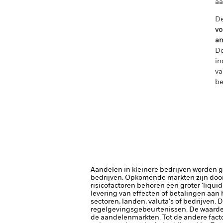
aa
De
vo
an
De
in
va
be
Aandelen in kleinere bedrijven worden 
bedrijven.
Opkomende markten zijn doorg
risicofactoren behoren een groter 'liquid
levering van effecten of betalingen aan
sectoren, landen, valuta's of bedrijven.
regelgevingsgebeurtenissen.
De waarde
de aandelenmarkten. Tot de andere facto