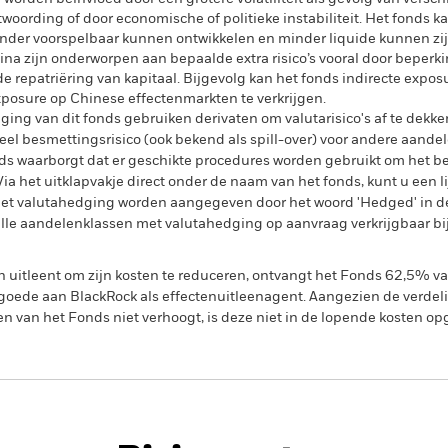
twoording of door economische of politieke instabiliteit. Het fonds 
nder voorspelbaar kunnen ontwikkelen en minder liquide kunnen zi
a zijn onderworpen aan bepaalde extra risico’s vooral door beperk
 de repatriëring van kapitaal. Bijgevolg kan het fonds indirecte exp
exposure op Chinese effectenmarkten te verkrijgen.
ing van dit fonds gebruiken derivaten om valutarisico's af te dekke
el besmettingsrisico (ook bekend als spill-over) voor andere aande
s waarborgt dat er geschikte procedures worden gebruikt om het be
a het uitklapvakje direct onder de naam van het fonds, kunt u een li
met valutahedging worden aangegeven door het woord 'Hedged' in d
n alle aandelenklassen met valutahedging op aanvraag verkrijgbaar b
en uitleent om zijn kosten te reduceren, ontvangt het Fonds 62,5%
oede aan BlackRock als effectenuitleenagent. Aangezien de verdel
en van het Fonds niet verhoogt, is deze niet in de lopende kosten 
PRIIP KID
Factsheet
Prospectus