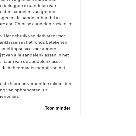
kan beleggen in aandelen van
jn dan aandelen van grotere
ingen in de aandelenhandel in
osure aan Chinese aandelen zoeken en
n. Het gebruik van derivaten voor
lenklassen in het fonds betekenen.
smettingsrisico voor andere
jst van alle aandelenklassen in het
e naam van de aandelenklasse.
ij de beheermaatschappij van het
 van de hiermee verbonden inkomsten
ing van opbrengsten uit
opgenomen.
Toon minder
SFDR Web Disclosure
Download