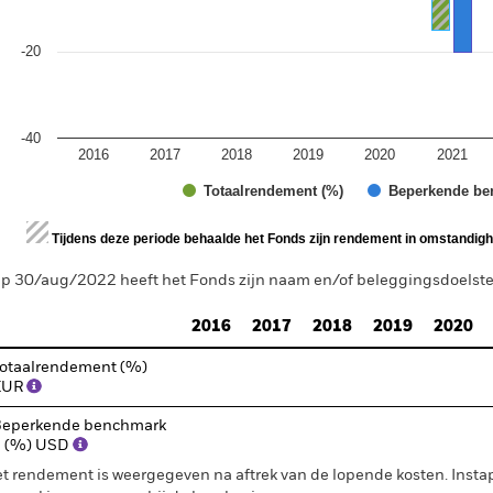
-20
-40
2016
2017
2018
2019
2020
2021
Totaalrendement (%)
Beperkende be
d of interactive chart.
Tijdens deze periode behaalde het Fonds zijn rendement in omstandighe
p 30/aug/2022 heeft het Fonds zijn naam en/of beleggingsdoelstell
2016
2017
2018
2019
2020
otaalrendement (%)
EUR
eperkende benchmark
1 (%) USD
t rendement is weergegeven na aftrek van de lopende kosten. Insta