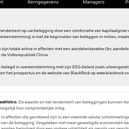
nt
Kerngegevens
Managers
P
rendement op uw belegging door een combinatie van kapitaalgroei e
overeenstemming is met de beginselen van beleggen in milieu, maat
ijn totale activa in effecten met een aandelenkarakter (bv. aandelen
n de Volksrepubliek China.
n belegd in overeenstemming met zijn ESG-beleid zoals uiteengezet
en het prospectus en de website van BlackRock op www.blackrock.
lrisico.
De waarde en het rendement van beleggingen kunnen dalen
ogelijk hun oorspronkelijke inleg.
l in effecten die genoteerd zijn in een vreemde valuta; schommelin
e van de belegging. Vergeleken met meer gevestigde economieën ka
orden beïnvloed door een grotere volatiliteit als gevolg van versc