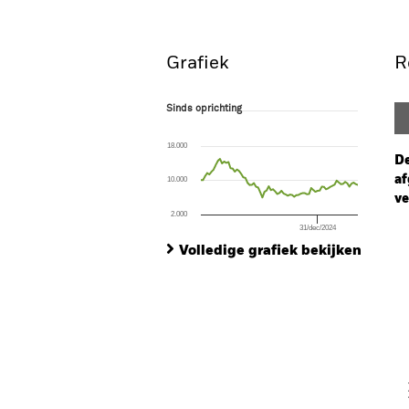
Grafiek
R
Sinds oprichting
Sinds oprichting
Line chart with 75 data points.
The chart has 1 X axis displaying Time. Ran
18.000
The chart has 1 Y axis displaying values. Range
De
af
10.000
ve
2.000
31/dec/2024
Ch
End of interactive chart.
Ba
Volledige grafiek bekijken
Th
Th
V