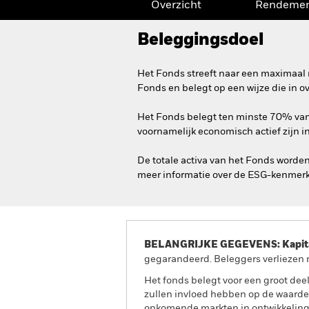
Overzicht
Rendeme
Beleggingsdoel
Het Fonds streeft naar een maximaal 
Fonds en belegt op een wijze die in 
Het Fonds belegt ten minste 70% van z
voornamelijk economisch actief zijn i
De totale activa van het Fonds worde
meer informatie over de ESG-kenmerk
BELANGRIJKE GEGEVENS: Kapitaa
gegarandeerd. Beleggers verliezen m
Het fonds belegt voor een groot dee
zullen invloed hebben op de waard
opkomende markten in ontwikkeling w