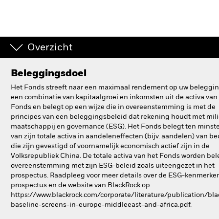
BlackRock
iShares
Overzicht
Aladdin
Beleggingsdoel
Ons bedrijf
Het Fonds streeft naar een maximaal rendement op uw beleggin
een combinatie van kapitaalgroei en inkomsten uit de activa van
Fonds en belegt op een wijze die in overeenstemming is met de
principes van een beleggingsbeleid dat rekening houdt met mili
maatschappij en governance (ESG). Het Fonds belegt ten mins
van zijn totale activa in aandeleneffecten (bijv. aandelen) van be
die zijn gevestigd of voornamelijk economisch actief zijn in de
Volksrepubliek China. De totale activa van het Fonds worden bel
overeenstemming met zijn ESG-beleid zoals uiteengezet in het
prospectus. Raadpleeg voor meer details over de ESG-kenmerke
prospectus en de website van BlackRock op
https://www.blackrock.com/corporate/literature/publication/bla
baseline-screens-in-europe-middleeast-and-africa.pdf.