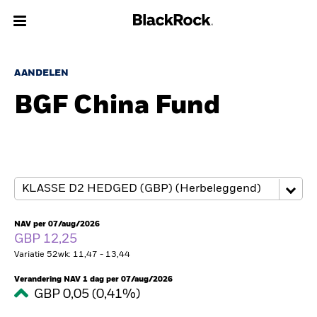
Over Ons
AANDELEN
BGF China Fund
Producten
Thema's
Inzichten
Beleggingsinformatie
NAV per 07/aug/2026
GBP 12,25
Variatie 52wk: 11,47 - 13,44
Particulieren
Verandering NAV 1 dag per 07/aug/2026
Nederland
GBP 0,05 (0,41%)
Change location