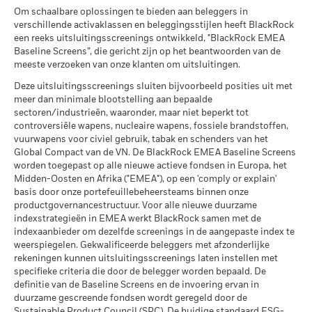
MSCI – Tabak
0,00%
Het rendement is weergegeven na aftrek van de lopende
Wereldwijde classificatie van
Equity China
Om schaalbare oplossingen te bieden aan beleggers in
per 30/jun/2026
fondsen door Lipper
kosten. Instap-/uitstapvergoedingen worden niet in
Wat u kunt terugkrijgen na aftrek van kost
verschillende activaklassen en beleggingsstijlen heeft BlackRock
Gematigd
per 17/jul/2026
aanmerking genomen bij de berekening.
Gemiddeld rendement per jaar
MSCI – Overtreders van
0,00%
een reeks uitsluitingsscreenings ontwikkeld, "BlackRock EMEA
Global Compact van de VN
Baseline Screens”, die gericht zijn op het beantwoorden van de
MSCI Gewogen Gemiddelde
242,42
De getoonde cijfers hebben betrekking op de prestaties in het
per 30/jun/2026
Wat u kunt terugkrijgen na aftrek van kost
Koolstofintensiteit (ton CO2-
meeste verzoeken van onze klanten om uitsluitingen.
Gunstig
verleden.
In het verleden behaalde resultaten vormen geen
Gemiddeld rendement per jaar
eq/$ miljoen OMZET)
MSCI – Ketelkool
0,00%
Deze uitsluitingsscreenings sluiten bijvoorbeeld posities uit met
betrouwbare indicator voor toekomstige resultaten. Markten
per 17/jul/2026
Het stressscenario laat zien wat u zou kunnen terugkrijgen in
per 30/jun/2026
meer dan minimale blootstelling aan bepaalde
kunnen zich in de toekomst heel anders ontwikkelen. Het kan
extreme marktomstandigheden.
MSCI ESG % Dekking
75,88
sectoren/industrieën, waaronder, maar niet beperkt tot
u helpen om te beoordelen hoe het fonds in het verleden
MSCI – Oliezand
0,00%
per 17/jul/2026
controversiële wapens, nucleaire wapens, fossiele brandstoffen,
werd beheerd
per 30/jun/2026
vuurwapens voor civiel gebruik, tabak en schenders van het
De prestaties worden weergegeven op basis van de netto-
MSCI ESG-kwaliteitsscore –
93,98
Global Compact van de VN. De BlackRock EMEA Baseline Screens
Percentiel peer
inventariswaarde (NIW), waarbij de bruto-inkomsten, indien
worden toegepast op alle nieuwe actieve fondsen in Europa, het
per 17/jul/2026
van toepassing, worden herbelegd. Het rendement van uw
Midden-Oosten en Afrika ("EMEA"), op een 'comply or explain'
belegging kan stijgen of dalen als gevolg van
Betrokkenheid van
90,58%
Fondsen in peergroup
basis door onze portefeuillebeheersteams binnen onze
1.479
bedrijfsleven Dekking
valutaschommelingen als uw belegging wordt gedaan in een
per 17/jul/2026
productgovernancestructuur. Voor alle nieuwe duurzame
per 30/jun/2026
andere valuta dan die gebruikt in de berekening van de
indexstrategieën in EMEA werkt BlackRock samen met de
MSCI Gewogen Gemiddelde
73,02
indexaanbieder om dezelfde screenings in de aangepaste index te
prestaties in het verleden. Bron: Blackrock
Percentage niet-gedekt
9,63%
Koolstofintensiteit % Dekking
weerspiegelen. Gekwalificeerde beleggers met afzonderlijke
Fonds
rekeningen kunnen uitsluitingsscreenings laten instellen met
per 30/jun/2026
per 17/jul/2026
specifieke criteria die door de belegger worden bepaald. De
definitie van de Baseline Screens en de invoering ervan in
De blootstellingen van BlackRock inzake betrokkenheid van
Alle data komen van MSCI ESG Fund Ratings per
duurzame gescreende fondsen wordt geregeld door de
het bedrijfsleven, zoals hierboven weergegeven voor
17/jul/2026, op basis van posities per 31/mrt/2026. De
Sustainable Product Council (SPC). De huidige standaard ESG-