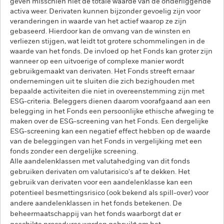
geven misschien niet de totale waarde van de onderliggende
activa weer. Derivaten kunnen bijzonder gevoelig zijn voor
veranderingen in waarde van het actief waarop ze zijn
gebaseerd. Hierdoor kan de omvang van de winsten en
verliezen stijgen, wat leidt tot grotere schommelingen in de
waarde van het fonds. De invloed op het Fonds kan groter zijn
wanneer op een uitvoerige of complexe manier wordt
gebruikgemaakt van derivaten. Het Fonds streeft ernaar
ondernemingen uit te sluiten die zich bezighouden met
bepaalde activiteiten die niet in overeenstemming zijn met
ESG-criteria. Beleggers dienen daarom voorafgaand aan een
belegging in het Fonds een persoonlijke ethische afweging te
maken over de ESG-screening van het Fonds. Een dergelijke
ESG-screening kan een negatief effect hebben op de waarde
van de beleggingen van het Fonds in vergelijking met een
fonds zonder een dergelijke screening.
Alle aandelenklassen met valutahedging van dit fonds
gebruiken derivaten om valutarisico's af te dekken. Het
gebruik van derivaten voor een aandelenklasse kan een
potentieel besmettingsrisico (ook bekend als spill-over) voor
andere aandelenklassen in het fonds betekenen. De
beheermaatschappij van het fonds waarborgt dat er