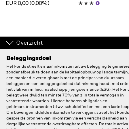
EUR 0,00 (0,00%)
BlackRock
iShares
Aladdin
Overzicht
Ons bedrijf
Beleggingsdoel
Het Fonds streeft ernaar inkomsten uit uw belegging te generer
zonder afbreuk te doen aan de kapitaalopbouw op lange termijn,
een manier die verenigbaar is met de principes van duurzaam
beleggen en een beleggingsbeleid dat rekening houdt met crite
het vlak van milieu, maatschappij en governance (ESG). Het Fon
belegt wereldwijd ten minste 70% van zijn totale vermogen in
vastrentende waarden. Hiertoe behoren obligaties en
geldmarktinstrumenten (d.w.z. schuldeffecten met een korte loopt
Om bovengemiddelde inkomsten te verkrijgen, streeft het Fonds
gespreide bronnen van inkomsten via een verscheidenheid aan
dergelijke vastrentende overdraagbare effecten. De totale activa