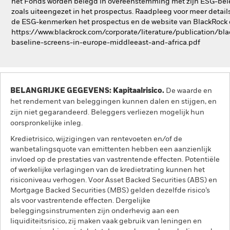
het Fonds worden belegd in overeenstemming met zijn ESG-bel
zoals uiteengezet in het prospectus. Raadpleeg voor meer detail
de ESG-kenmerken het prospectus en de website van BlackRock
https://www.blackrock.com/corporate/literature/publication/bla
baseline-screens-in-europe-middleeast-and-africa.pdf
BELANGRIJKE GEGEVENS: Kapitaalrisico.
De waarde en
het rendement van beleggingen kunnen dalen en stijgen, en
zijn niet gegarandeerd. Beleggers verliezen mogelijk hun
oorspronkelijke inleg.
Kredietrisico, wijzigingen van rentevoeten en/of de
wanbetalingsquote van emittenten hebben een aanzienlijk
invloed op de prestaties van vastrentende effecten. Potentiële
of werkelijke verlagingen van de kredietrating kunnen het
risiconiveau verhogen. Voor Asset Backed Securities (ABS) en
Mortgage Backed Securities (MBS) gelden dezelfde risico’s
als voor vastrentende effecten. Dergelijke
beleggingsinstrumenten zijn onderhevig aan een
liquiditeitsrisico, zij maken vaak gebruik van leningen en