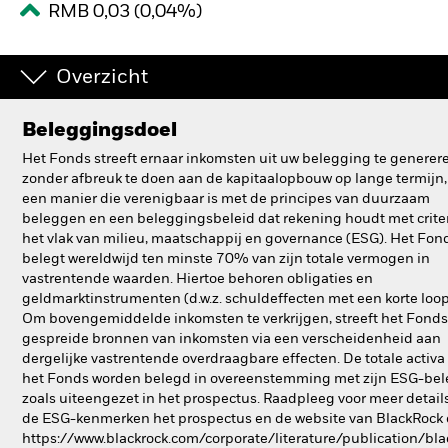
RMB 0,03 (0,04%)
BlackRock
Overzicht
iShares
Aladdin
Beleggingsdoel
Het Fonds streeft ernaar inkomsten uit uw belegging te generer
Ons bedrijf
zonder afbreuk te doen aan de kapitaalopbouw op lange termijn,
een manier die verenigbaar is met de principes van duurzaam
beleggen en een beleggingsbeleid dat rekening houdt met crite
het vlak van milieu, maatschappij en governance (ESG). Het Fon
belegt wereldwijd ten minste 70% van zijn totale vermogen in
vastrentende waarden. Hiertoe behoren obligaties en
geldmarktinstrumenten (d.w.z. schuldeffecten met een korte loopt
Om bovengemiddelde inkomsten te verkrijgen, streeft het Fonds
gespreide bronnen van inkomsten via een verscheidenheid aan
dergelijke vastrentende overdraagbare effecten. De totale activa
het Fonds worden belegd in overeenstemming met zijn ESG-bel
zoals uiteengezet in het prospectus. Raadpleeg voor meer detail
de ESG-kenmerken het prospectus en de website van BlackRock
https://www.blackrock.com/corporate/literature/publication/bla