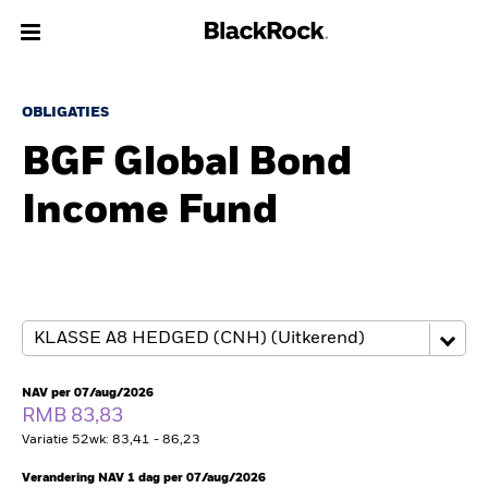
Over Ons
OBLIGATIES
BGF Global Bond
Producten
Income Fund
Thema's
Inzichten
Beleggingsinformatie
Particulieren
NAV per 07/aug/2026
RMB 83,83
Variatie 52wk: 83,41 - 86,23
Nederland
Change location
Verandering NAV 1 dag per 07/aug/2026