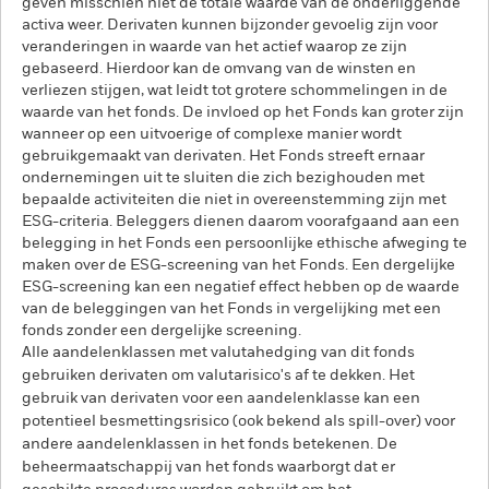
geven misschien niet de totale waarde van de onderliggende
activa weer. Derivaten kunnen bijzonder gevoelig zijn voor
veranderingen in waarde van het actief waarop ze zijn
gebaseerd. Hierdoor kan de omvang van de winsten en
verliezen stijgen, wat leidt tot grotere schommelingen in de
waarde van het fonds. De invloed op het Fonds kan groter zijn
wanneer op een uitvoerige of complexe manier wordt
gebruikgemaakt van derivaten. Het Fonds streeft ernaar
ondernemingen uit te sluiten die zich bezighouden met
bepaalde activiteiten die niet in overeenstemming zijn met
ESG-criteria. Beleggers dienen daarom voorafgaand aan een
belegging in het Fonds een persoonlijke ethische afweging te
maken over de ESG-screening van het Fonds. Een dergelijke
ESG-screening kan een negatief effect hebben op de waarde
van de beleggingen van het Fonds in vergelijking met een
fonds zonder een dergelijke screening.
Alle aandelenklassen met valutahedging van dit fonds
gebruiken derivaten om valutarisico's af te dekken. Het
gebruik van derivaten voor een aandelenklasse kan een
potentieel besmettingsrisico (ook bekend als spill-over) voor
andere aandelenklassen in het fonds betekenen. De
beheermaatschappij van het fonds waarborgt dat er