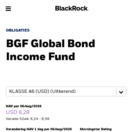
Over Ons
OBLIGATIES
BGF Global Bond
Producten
Income Fund
Thema's
Inzichten
Beleggingsinformatie
Particulieren
NAV per 06/aug/2026
USD 8,28
Variatie 52wk: 8,24 - 8,58
Nederland
Change location
Verandering NAV 1 dag per 06/aug/2026
Morningstar Rating