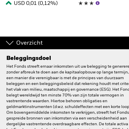
USD 0,01 (0,12%)
BlackRock
iShares
Aladdin
Overzicht
Ons bedrijf
Beleggingsdoel
Het Fonds streeft ernaar inkomsten uit uw belegging te generer
zonder afbreuk te doen aan de kapitaalopbouw op lange termijn,
een manier die verenigbaar is met de principes van duurzaam
beleggen en een beleggingsbeleid dat rekening houdt met crite
het vlak van milieu, maatschappij en governance (ESG). Het Fon
belegt wereldwijd ten minste 70% van zijn totale vermogen in
vastrentende waarden. Hiertoe behoren obligaties en
geldmarktinstrumenten (d.w.z. schuldeffecten met een korte loopt
Om bovengemiddelde inkomsten te verkrijgen, streeft het Fonds
gespreide bronnen van inkomsten via een verscheidenheid aan
dergelijke vastrentende overdraagbare effecten. De totale activa