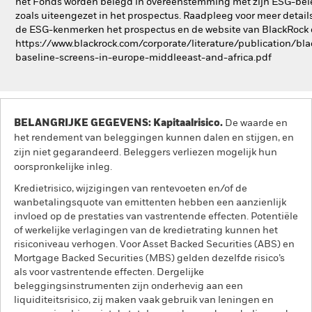
het Fonds worden belegd in overeenstemming met zijn ESG-bel
zoals uiteengezet in het prospectus. Raadpleeg voor meer detail
de ESG-kenmerken het prospectus en de website van BlackRock
https://www.blackrock.com/corporate/literature/publication/bla
baseline-screens-in-europe-middleeast-and-africa.pdf
BELANGRIJKE GEGEVENS: Kapitaalrisico.
De waarde en
het rendement van beleggingen kunnen dalen en stijgen, en
zijn niet gegarandeerd. Beleggers verliezen mogelijk hun
oorspronkelijke inleg.
Kredietrisico, wijzigingen van rentevoeten en/of de
wanbetalingsquote van emittenten hebben een aanzienlijk
invloed op de prestaties van vastrentende effecten. Potentiële
of werkelijke verlagingen van de kredietrating kunnen het
risiconiveau verhogen. Voor Asset Backed Securities (ABS) en
Mortgage Backed Securities (MBS) gelden dezelfde risico’s
als voor vastrentende effecten. Dergelijke
beleggingsinstrumenten zijn onderhevig aan een
liquiditeitsrisico, zij maken vaak gebruik van leningen en