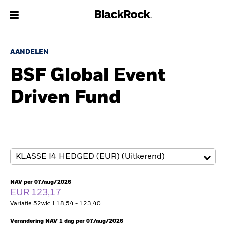
Over Ons
AANDELEN
BSF Global Event
Producten
Driven Fund
Thema's
Inzichten
Beleggingsinformatie
Particulieren
NAV per 07/aug/2026
EUR 123,17
Variatie 52wk: 118,54 - 123,40
Nederland
Change location
Verandering NAV 1 dag per 07/aug/2026