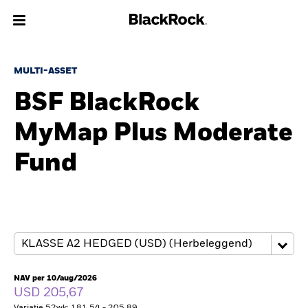
Over Ons
MULTI-ASSET
BSF BlackRock
Producten
MyMap Plus Moderate
Thema's
Fund
Inzichten
Beleggingsinformatie
Particulieren
NAV per 10/aug/2026
Nederland
USD 205,67
Change location