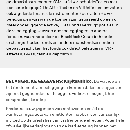
geldmarktinstrumenten (GMI's) (d.w.z. schuldeffecten met
een korte looptijd). De AR-effecten en VRReffecten omvatten
ook afgeleide financiële instrumenten (derivaten) (d.w.z.
beleggingen waarvan de koersen zijn gebaseerd op een of
meer onderliggende activa). Het Fonds verkrijgt posities in
deze beleggingsklassen door beleggingen in andere
fondsen, waaronder door de BlackRock Group beheerde
exchange-traded funds en andere indexfondsen. Indien
gepast geacht kan het fonds ook direct beleggen in VRR-
effecten, GMI's, cash en deposito's.
BELANGRIJKE GEGEVENS: Kapitaalrisico.
De waarde en
het rendement van beleggingen kunnen dalen en stijgen, en
zijn niet gegarandeerd. Beleggers verliezen mogelijk hun
oorspronkelijke inleg.
Kredietrisico, wijzigingen van rentevoeten en/of de
wanbetalingsquote van emittenten hebben een aanzienlijk
invloed op de prestaties van vastrentende effecten. Potentiële
of werkelijke verlagingen van de kredietrating kunnen het