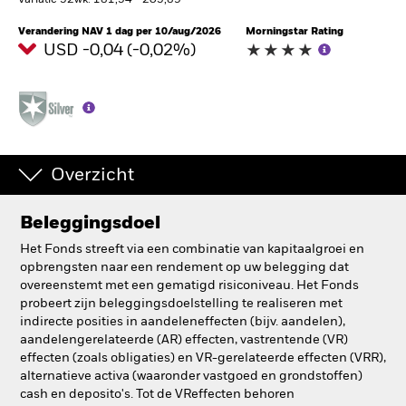
Variatie 52wk: 181,54 - 205,89
BlackRock
Verandering NAV 1 dag per 10/aug/2026
Morningstar Rating
USD -0,04 (-0,02%)
iShares
Aladdin
Ons bedrijf
Overzicht
Beleggingsdoel
Het Fonds streeft via een combinatie van kapitaalgroei en
opbrengsten naar een rendement op uw belegging dat
overeenstemt met een gematigd risiconiveau. Het Fonds
probeert zijn beleggingsdoelstelling te realiseren met
indirecte posities in aandeleneffecten (bijv. aandelen),
aandelengerelateerde (AR) effecten, vastrentende (VR)
effecten (zoals obligaties) en VR-gerelateerde effecten (VRR),
alternatieve activa (waaronder vastgoed en grondstoffen)
cash en deposito's. Tot de VReffecten behoren