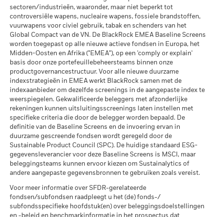
andere valuta dan die gebruikt in de berekening van de
extreme marktomstandigheden.
MSCI ESG % Dekking
94,56
sectoren/industrieën, waaronder, maar niet beperkt tot
MSCI – Oliezand
-
prestaties in het verleden. Bron: Blackrock
per 17/jul/2026
controversiële wapens, nucleaire wapens, fossiele brandstoffen,
per -
vuurwapens voor civiel gebruik, tabak en schenders van het
MSCI ESG-kwaliteitsscore –
9,91
Global Compact van de VN. De BlackRock EMEA Baseline Screens
Percentiel peer
worden toegepast op alle nieuwe actieve fondsen in Europa, het
per 17/jul/2026
Midden-Oosten en Afrika ("EMEA"), op een 'comply or explain'
Betrokkenheid van
-
Fondsen in peergroup
basis door onze portefeuillebeheersteams binnen onze
737
bedrijfsleven Dekking
per 17/jul/2026
productgovernancestructuur. Voor alle nieuwe duurzame
per -
indexstrategieën in EMEA werkt BlackRock samen met de
MSCI Gewogen Gemiddelde
56,61
indexaanbieder om dezelfde screenings in de aangepaste index te
Percentage niet-gedekt
-
Koolstofintensiteit % Dekking
weerspiegelen. Gekwalificeerde beleggers met afzonderlijke
Fonds
rekeningen kunnen uitsluitingsscreenings laten instellen met
per -
per 17/jul/2026
specifieke criteria die door de belegger worden bepaald. De
definitie van de Baseline Screens en de invoering ervan in
De blootstellingen van BlackRock inzake betrokkenheid van
Alle data komen van MSCI ESG Fund Ratings per
duurzame gescreende fondsen wordt geregeld door de
het bedrijfsleven, zoals hierboven weergegeven voor
17/jul/2026, op basis van posities per 28/feb/2026. De
Sustainable Product Council (SPC). De huidige standaard ESG-
Ketelkool en Oliezand, worden berekend en gerapporteerd
duurzaamheidskenmerken van het fonds kunnen bijgevolg
gegevensleverancier voor deze Baseline Screens is MSCI, maar
voor bedrijven die meer dan 5% van hun inkomsten
van tijd tot tijd verschillen van de MSCI ESG Fund Ratings.
beleggingsteams kunnen ervoor kiezen om Sustainalytics of
genereren uit ketelkool of oliezand zoals bepaald door MSCI
andere aangepaste gegevensbronnen te gebruiken zoals vereist.
Om in MSCI ESG Fund Ratings te worden opgenomen, moet
ESG Research. Voor de blootstelling van bedrijven die
65% (of 50% voor obligatiefondsen en geldmarktfondsen)
Voor meer informatie over SFDR-gerelateerde
inkomsten genereren uit ketelkool of oliezand (met een
fondsen/subfondsen raadpleegt u het (de) fonds-/
van de brutoweging van het fonds komen van effecten die
inkomstendrempel van 0%), zoals bepaald door MSCI ESG
subfondsspecifieke hoofdstuk(en) over beleggingsdoelstellingen
Research, geldt het volgende: voor ketelkool -% en voor
door MSCI ESG Research zijn geanalyseerd (bepaalde
en -beleid en benchmarkinformatie in het prospectus dat