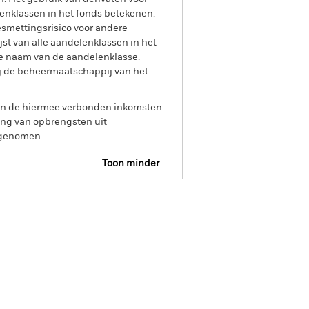
lenklassen in het fonds betekenen.
smettingsrisico voor andere
jst van alle aandelenklassen in het
e naam van de aandelenklasse.
ij de beheermaatschappij van het
 van de hiermee verbonden inkomsten
ing van opbrengsten uit
opgenomen.
Toon minder
SFDR Web Disclosure
Download
osities
Documenten