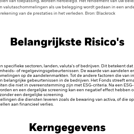
dien van toepassing, worden herbelegd. Het rendement van uw beleg
n valutaschommelingen als uw belegging wordt gedaan in een ander
rekening van de prestaties in het verleden. Bron: Blackrock
Belangrijkste Risico's
 specifieke sectoren, landen, valuta's of bedrijven. Dit betekent dat
amheids- of regelgevingsgebeurtenissen.
De waarde van aandelen en
elingen op de aandelenmarkten. Tot de andere factoren die van inv
n belangrijke gebeurtenissen in de bedrijven.
Het Fonds streeft ern
ten die niet in overeenstemming zijn met ESG-criteria. Na een ESG-
orden en een dergelijke screening kan een negatief effect hebben 
 zonder een dergelijke screening.
tellingen die diensten leveren zoals de bewaring van activa, of die o
llen aan financieel verlies.
Kerngegevens