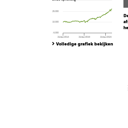
Line chart with 140 data points.
The chart has 1 X axis displaying Time. Ran
26.000
The chart has 1 Y axis displaying values. Rang
De
af
10.000
he
-6.000
31/dec/2014
31/dec/2019
31/dec/2024
Ch
End of interactive chart.
Ba
Volledige grafiek bekijken
Th
Th
V