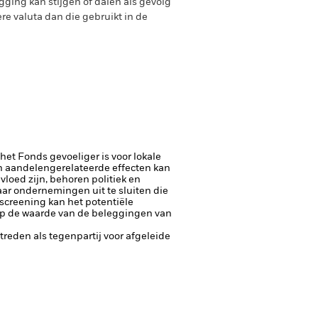
ging kan stijgen of dalen als gevolg
e valuta dan die gebruikt in de
 het Fonds gevoeliger is voor lokale
 aandelengerelateerde effecten kan
loed zijn, behoren politiek en
aar ondernemingen uit te sluiten die
screening kan het potentiële
op de waarde van de beleggingen van
ptreden als tegenpartij voor afgeleide