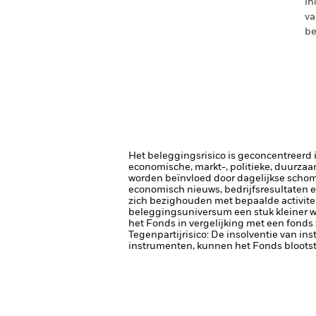
in
va
be
Het beleggingsrisico is geconcentreerd in
economische, markt-, politieke, duurza
worden beïnvloed door dagelijkse schomm
economisch nieuws, bedrijfsresultaten e
zich bezighouden met bepaalde activitei
beleggingsuniversum een stuk kleiner w
het Fonds in vergelijking met een fonds
Tegenpartijrisico: De insolventie van ins
instrumenten, kunnen het Fonds blootste