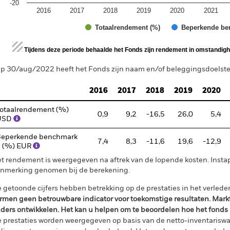
-20
2016
2017
2018
2019
2020
2021
Totaalrendement (%)
Beperkende be
d of interactive chart.
Tijdens deze periode behaalde het Fonds zijn rendement in omstandighe
p 30/aug/2022 heeft het Fonds zijn naam en/of beleggingsdoelstell
2016
2017
2018
2019
2020
otaalrendement (%)
0,9
9,2
-16,5
26,0
5,4
USD
eperkende benchmark
7,4
8,3
-11,6
19,6
-12,9
 (%) EUR
t rendement is weergegeven na aftrek van de lopende kosten. Insta
nmerking genomen bij de berekening.
 getoonde cijfers hebben betrekking op de prestaties in het verlede
rmen geen betrouwbare indicator voor toekomstige resultaten. Mark
ders ontwikkelen. Het kan u helpen om te beoordelen hoe het fonds
 prestaties worden weergegeven op basis van de netto-inventariswa