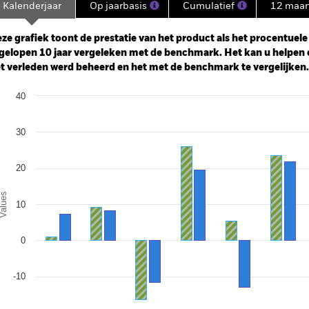
Kalenderjaar
Op jaarbasis
Cumulatief
12 maa
ge: 2014-12-01 00:00:00 to 2026-07-31 00:00:00.
e: -160 to 320.
ze grafiek toont de prestatie van het product als het procentuele v
gelopen 10 jaar vergeleken met de benchmark. Het kan u helpen 
t verleden werd beheerd en het met de benchmark te vergelijken.
art
40
r chart with 2 data series.
e chart has 1 X axis displaying categories.
e chart has 1 Y axis displaying Values. Range: -20 to 40.
30
20
alues
10
0
-10