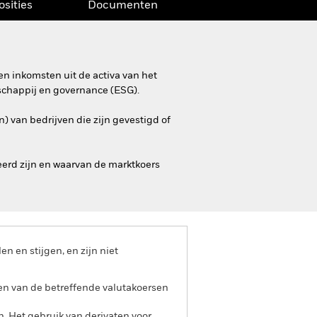
osities
Documenten
n inkomsten uit de activa van het
schappij en governance (ESG).
) van bedrijven die zijn gevestigd of
erd zijn en waarvan de marktkoers
 en stijgen, en zijn niet
gen van de betreffende valutakoersen
n. Het gebruik van derivaten voor