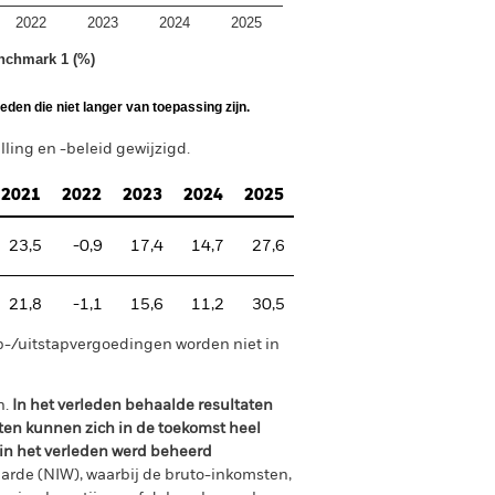
2022
2023
2024
2025
nchmark 1 (%)
den die niet langer van toepassing zijn.
ing en -beleid gewijzigd.
2021
2022
2023
2024
2025
23,5
-0,9
17,4
14,7
27,6
21,8
-1,1
15,6
11,2
30,5
p-/uitstapvergoedingen worden niet in
n.
In het verleden behaalde resultaten
ten kunnen zich in de toekomst heel
 in het verleden werd beheerd
arde (NIW), waarbij de bruto-inkomsten,