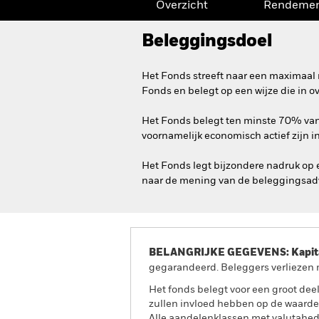
Overzicht
Rendeme
Beleggingsdoel
Het Fonds streeft naar een maximaal 
Fonds en belegt op een wijze die in 
Het Fonds belegt ten minste 70% van z
voornamelijk economisch actief zijn i
Het Fonds legt bijzondere nadruk op 
naar de mening van de beleggingsadv
BELANGRIJKE GEGEVENS: Kapitaa
gegarandeerd. Beleggers verliezen m
Het fonds belegt voor een groot dee
zullen invloed hebben op de waarde
Alle aandelenklassen met valutahedg