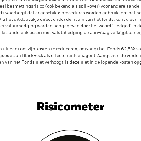
el besmettingsrisico (ook bekend als spill-over) voor andere aande
s waarborgt dat er geschikte procedures worden gebruikt om het be
a het uitklapvakje direct onder de naam van het fonds, kunt u een li
met valutahedging worden aangegeven door het woord 'Hedged' in d
n alle aandelenklassen met valutahedging op aanvraag verkrijgbaar b
en uitleent om zijn kosten te reduceren, ontvangt het Fonds 62,5%
oede aan BlackRock als effectenuitleenagent. Aangezien de verdel
en van het Fonds niet verhoogt, is deze niet in de lopende kosten 
PRIIP KID
Factsheet
Prospectus
Risicometer
nt
Kerngegevens
Managers
P