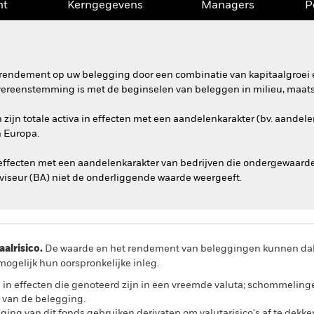
nt
Kerngegevens
Managers
P
rendement op uw belegging door een combinatie van kapitaalgroei e
overeenstemming is met de beginselen van beleggen in milieu, maat
ijn totale activa in effecten met een aandelenkarakter (bv. aandelen
n Europa.
effecten met een aandelenkarakter van bedrijven die ondergewaarde
iseur (BA) niet de onderliggende waarde weergeeft.
lrisico.
De waarde en het rendement van beleggingen kunnen dalen
ogelijk hun oorspronkelijke inleg.
l in effecten die genoteerd zijn in een vreemde valuta; schommelin
 van de belegging.
ing van dit fonds gebruiken derivaten om valutarisico's af te dekke