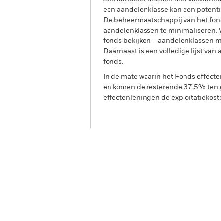
een aandelenklasse kan een potentie
De beheermaatschappij van het fond
aandelenklassen te minimaliseren. Vi
fonds bekijken – aandelenklassen 
Daarnaast is een volledige lijst va
fonds.
In de mate waarin het Fonds effect
en komen de resterende 37,5% ten g
effectenleningen de exploitatiekost
BGF European Value Fund
Overzicht
Rendeme