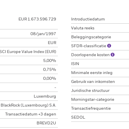
EUR 1.673.596.729
Introductiedatum
Valuta reeks
08/jan/1997
Beleggingscategorie
EUR
SFDR-classificatie
CI Europe Value Index (EUR)
Doorlopende kosten
5,00%
ISIN
0,75%
Minimale eerste inleg
0,00%
Gebruik van inkomsten
-
Juridische structuur
Luxemburg
Morningstar-categorie
BlackRock (Luxembourg) S.A.
Transactiefrequentie
Transactiedatum +3 dagen
SEDOL
BREVD2U