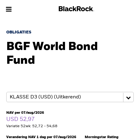
Over Ons
OBLIGATIES
BGF World Bond
Producten
Fund
Thema's
Inzichten
Beleggingsinformatie
Particulieren
NAV per 07/aug/2026
USD 52,97
Variatie 52wk: 52,72 - 54,68
Nederland
Change location
Verandering NAV 1 dag per 07/aug/2026
Morningstar Rating