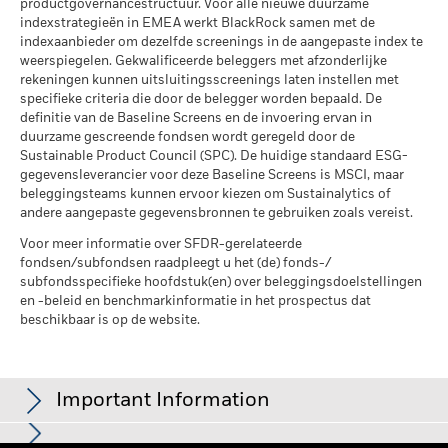
productgovernancestructuur. Voor alle nieuwe duurzame
per 30/jun/2026
Het rendement is weergegeven na aftrek van de lopende
indexstrategieën in EMEA werkt BlackRock samen met de
kosten. Instap-/uitstapvergoedingen worden niet in
indexaanbieder om dezelfde screenings in de aangepaste index te
Percentage niet-gedekt
89,22%
aanmerking genomen bij de berekening.
weerspiegelen. Gekwalificeerde beleggers met afzonderlijke
Fonds
rekeningen kunnen uitsluitingsscreenings laten instellen met
per 30/jun/2026
De getoonde cijfers hebben betrekking op de prestaties in het
specifieke criteria die door de belegger worden bepaald. De
verleden.
In het verleden behaalde resultaten vormen geen
definitie van de Baseline Screens en de invoering ervan in
De blootstellingen van BlackRock inzake betrokkenheid van
betrouwbare indicator voor toekomstige resultaten. Markten
duurzame gescreende fondsen wordt geregeld door de
het bedrijfsleven, zoals hierboven weergegeven voor
Sustainable Product Council (SPC). De huidige standaard ESG-
kunnen zich in de toekomst heel anders ontwikkelen. Het kan
Ketelkool en Oliezand, worden berekend en gerapporteerd
gegevensleverancier voor deze Baseline Screens is MSCI, maar
u helpen om te beoordelen hoe het fonds in het verleden
voor bedrijven die meer dan 5% van hun inkomsten
beleggingsteams kunnen ervoor kiezen om Sustainalytics of
werd beheerd
genereren uit ketelkool of oliezand zoals bepaald door MSCI
andere aangepaste gegevensbronnen te gebruiken zoals vereist.
De prestaties worden weergegeven op basis van de netto-
ESG Research. Voor de blootstelling van bedrijven die
inventariswaarde (NIW), waarbij de bruto-inkomsten, indien
Voor meer informatie over SFDR-gerelateerde
inkomsten genereren uit ketelkool of oliezand (met een
van toepassing, worden herbelegd. Het rendement van uw
fondsen/subfondsen raadpleegt u het (de) fonds-/
inkomstendrempel van 0%), zoals bepaald door MSCI ESG
subfondsspecifieke hoofdstuk(en) over beleggingsdoelstellingen
belegging kan stijgen of dalen als gevolg van
Research, geldt het volgende: voor ketelkool 0,00% en voor
en -beleid en benchmarkinformatie in het prospectus dat
valutaschommelingen als uw belegging wordt gedaan in een
oliezand 0,00%.
beschikbaar is op de website.
andere valuta dan die gebruikt in de berekening van de
Maatstaven inzake de betrokkenheid van het bedrijfsleven
prestaties in het verleden. Bron: Blackrock
worden berekend door BlackRock met behulp van gegevens
van MSCI ESG Research die een profiel van de specifieke
Important Information
betrokkenheid van elk bedrijf verstrekt. BlackRock maakt
gebruik van die gegevens om een overzicht te geven van alle
posities en vertaalt dit in een blootstelling van de