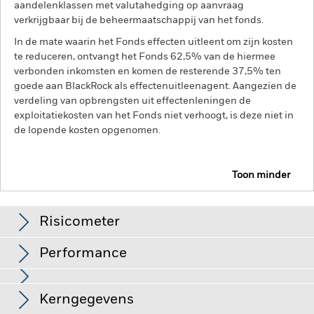
aandelenklassen met valutahedging op aanvraag
verkrijgbaar bij de beheermaatschappij van het fonds.
In de mate waarin het Fonds effecten uitleent om zijn kosten
te reduceren, ontvangt het Fonds 62,5% van de hiermee
verbonden inkomsten en komen de resterende 37,5% ten
goede aan BlackRock als effectenuitleenagent. Aangezien de
verdeling van opbrengsten uit effectenleningen de
exploitatiekosten van het Fonds niet verhoogt, is deze niet in
de lopende kosten opgenomen.
Toon minder
BGF World Bond Fund
Risicometer
Performance
Grafiek
Kerngegevens
Kredietrisico, veranderingen in rentetarieven en/of in de