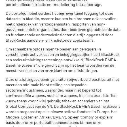
per 30/jun/2026
portefeuilleconstructie en -modellering tot rapportage.
-15
Er is geen minimaal gegarandeerd rendement
Minimum
MSCI – Kernwapens
0,00%
2016
2017
2018
2019
2020
2021
2022
2023
2024
2025
De portefeuillebeheerders hebben eventueel toegang tot deze
per 30/jun/2026
datasets in Aladdin, maar ze kunnen hun bronnen ook aanvullen
Alle documenten
Wat u kunt terugkrijgen na aftrek van kost
Stressscenario
met onderzoek van verkoopanalisten, rapporten van non-
MSCI – Vuurwapens voor
Totaalrendement (%)
0,00%
Gemiddeld rendement per jaar
gouvernementele organisaties, door bedrijven gepubliceerde data
Beperkende benchmark 1 (%)
civiel gebruik
en fundamentele onderzoeksinzichten die zijn opgesteld door
per 30/jun/2026
Wat u kunt terugkrijgen na aftrek van kost
End of interactive chart.
Ongunstig
BlackRocks aandelen- en kredietonderzoeksteams.
Gemiddeld rendement per jaar
MSCI – Tabak
0,00%
Tijdens deze periode behaalde het Fonds zijn rendement in
Om schaalbare oplossingen te bieden aan beleggers in
per 30/jun/2026
omstandigheden die niet langer van toepassing zijn.
Wat u kunt terugkrijgen na aftrek van kost
verschillende activaklassen en beleggingsstijlen heeft BlackRock
Gematigd
Gemiddeld rendement per jaar
MSCI – Overtreders van
0,00%
een reeks uitsluitingsscreenings ontwikkeld, "BlackRock EMEA
*Op 15/dec/2022 heeft het Fonds zijn naam en/of
Global Compact van de VN
Baseline Screens”, die gericht zijn op het beantwoorden van de
beleggingsdoelstelling en -beleid gewijzigd.
per 30/jun/2026
Wat u kunt terugkrijgen na aftrek van kost
meeste verzoeken van onze klanten om uitsluitingen.
Gunstig
Gemiddeld rendement per jaar
MSCI – Ketelkool
0,00%
Deze uitsluitingsscreenings sluiten bijvoorbeeld posities uit met
Het stressscenario laat zien wat u zou kunnen terugkrijgen in
per 30/jun/2026
2016
2017
2018
2019
2020
20
meer dan minimale blootstelling aan bepaalde
extreme marktomstandigheden.
sectoren/industrieën, waaronder, maar niet beperkt tot
MSCI – Oliezand
0,00%
Totaalrendement
controversiële wapens, nucleaire wapens, fossiele brandstoffen,
3,1
3,5
0,3
8,9
7,0
per 30/jun/2026
(%) USD
vuurwapens voor civiel gebruik, tabak en schenders van het
Global Compact van de VN. De BlackRock EMEA Baseline Screens
Beperkende
worden toegepast op alle nieuwe actieve fondsen in Europa, het
benchmark 1
3,9
3,0
1,8
8,2
5,6
Midden-Oosten en Afrika ("EMEA"), op een 'comply or explain'
(%) USD
Betrokkenheid van
11,72%
basis door onze portefeuillebeheersteams binnen onze
bedrijfsleven Dekking