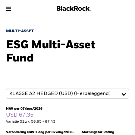
Over Ons
MULTI-ASSET
ESG Multi-Asset
Producten
Fund
Thema's
Inzichten
Beleggingsinformatie
Particulieren
NAV per 07/aug/2026
USD 67,35
Variatie 52wk: 56,65 - 67,43
Nederland
Change location
Verandering NAV 1 dag per 07/aug/2026
Morningstar Rating