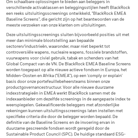
Om schaalbare oplossingen te bieden aan beleggers in
per 30/jun/2026
aanmerking genomen bij de berekening.
fondsen door Lipper
Global
Wat u kunt terugkrijgen na aftrek van kost
verschillende activaklassen en beleggingsstijlen heeft BlackRock
Gematigd
per 17/jul/2026
Gemiddeld rendement per jaar
MSCI – Overtreders van
0,00%
een reeks uitsluitingsscreenings ontwikkeld, "BlackRock EMEA
De getoonde cijfers hebben betrekking op de prestaties in het
Global Compact van de VN
Baseline Screens”, die gericht zijn op het beantwoorden van de
MSCI Gewogen Gemiddelde
64,88
verleden.
In het verleden behaalde resultaten vormen geen
per 30/jun/2026
Wat u kunt terugkrijgen na aftrek van kost
Koolstofintensiteit (ton CO2-
meeste verzoeken van onze klanten om uitsluitingen.
Gunstig
betrouwbare indicator voor toekomstige resultaten. Markten
Gemiddeld rendement per jaar
eq/$ miljoen OMZET)
MSCI – Ketelkool
0,00%
kunnen zich in de toekomst heel anders ontwikkelen. Het kan
Deze uitsluitingsscreenings sluiten bijvoorbeeld posities uit met
per 17/jul/2026
Het stressscenario laat zien wat u zou kunnen terugkrijgen in
per 30/jun/2026
u helpen om te beoordelen hoe het fonds in het verleden
meer dan minimale blootstelling aan bepaalde
extreme marktomstandigheden.
MSCI ESG % Dekking
78,11
sectoren/industrieën, waaronder, maar niet beperkt tot
werd beheerd
MSCI – Oliezand
0,00%
per 17/jul/2026
controversiële wapens, nucleaire wapens, fossiele brandstoffen,
De prestaties worden weergegeven op basis van de netto-
per 30/jun/2026
vuurwapens voor civiel gebruik, tabak en schenders van het
inventariswaarde (NIW), waarbij de bruto-inkomsten, indien
MSCI ESG-kwaliteitsscore –
93,22
Global Compact van de VN. De BlackRock EMEA Baseline Screens
Percentiel peer
van toepassing, worden herbelegd. Het rendement van uw
worden toegepast op alle nieuwe actieve fondsen in Europa, het
per 17/jul/2026
belegging kan stijgen of dalen als gevolg van
Midden-Oosten en Afrika ("EMEA"), op een 'comply or explain'
valutaschommelingen als uw belegging wordt gedaan in een
Betrokkenheid van
66,84%
Fondsen in peergroup
basis door onze portefeuillebeheersteams binnen onze
737
bedrijfsleven Dekking
andere valuta dan die gebruikt in de berekening van de
per 17/jul/2026
productgovernancestructuur. Voor alle nieuwe duurzame
per 30/jun/2026
prestaties in het verleden. Bron: Blackrock
indexstrategieën in EMEA werkt BlackRock samen met de
MSCI Gewogen Gemiddelde
56,42
indexaanbieder om dezelfde screenings in de aangepaste index te
Percentage niet-gedekt
33,15%
Koolstofintensiteit % Dekking
weerspiegelen. Gekwalificeerde beleggers met afzonderlijke
Fonds
rekeningen kunnen uitsluitingsscreenings laten instellen met
per 30/jun/2026
per 17/jul/2026
specifieke criteria die door de belegger worden bepaald. De
definitie van de Baseline Screens en de invoering ervan in
De blootstellingen van BlackRock inzake betrokkenheid van
Alle data komen van MSCI ESG Fund Ratings per
duurzame gescreende fondsen wordt geregeld door de
het bedrijfsleven, zoals hierboven weergegeven voor
17/jul/2026, op basis van posities per 31/mrt/2026. De
Sustainable Product Council (SPC). De huidige standaard ESG-
Ketelkool en Oliezand, worden berekend en gerapporteerd