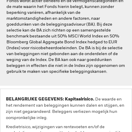
Fonds wordt actief beheerd en de vermogenscategorieën en
de mate waarin het Fonds hierin belegt, kunnen zonder
beperking variëren, afhankelijk van de
marktomstandigheden en andere factoren, naar
goeddunken van de beleggingsadviseur (BA). Bij deze
selectie kan de BA zich richten op een samengestelde
benchmark bestaande uit 50% MSCI World Index en 50%
Bloomberg Global Aggregate Bond Index hedged to EUR
(Index) voor risicobeheerdoeleinden. De BA is bij de selectie
van beleggingen niet gebonden aan de onderdelen of de
weging van de Index. De BA kan ook naar goeddunken
beleggen in effecten die niet in de Index zijn opgenomen om
gebruik te maken van specifieke beleggingskansen.
BELANGRIJKE GEGEVENS: Kapitaalrisico.
De waarde en
het rendement van beleggingen kunnen dalen en stijgen, en
zijn niet gegarandeerd. Beleggers verliezen mogelijk hun
oorspronkelijke inleg.
Kredietrisico, wijzigingen van rentevoeten en/of de