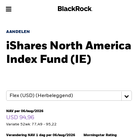
Over Ons
AANDELEN
iShares North America
Producten
Index Fund (IE)
Thema's
Inzichten
Beleggingsinformatie
Particulieren
NAV per 06/aug/2026
USD 94,96
Variatie 52wk: 77,49 - 95,22
Nederland
Change location
Verandering NAV 1 dag per 06/aug/2026
Morningstar Rating