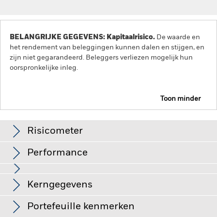
BELANGRIJKE GEGEVENS: Kapitaalrisico.
De waarde en
het rendement van beleggingen kunnen dalen en stijgen, en
zijn niet gegarandeerd. Beleggers verliezen mogelijk hun
oorspronkelijke inleg.
Toon minder
iShares North America Index Fund (IE)
Risicometer
Performance
Grafiek
Kerngegevens
De waarde van aandelen en aandelengerelateerde effecten
kan worden beïnvloed door dagelijkse schommelingen op de
aandelenmarkten. Tot de andere factoren die van invloed zijn,
Volledige grafiek bekijken
Portefeuille kenmerken
behoren politiek en economisch nieuws, bedrijfsresultaten en
Netto-activa
USD 149.805.028