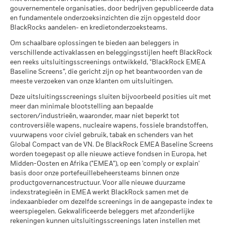
MSCI – Vuurwapens voor
0,00%
Gemiddeld rendement per jaar
Fundamental Euro Fixed Income team, and a co-manager
MSCI ESG-kwaliteitsscore (0-
7,34
verleden.
In het verleden behaalde resultaten vormen geen
gouvernementele organisaties, door bedrijven gepubliceerde data
civiel gebruik
of the BSF Fixed Income Strategies Fund.
10)
betrouwbare indicator voor toekomstige resultaten. Markten
en fundamentele onderzoeksinzichten die zijn opgesteld door
per 30/jun/2026
Wat u kunt terugkrijgen na aftrek van kost
per 17/jul/2026
Ongunstig
kunnen zich in de toekomst heel anders ontwikkelen. Het kan
Read More
BlackRocks aandelen- en kredietonderzoeksteams.
Gemiddeld rendement per jaar
MSCI – Tabak
0,00%
u helpen om te beoordelen hoe het fonds in het verleden
Wereldwijde classificatie van
Bond EUR Short Term
Om schaalbare oplossingen te bieden aan beleggers in
per 30/jun/2026
fondsen door Lipper
werd beheerd
Wat u kunt terugkrijgen na aftrek van kost
verschillende activaklassen en beleggingsstijlen heeft BlackRock
Gematigd
per 17/jul/2026
De prestaties worden weergegeven op basis van de netto-
Gemiddeld rendement per jaar
MSCI – Overtreders van
0,00%
een reeks uitsluitingsscreenings ontwikkeld, "BlackRock EMEA
Global Compact van de VN
inventariswaarde (NIW), waarbij de bruto-inkomsten, indien
Baseline Screens”, die gericht zijn op het beantwoorden van de
MSCI Gewogen Gemiddelde
103,15
per 30/jun/2026
Wat u kunt terugkrijgen na aftrek van kost
van toepassing, worden herbelegd. Het rendement van uw
Koolstofintensiteit (ton CO2-
meeste verzoeken van onze klanten om uitsluitingen.
Gunstig
Gemiddeld rendement per jaar
eq/$ miljoen OMZET)
belegging kan stijgen of dalen als gevolg van
MSCI – Ketelkool
0,00%
Deze uitsluitingsscreenings sluiten bijvoorbeeld posities uit met
per 17/jul/2026
valutaschommelingen als uw belegging wordt gedaan in een
Het stressscenario laat zien wat u zou kunnen terugkrijgen in
per 30/jun/2026
meer dan minimale blootstelling aan bepaalde
andere valuta dan die gebruikt in de berekening van de
extreme marktomstandigheden.
MSCI ESG % Dekking
84,94
sectoren/industrieën, waaronder, maar niet beperkt tot
MSCI – Oliezand
0,00%
prestaties in het verleden. Bron: Blackrock
per 17/jul/2026
controversiële wapens, nucleaire wapens, fossiele brandstoffen,
per 30/jun/2026
vuurwapens voor civiel gebruik, tabak en schenders van het
MSCI ESG-kwaliteitsscore –
56,41
Global Compact van de VN. De BlackRock EMEA Baseline Screens
Percentiel peer
worden toegepast op alle nieuwe actieve fondsen in Europa, het
per 17/jul/2026
Midden-Oosten en Afrika ("EMEA"), op een 'comply or explain'
Betrokkenheid van
44,14%
Fondsen in peergroup
basis door onze portefeuillebeheersteams binnen onze
156
bedrijfsleven Dekking
per 17/jul/2026
productgovernancestructuur. Voor alle nieuwe duurzame
per 30/jun/2026
indexstrategieën in EMEA werkt BlackRock samen met de
MSCI Gewogen Gemiddelde
60,66
indexaanbieder om dezelfde screenings in de aangepaste index te
Percentage niet-gedekt
55,83%
Koolstofintensiteit % Dekking
weerspiegelen. Gekwalificeerde beleggers met afzonderlijke
Fonds
rekeningen kunnen uitsluitingsscreenings laten instellen met
per 30/jun/2026
per 17/jul/2026