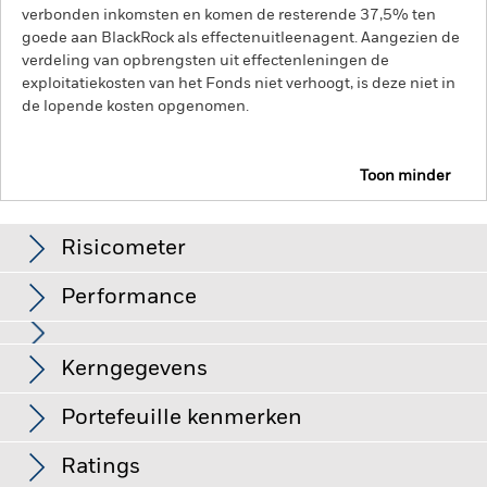
verbonden inkomsten en komen de resterende 37,5% ten
goede aan BlackRock als effectenuitleenagent. Aangezien de
verdeling van opbrengsten uit effectenleningen de
exploitatiekosten van het Fonds niet verhoogt, is deze niet in
de lopende kosten opgenomen.
Toon minder
BGF Euro Short Duration Bond Fund
Risicometer
Performance
Grafiek
Kerngegevens
Kredietrisico, veranderingen in rentetarieven en/of in de
wanbetalingsquote van emittenten hebben een aanzienlijk
invloed op de prestaties van vastrentende effecten. Potentiële
Volledige grafiek bekijken
Portefeuille kenmerken
of werkelijke verlagingen van de kredietrating kunnen het
Fondsomvang
EUR 1.988.877.053
risiconiveau verhogen.
Derivaten zijn zeer gevoelig voor
per 07/aug/2026
Rendement
veranderingen in de waarde van de activa waarop ze
Ratings
gebaseerd zijn en kunnen leiden tot grotere verliezen of
Aantal posities
508