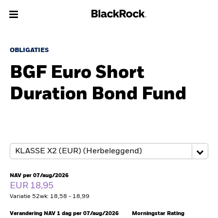
Over Ons
OBLIGATIES
BGF Euro Short
Producten
Duration Bond Fund
Thema's
Inzichten
Beleggingsinformatie
Particulieren
NAV per 07/aug/2026
EUR 18,95
Variatie 52wk: 18,58 - 18,99
Nederland
Change location
Verandering NAV 1 dag per 07/aug/2026
Morningstar Rating