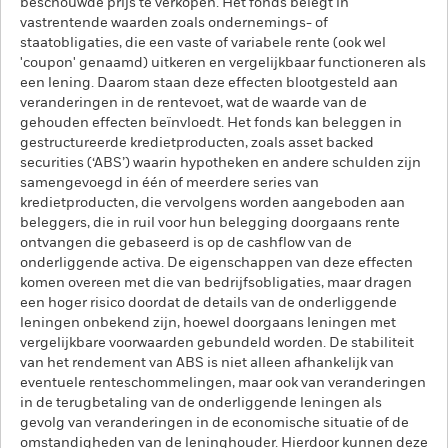
beschouwde prijs te verkopen. Het fonds belegt in
vastrentende waarden zoals ondernemings- of
staatobligaties, die een vaste of variabele rente (ook wel
'coupon' genaamd) uitkeren en vergelijkbaar functioneren als
een lening. Daarom staan deze effecten blootgesteld aan
veranderingen in de rentevoet, wat de waarde van de
gehouden effecten beïnvloedt. Het fonds kan beleggen in
gestructureerde kredietproducten, zoals asset backed
securities (‘ABS’) waarin hypotheken en andere schulden zijn
samengevoegd in één of meerdere series van
kredietproducten, die vervolgens worden aangeboden aan
beleggers, die in ruil voor hun belegging doorgaans rente
ontvangen die gebaseerd is op de cashflow van de
onderliggende activa. De eigenschappen van deze effecten
komen overeen met die van bedrijfsobligaties, maar dragen
een hoger risico doordat de details van de onderliggende
leningen onbekend zijn, hoewel doorgaans leningen met
vergelijkbare voorwaarden gebundeld worden. De stabiliteit
van het rendement van ABS is niet alleen afhankelijk van
eventuele renteschommelingen, maar ook van veranderingen
in de terugbetaling van de onderliggende leningen als
gevolg van veranderingen in de economische situatie of de
omstandigheden van de leninghouder. Hierdoor kunnen deze