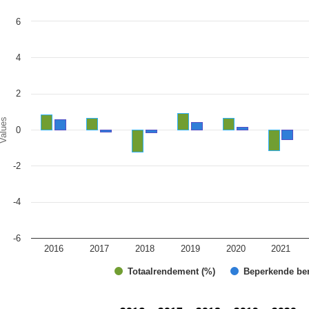
art
6
r chart with 2 data series.
e chart has 1 X axis displaying categories.
e chart has 1 Y axis displaying Values. Range: -6 to 6.
4
2
alues
0
-2
-4
-6
2016
2017
2018
2019
2020
2021
Totaalrendement (%)
Beperkende be
d of interactive chart.