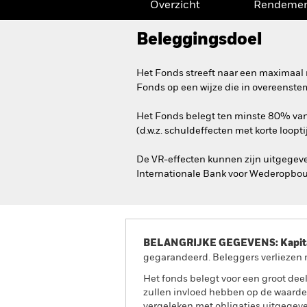
Overzicht
Rendeme
Beleggingsdoel
Het Fonds streeft naar een maximaal 
Fonds op een wijze die in overeenste
Het Fonds belegt ten minste 80% van 
(d.w.z. schuldeffecten met korte loopti
De VR-effecten kunnen zijn uitgegeve
Internationale Bank voor Wederopbouw
BELANGRIJKE GEGEVENS: Kapitaa
gegarandeerd. Beleggers verliezen m
Het fonds belegt voor een groot dee
zullen invloed hebben op de waarde
vergeleken met obligaties uitgegev