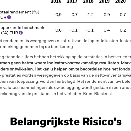
2016
2017
2018
2019
2020
otaalrendement (%)
0,9
0,7
-1,2
0,9
0,7
EUR
eperkende benchmark
0,6
-0,1
-0,1
0,4
0,2
 (%) EUR
t rendement is weergegeven na aftrek van de lopende kosten. Insta
nmerking genomen bij de berekening.
 getoonde cijfers hebben betrekking op de prestaties in het verlede
rmen geen betrouwbare indicator voor toekomstige resultaten. Mark
ders ontwikkelen. Het kan u helpen om te beoordelen hoe het fonds
 prestaties worden weergegeven op basis van de netto-inventariswa
dien van toepassing, worden herbelegd. Het rendement van uw beleg
n valutaschommelingen als uw belegging wordt gedaan in een ander
rekening van de prestaties in het verleden. Bron: Blackrock
Belangrijkste Risico's