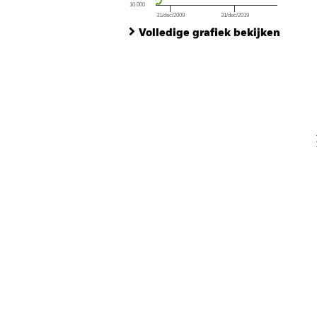
10.000
31/dec/2009
31/dec/2019
Ch
End of interactive chart.
Ba
Volledige grafiek bekijken
Th
Th
V
En