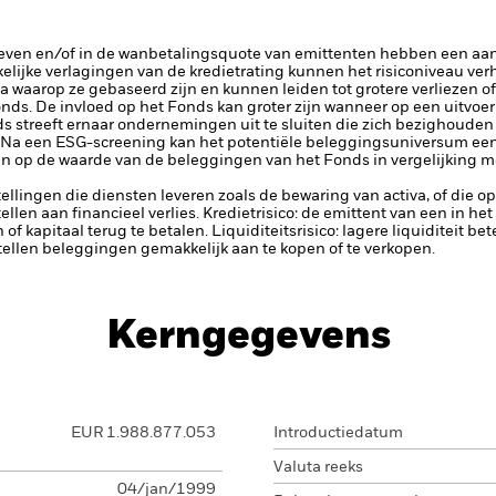
rieven en/of in de wanbetalingsquote van emittenten hebben een aanz
kelijke verlagingen van de kredietrating kunnen het risiconiveau ve
 waarop ze gebaseerd zijn en kunnen leiden tot grotere verliezen of w
ds. De invloed op het Fonds kan groter zijn wanneer op een uitvoe
s streeft ernaar ondernemingen uit te sluiten die zich bezighouden m
 Na een ESG-screening kan het potentiële beleggingsuniversum een 
n op de waarde van de beleggingen van het Fonds in vergelijking m
tellingen die diensten leveren zoals de bewaring van activa, of die o
llen aan financieel verlies.
Kredietrisico: de emittent van een in h
n of kapitaal terug te betalen.
Liquiditeitsrisico: lagere liquiditeit b
stellen beleggingen gemakkelijk aan te kopen of te verkopen.
Kerngegevens
EUR 1.988.877.053
Introductiedatum
Valuta reeks
04/jan/1999