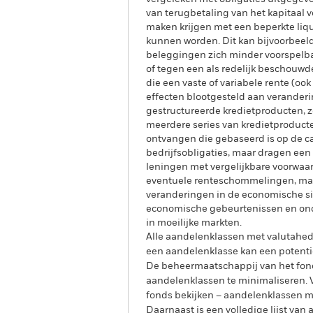
van terugbetaling van het kapitaal
maken krijgen met een beperkte liqui
kunnen worden. Dit kan bijvoorbeeld
beleggingen zich minder voorspelbaar
of tegen een als redelijk beschouwd
die een vaste of variabele rente (o
effecten blootgesteld aan veranderi
gestructureerde kredietproducten, z
meerdere series van kredietproduct
ontvangen die gebaseerd is op de c
bedrijfsobligaties, maar dragen een
leningen met vergelijkbare voorwaar
eventuele renteschommelingen, maar
veranderingen in de economische si
economische gebeurtenissen en onde
in moeilijke markten.
Alle aandelenklassen met valutahedg
een aandelenklasse kan een potentie
De beheermaatschappij van het fond
aandelenklassen te minimaliseren. Vi
fonds bekijken – aandelenklassen 
Daarnaast is een volledige lijst va