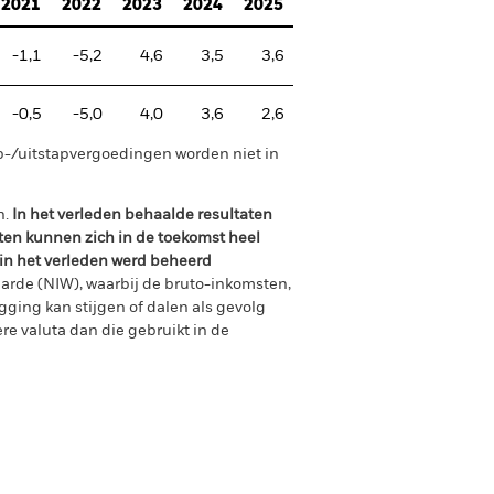
2021
2022
2023
2024
2025
-1,1
-5,2
4,6
3,5
3,6
-0,5
-5,0
4,0
3,6
2,6
p-/uitstapvergoedingen worden niet in
n.
In het verleden behaalde resultaten
ten kunnen zich in de toekomst heel
 in het verleden werd beheerd
arde (NIW), waarbij de bruto-inkomsten,
ging kan stijgen of dalen als gevolg
e valuta dan die gebruikt in de