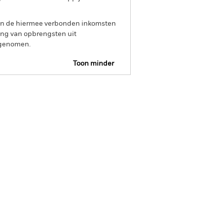
 van de hiermee verbonden inkomsten
ing van opbrengsten uit
opgenomen.
Toon minder
SFDR Web Disclosure
osities
Documenten