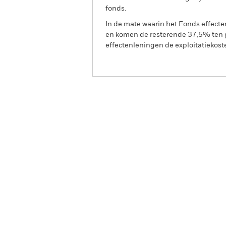
fonds.
In de mate waarin het Fonds effect
en komen de resterende 37,5% ten g
effectenleningen de exploitatiekost
BGF Euro Short Duration 
Fund
Overzicht
Rendeme