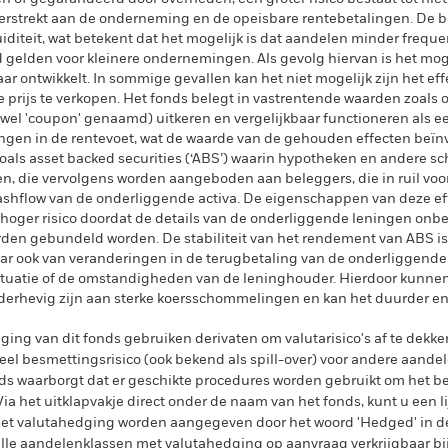
 verstrekt aan de onderneming en de opeisbare rentebetalingen. De 
diteit, wat betekent dat het mogelijk is dat aandelen minder frequen
 gelden voor kleinere ondernemingen. Als gevolg hiervan is het mog
 ontwikkelt. In sommige gevallen kan het niet mogelijk zijn het eff
e prijs te verkopen. Het fonds belegt in vastrentende waarden zoals 
ok wel 'coupon' genaamd) uitkeren en vergelijkbaar functioneren als 
ngen in de rentevoet, wat de waarde van de gehouden effecten beïn
oals asset backed securities (‘ABS’) waarin hypotheken en andere s
en, die vervolgens worden aangeboden aan beleggers, die in ruil vo
ashflow van de onderliggende activa. De eigenschappen van deze e
 hoger risico doordat de details van de onderliggende leningen onb
den gebundeld worden. De stabiliteit van het rendement van ABS is 
 ook van veranderingen in de terugbetaling van de onderliggende 
tuatie of de omstandigheden van de leninghouder. Hierdoor kunnen 
rhevig zijn aan sterke koersschommelingen en kan het duurder en/o
ing van dit fonds gebruiken derivaten om valutarisico's af te dekke
el besmettingsrisico (ook bekend als spill-over) voor andere aande
s waarborgt dat er geschikte procedures worden gebruikt om het be
a het uitklapvakje direct onder de naam van het fonds, kunt u een li
met valutahedging worden aangegeven door het woord 'Hedged' in d
n alle aandelenklassen met valutahedging op aanvraag verkrijgbaar b