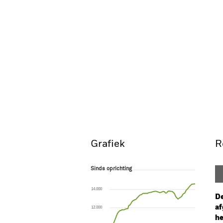
Grafiek
R
Sinds oprichting
Sinds oprichting
Line chart with 76 data points.
The chart has 1 X axis displaying Time. Ran
14.000
The chart has 1 Y axis displaying values. Range
De
af
12.000
he