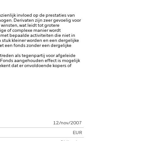
ienlijk invloed op de prestaties van
rhogen.
Derivaten zijn zeer gevoelig voor
insten, wat leidt tot grotere
rige of complexe manier wordt
et bepaalde activiteiten die niet in
stuk kleiner worden en een dergelijke
et een fonds zonder een dergelijke
ptreden als tegenpartij voor afgeleide
et Fonds aangehouden effect is mogelijk
etekent dat er onvoldoende kopers of
12/nov/2007
EUR