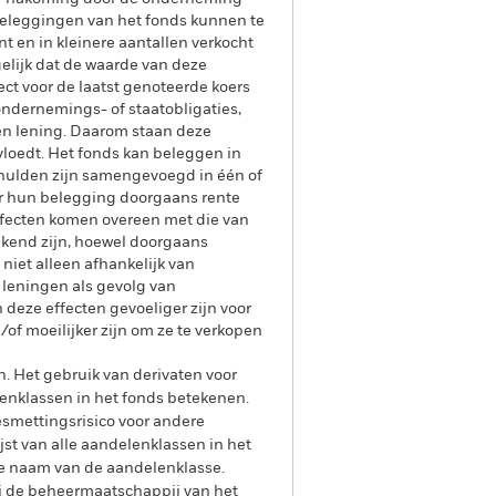
beleggingen van het fonds kunnen te
t en in kleinere aantallen verkocht
elijk dat de waarde van deze
ect voor de laatst genoteerde koers
ondernemings- of staatobligaties,
een lening. Daarom staan deze
vloedt. Het fonds kan beleggen in
chulden zijn samengevoegd in één of
or hun belegging doorgaans rente
ffecten komen overeen met die van
ekend zijn, hoewel doorgaans
niet alleen afhankelijk van
leningen als gevolg van
deze effecten gevoeliger zijn voor
f moeilijker zijn om ze te verkopen
n. Het gebruik van derivaten voor
lenklassen in het fonds betekenen.
smettingsrisico voor andere
jst van alle aandelenklassen in het
e naam van de aandelenklasse.
ij de beheermaatschappij van het