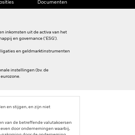
osities
Documenten
n inkomsten uit de activa van het
appij en governance ('ESG').
obligaties en geldmarktinstrumenten
ale instellingen (bv. de
 eurozone.
 en stijgen, en zijn niet
gen van de betreffende valutakoersen
egeven door ondernemingen waarbij,
iet-nakoming door de onderneming