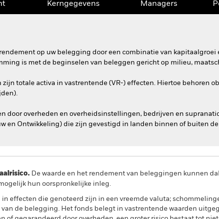
nt
Kerngegevens
Managers
P
rendement op uw belegging door een combinatie van kapitaalgroei e
mming is met de beginselen van beleggen gericht op milieu, maatsch
zijn totale activa in vastrentende (VR-) effecten. Hiertoe behoren 
jden).
n door overheden en overheidsinstellingen, bedrijven en supranation
 en Ontwikkeling) die zijn gevestigd in landen binnen of buiten de
lrisico.
De waarde en het rendement van beleggingen kunnen dalen
ogelijk hun oorspronkelijke inleg.
l in effecten die genoteerd zijn in een vreemde valuta; schommelin
 van de belegging. Het fonds belegt in vastrentende waarden uitg
en of gegarandeerd door overheden, een groter risico bestaat tot n