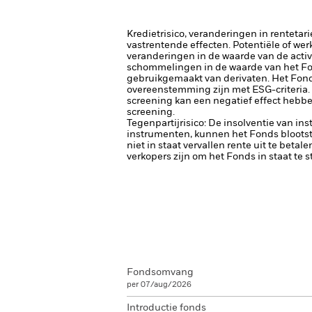
Kredietrisico, veranderingen in renteta
vastrentende effecten. Potentiële of wer
veranderingen in de waarde van de activa
schommelingen in de waarde van het Fon
gebruikgemaakt van derivaten.
Het Fond
overeenstemming zijn met ESG-criteria.
screening kan een negatief effect hebbe
screening.
Tegenpartijrisico: De insolventie van ins
instrumenten, kunnen het Fonds blootste
niet in staat vervallen rente uit te betale
verkopers zijn om het Fonds in staat te 
Fondsomvang
per 07/aug/2026
Introductie fonds