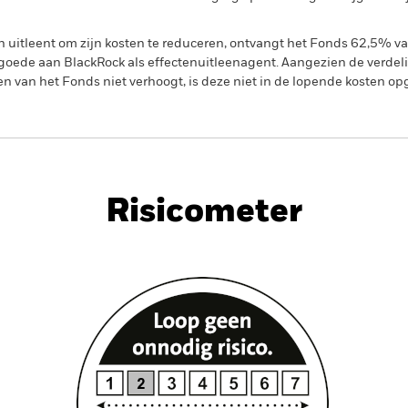
en uitleent om zijn kosten te reduceren, ontvangt het Fonds 62,5%
oede aan BlackRock als effectenuitleenagent. Aangezien de verdel
en van het Fonds niet verhoogt, is deze niet in de lopende kosten 
PRIIP KID
Factsheet
Prospectus
Bond
Download
Risicometer
nt
Kerngegevens
Managers
P