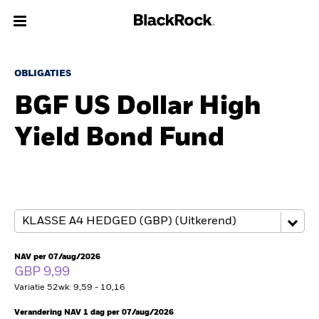
Over Ons
OBLIGATIES
BGF US Dollar High
Producten
Yield Bond Fund
Thema's
Inzichten
Beleggingsinformatie
Particulieren
NAV per 07/aug/2026
GBP 9,99
Variatie 52wk: 9,59 - 10,16
Nederland
Change location
Verandering NAV 1 dag per 07/aug/2026