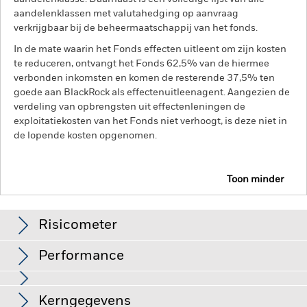
aandelenklassen met valutahedging op aanvraag
verkrijgbaar bij de beheermaatschappij van het fonds.
In de mate waarin het Fonds effecten uitleent om zijn kosten
te reduceren, ontvangt het Fonds 62,5% van de hiermee
verbonden inkomsten en komen de resterende 37,5% ten
goede aan BlackRock als effectenuitleenagent. Aangezien de
verdeling van opbrengsten uit effectenleningen de
exploitatiekosten van het Fonds niet verhoogt, is deze niet in
de lopende kosten opgenomen.
Toon minder
BGF US Dollar High Yield Bond Fund
Risicometer
Performance
Grafiek
Kerngegevens
Vastrentende effecten met een rating lager dan