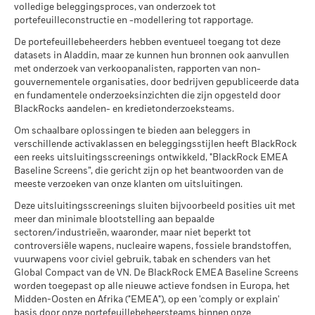
wapens
(nl)
Scenario's
volledige beleggingsproces, van onderzoek tot
per 30/jun/2026
portefeuilleconstructie en -modellering tot rapportage.
-20
Er is geen minimaal gegarandeerd rendement
Minimum
MSCI – Kernwapens
0,00%
2016
2017
2018
2019
2020
2021
2022
2023
2024
2025
De portefeuillebeheerders hebben eventueel toegang tot deze
per 30/jun/2026
datasets in Aladdin, maar ze kunnen hun bronnen ook aanvullen
Alle documenten
Wat u kunt terugkrijgen na aftrek van kost
Stressscenario
met onderzoek van verkoopanalisten, rapporten van non-
MSCI – Vuurwapens voor
Totaalrendement (%)
0,00%
Gemiddeld rendement per jaar
gouvernementele organisaties, door bedrijven gepubliceerde data
Beperkende benchmark 1 (%)
civiel gebruik
en fundamentele onderzoeksinzichten die zijn opgesteld door
per 30/jun/2026
Wat u kunt terugkrijgen na aftrek van kost
End of interactive chart.
Ongunstig
BlackRocks aandelen- en kredietonderzoeksteams.
Gemiddeld rendement per jaar
MSCI – Tabak
0,00%
Tijdens deze periode behaalde het Fonds zijn rendement in
Om schaalbare oplossingen te bieden aan beleggers in
per 30/jun/2026
omstandigheden die niet langer van toepassing zijn.
Wat u kunt terugkrijgen na aftrek van kost
verschillende activaklassen en beleggingsstijlen heeft BlackRock
Gematigd
Gemiddeld rendement per jaar
MSCI – Overtreders van
0,00%
een reeks uitsluitingsscreenings ontwikkeld, "BlackRock EMEA
*Op 30/aug/2022 heeft het Fonds zijn naam en/of
Global Compact van de VN
Baseline Screens”, die gericht zijn op het beantwoorden van de
beleggingsdoelstelling en -beleid gewijzigd.
per 30/jun/2026
Wat u kunt terugkrijgen na aftrek van kost
meeste verzoeken van onze klanten om uitsluitingen.
Gunstig
Gemiddeld rendement per jaar
MSCI – Ketelkool
0,00%
Deze uitsluitingsscreenings sluiten bijvoorbeeld posities uit met
Het stressscenario laat zien wat u zou kunnen terugkrijgen in
per 30/jun/2026
2016
2017
2018
2019
2020
20
meer dan minimale blootstelling aan bepaalde
extreme marktomstandigheden.
sectoren/industrieën, waaronder, maar niet beperkt tot
MSCI – Oliezand
0,00%
Totaalrendement
controversiële wapens, nucleaire wapens, fossiele brandstoffen,
12,8
5,6
-5,2
12,1
3,6
per 30/jun/2026
(%) GBP
vuurwapens voor civiel gebruik, tabak en schenders van het
Global Compact van de VN. De BlackRock EMEA Baseline Screens
Beperkende
worden toegepast op alle nieuwe actieve fondsen in Europa, het
benchmark 1
17,1
7,5
-2,1
14,3
7,0
Midden-Oosten en Afrika ("EMEA"), op een 'comply or explain'
(%) USD
Betrokkenheid van
41,48%
basis door onze portefeuillebeheersteams binnen onze