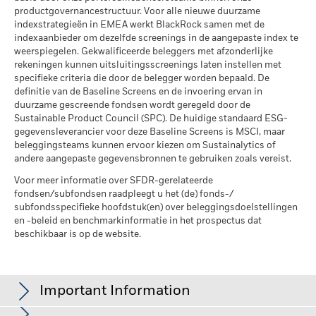
bedrijfsleven Dekking
productgovernancestructuur. Voor alle nieuwe duurzame
per 30/jun/2026
Het rendement is weergegeven na aftrek van de lopende
indexstrategieën in EMEA werkt BlackRock samen met de
kosten. Instap-/uitstapvergoedingen worden niet in
indexaanbieder om dezelfde screenings in de aangepaste index te
Percentage niet-gedekt
58,81%
aanmerking genomen bij de berekening.
weerspiegelen. Gekwalificeerde beleggers met afzonderlijke
Fonds
rekeningen kunnen uitsluitingsscreenings laten instellen met
per 30/jun/2026
De getoonde cijfers hebben betrekking op de prestaties in het
specifieke criteria die door de belegger worden bepaald. De
verleden.
In het verleden behaalde resultaten vormen geen
definitie van de Baseline Screens en de invoering ervan in
De blootstellingen van BlackRock inzake betrokkenheid van
betrouwbare indicator voor toekomstige resultaten. Markten
duurzame gescreende fondsen wordt geregeld door de
het bedrijfsleven, zoals hierboven weergegeven voor
Sustainable Product Council (SPC). De huidige standaard ESG-
kunnen zich in de toekomst heel anders ontwikkelen. Het kan
Ketelkool en Oliezand, worden berekend en gerapporteerd
gegevensleverancier voor deze Baseline Screens is MSCI, maar
u helpen om te beoordelen hoe het fonds in het verleden
voor bedrijven die meer dan 5% van hun inkomsten
beleggingsteams kunnen ervoor kiezen om Sustainalytics of
werd beheerd
genereren uit ketelkool of oliezand zoals bepaald door MSCI
andere aangepaste gegevensbronnen te gebruiken zoals vereist.
De prestaties worden weergegeven op basis van de netto-
ESG Research. Voor de blootstelling van bedrijven die
inventariswaarde (NIW), waarbij de bruto-inkomsten, indien
Voor meer informatie over SFDR-gerelateerde
inkomsten genereren uit ketelkool of oliezand (met een
van toepassing, worden herbelegd. Het rendement van uw
fondsen/subfondsen raadpleegt u het (de) fonds-/
inkomstendrempel van 0%), zoals bepaald door MSCI ESG
subfondsspecifieke hoofdstuk(en) over beleggingsdoelstellingen
belegging kan stijgen of dalen als gevolg van
Research, geldt het volgende: voor ketelkool 0,00% en voor
en -beleid en benchmarkinformatie in het prospectus dat
valutaschommelingen als uw belegging wordt gedaan in een
oliezand 0,00%.
beschikbaar is op de website.
andere valuta dan die gebruikt in de berekening van de
Maatstaven inzake de betrokkenheid van het bedrijfsleven
prestaties in het verleden. Bron: Blackrock
worden berekend door BlackRock met behulp van gegevens
van MSCI ESG Research die een profiel van de specifieke
Important Information
betrokkenheid van elk bedrijf verstrekt. BlackRock maakt
gebruik van die gegevens om een overzicht te geven van alle