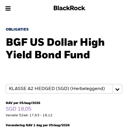
Over Ons
OBLIGATIES
BGF US Dollar High
Producten
Yield Bond Fund
Thema's
Inzichten
Beleggingsinformatie
Particulieren
NAV per 05/aug/2026
SGD 18,05
Variatie 52wk: 17,63 - 18,12
Nederland
Change location
Verandering NAV 1 dag per 05/aug/2026