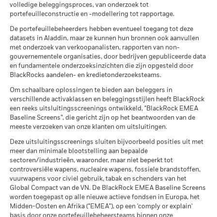
wapens
Totaalrendement
(English)
Scenario's
13,4
6,4
-4,3
13,5
4,8
volledige beleggingsproces, van onderzoek tot
(%) SGD
per 30/jun/2026
portefeuilleconstructie en -modellering tot rapportage.
Er is geen minimaal gegarandeerd rendement
Minimum
MSCI – Kernwapens
0,00%
Beperkende
De portefeuillebeheerders hebben eventueel toegang tot deze
per 30/jun/2026
benchmark 1
17,1
7,5
-2,1
14,3
7,0
datasets in Aladdin, maar ze kunnen hun bronnen ook aanvullen
Alle documenten
Wat u kunt terugkrijgen na aftrek van kost
(%) USD
Stressscenario
met onderzoek van verkoopanalisten, rapporten van non-
MSCI – Vuurwapens voor
0,00%
Gemiddeld rendement per jaar
gouvernementele organisaties, door bedrijven gepubliceerde data
civiel gebruik
Het rendement is weergegeven na aftrek van de lopende
en fundamentele onderzoeksinzichten die zijn opgesteld door
per 30/jun/2026
Wat u kunt terugkrijgen na aftrek van kost
Ongunstig
kosten. Instap-/uitstapvergoedingen worden niet in
BlackRocks aandelen- en kredietonderzoeksteams.
Gemiddeld rendement per jaar
MSCI – Tabak
0,00%
aanmerking genomen bij de berekening.
Om schaalbare oplossingen te bieden aan beleggers in
per 30/jun/2026
Wat u kunt terugkrijgen na aftrek van kost
verschillende activaklassen en beleggingsstijlen heeft BlackRock
De getoonde cijfers hebben betrekking op de prestaties in het
Gematigd
Gemiddeld rendement per jaar
MSCI – Overtreders van
0,00%
een reeks uitsluitingsscreenings ontwikkeld, "BlackRock EMEA
verleden.
In het verleden behaalde resultaten vormen geen
Global Compact van de VN
Baseline Screens”, die gericht zijn op het beantwoorden van de
betrouwbare indicator voor toekomstige resultaten. Markten
per 30/jun/2026
Wat u kunt terugkrijgen na aftrek van kost
meeste verzoeken van onze klanten om uitsluitingen.
Gunstig
kunnen zich in de toekomst heel anders ontwikkelen. Het kan
Gemiddeld rendement per jaar
MSCI – Ketelkool
0,00%
u helpen om te beoordelen hoe het fonds in het verleden
Deze uitsluitingsscreenings sluiten bijvoorbeeld posities uit met
Het stressscenario laat zien wat u zou kunnen terugkrijgen in
per 30/jun/2026
werd beheerd
meer dan minimale blootstelling aan bepaalde
extreme marktomstandigheden.
sectoren/industrieën, waaronder, maar niet beperkt tot
De prestaties worden weergegeven op basis van de netto-
MSCI – Oliezand
0,00%
controversiële wapens, nucleaire wapens, fossiele brandstoffen,
inventariswaarde (NIW), waarbij de bruto-inkomsten, indien
per 30/jun/2026
vuurwapens voor civiel gebruik, tabak en schenders van het
van toepassing, worden herbelegd. Het rendement van uw
Global Compact van de VN. De BlackRock EMEA Baseline Screens
belegging kan stijgen of dalen als gevolg van
worden toegepast op alle nieuwe actieve fondsen in Europa, het
valutaschommelingen als uw belegging wordt gedaan in een
Midden-Oosten en Afrika ("EMEA"), op een 'comply or explain'
andere valuta dan die gebruikt in de berekening van de
Betrokkenheid van
41,48%
basis door onze portefeuillebeheersteams binnen onze