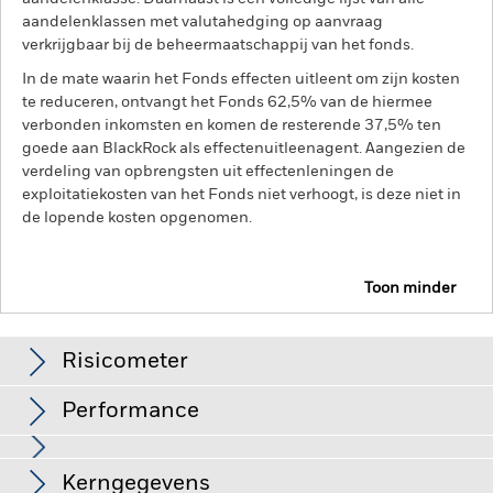
aandelenklassen met valutahedging op aanvraag
verkrijgbaar bij de beheermaatschappij van het fonds.
In de mate waarin het Fonds effecten uitleent om zijn kosten
te reduceren, ontvangt het Fonds 62,5% van de hiermee
verbonden inkomsten en komen de resterende 37,5% ten
goede aan BlackRock als effectenuitleenagent. Aangezien de
verdeling van opbrengsten uit effectenleningen de
exploitatiekosten van het Fonds niet verhoogt, is deze niet in
de lopende kosten opgenomen.
Toon minder
BGF US Dollar High Yield Bond Fund
Risicometer
Performance
Grafiek
Kerngegevens
Vastrentende effecten met een rating lager dan