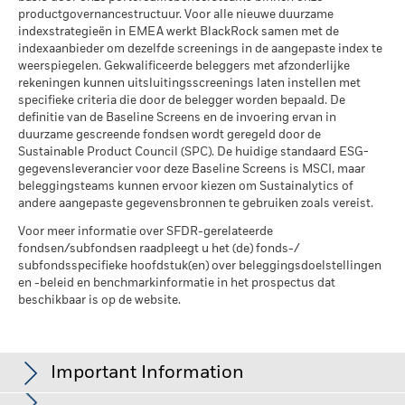
bedrijfsleven Dekking
prestaties in het verleden. Bron: Blackrock
productgovernancestructuur. Voor alle nieuwe duurzame
per 30/jun/2026
indexstrategieën in EMEA werkt BlackRock samen met de
indexaanbieder om dezelfde screenings in de aangepaste index te
Percentage niet-gedekt
58,81%
weerspiegelen. Gekwalificeerde beleggers met afzonderlijke
Fonds
rekeningen kunnen uitsluitingsscreenings laten instellen met
per 30/jun/2026
specifieke criteria die door de belegger worden bepaald. De
definitie van de Baseline Screens en de invoering ervan in
De blootstellingen van BlackRock inzake betrokkenheid van
duurzame gescreende fondsen wordt geregeld door de
het bedrijfsleven, zoals hierboven weergegeven voor
Sustainable Product Council (SPC). De huidige standaard ESG-
Ketelkool en Oliezand, worden berekend en gerapporteerd
gegevensleverancier voor deze Baseline Screens is MSCI, maar
voor bedrijven die meer dan 5% van hun inkomsten
beleggingsteams kunnen ervoor kiezen om Sustainalytics of
genereren uit ketelkool of oliezand zoals bepaald door MSCI
andere aangepaste gegevensbronnen te gebruiken zoals vereist.
ESG Research. Voor de blootstelling van bedrijven die
Voor meer informatie over SFDR-gerelateerde
inkomsten genereren uit ketelkool of oliezand (met een
fondsen/subfondsen raadpleegt u het (de) fonds-/
inkomstendrempel van 0%), zoals bepaald door MSCI ESG
subfondsspecifieke hoofdstuk(en) over beleggingsdoelstellingen
Research, geldt het volgende: voor ketelkool 0,00% en voor
en -beleid en benchmarkinformatie in het prospectus dat
oliezand 0,00%.
beschikbaar is op de website.
Maatstaven inzake de betrokkenheid van het bedrijfsleven
worden berekend door BlackRock met behulp van gegevens
van MSCI ESG Research die een profiel van de specifieke
Important Information
betrokkenheid van elk bedrijf verstrekt. BlackRock maakt
gebruik van die gegevens om een overzicht te geven van alle