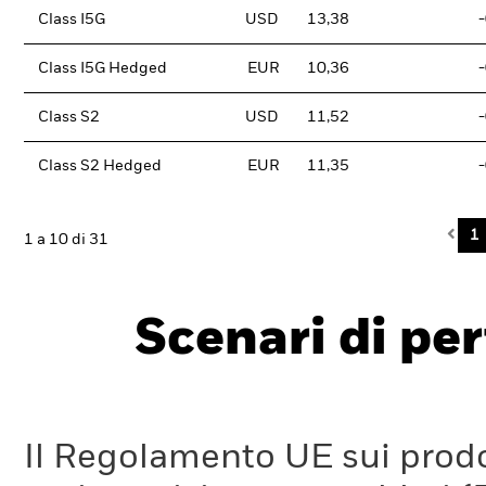
Class I5G
USD
13,38
Class I5G Hedged
EUR
10,36
Class S2
USD
11,52
Class S2 Hedged
EUR
11,35
Pre
1
1 a 10 di 31
Scenari di pe
Il Regolamento UE sui prodot