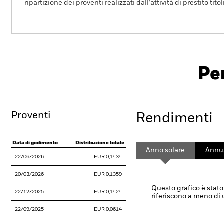
ripartizione dei proventi realizzati dall’attività di prestito tito
BGF Systematic Global Equity High Income Fu
Pe
Overview
Rendimento
Sc
Proventi
Rendimenti
Data di godimento
Distribuzione totale
Anno solare
Annua
22/06/2026
EUR 0,1434
20/03/2026
EUR 0,1359
Questo grafico è stato 
22/12/2025
EUR 0,1424
riferiscono a meno di
22/09/2025
EUR 0,0614