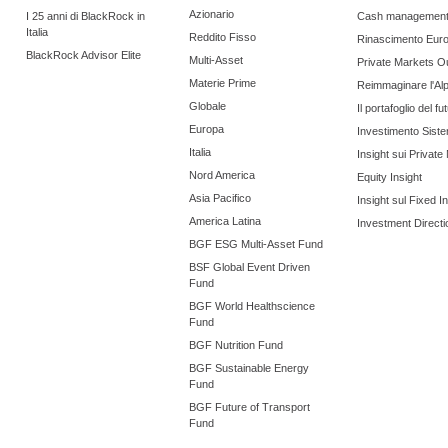
Azionario
I 25 anni di BlackRock in
Cash managemen
Italia
Reddito Fisso
Rinascimento Eur
BlackRock Advisor Elite
Multi-Asset
Private Markets O
Materie Prime
Reimmaginare l'Al
Globale
Il portafoglio del fu
Europa
Investimento Siste
Italia
Insight sui Private
Nord America
Equity Insight
Asia Pacifico
Insight sul Fixed 
America Latina
Investment Directi
BGF ESG Multi-Asset Fund
BSF Global Event Driven
Fund
BGF World Healthscience
Fund
BGF Nutrition Fund
BGF Sustainable Energy
Fund
BGF Future of Transport
Fund