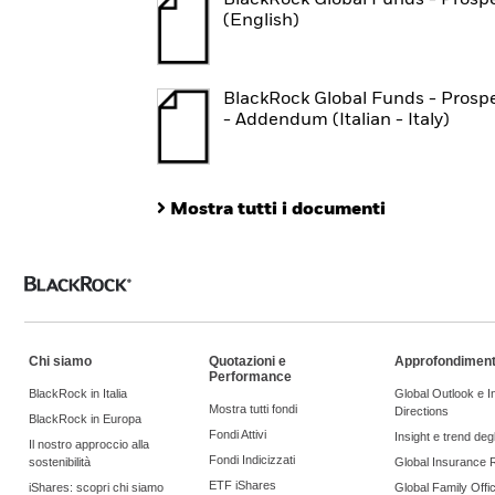
BlackRock Global Funds - Prosp
(English)
BlackRock Global Funds - Prosp
- Addendum (Italian - Italy)
Mostra tutti i documenti
Chi siamo
Quotazioni e
Approfondiment
Performance
BlackRock in Italia
Global Outlook e 
Mostra tutti fondi
Directions
BlackRock in Europa
Fondi Attivi
Insight e trend degli
Il nostro approccio alla
Fondi Indicizzati
sostenibilità
Global Insurance 
ETF iShares
iShares: scopri chi siamo
Global Family Offi