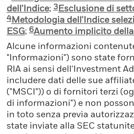
3
dell'Indice
;
Esclusione di setto
4
Metodologia dell'Indice selez
6
ESG
;
Aumento implicito dell
Alcune informazioni contenut
"Informazioni") sono state fo
RIA ai sensi dell'Investment A
includere dati delle sue affiliat
("MSCI")) o di fornitori terzi 
di informazioni") e non possono
in toto senza previa autorizza
state inviate alla SEC statunite