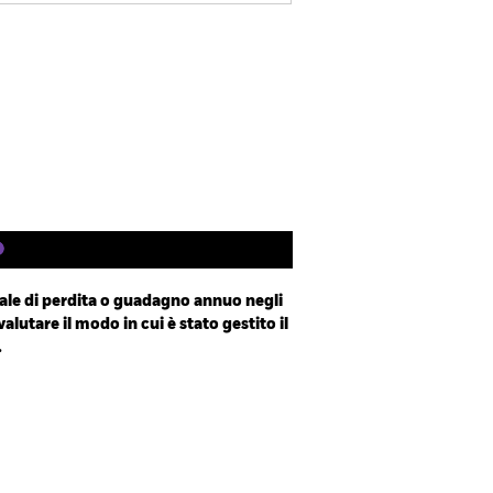
Factsheet
Prospetto
Scarica
Letteratura
le di perdita o guadagno annuo negli
valutare il modo in cui è stato gestito il
.