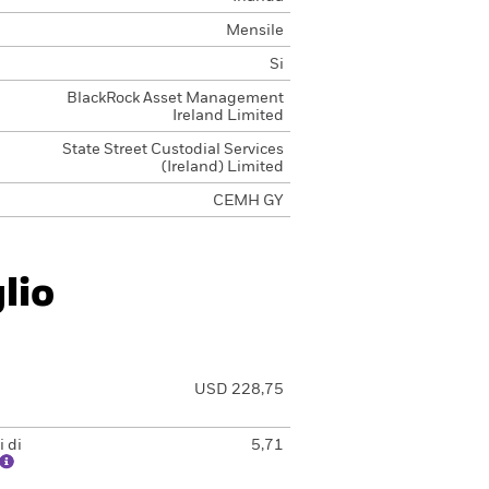
Mensile
Si
BlackRock Asset Management
Ireland Limited
State Street Custodial Services
(Ireland) Limited
CEMH GY
lio
USD 228,75
 di
5,71