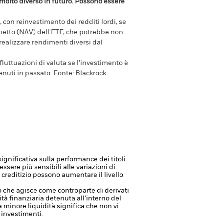
olto diverso in futuro. Possono essere
 con reinvestimento dei redditi lordi, se
e netto (NAV) dell'ETF, che potrebbe non
 realizzare rendimenti diversi dal
luttuazioni di valuta se l'investimento è
enuti in passato.
Fonte:
Blackrock.
significativa sulla performance dei titoli
ssere più sensibili alle variazioni di
ng creditizio possono aumentare il livello
à o che agisce come controparte di derivati
vità finanziaria detenuta all'interno del
a minore liquidità significa che non vi
 investimenti.