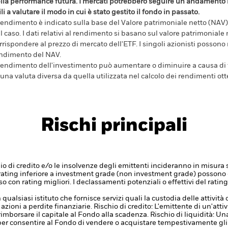
lla performance futura. I mercati potrebbero seguire un andamento m
ili a valutare il modo in cui è stato gestito il fondo in passato.
 rendimento è indicato sulla base del Valore patrimoniale netto (NAV),
l caso. I dati relativi al rendimento si basano sul valore patrimonial
rrispondere al prezzo di mercato dell'ETF. I singoli azionisti possono
ndimento del NAV.
 rendimento dell'investimento può aumentare o diminuire a causa di f
 una valuta diversa da quella utilizzata nel calcolo dei rendimenti ott
Rischi principali
chio di credito e/o le insolvenze degli emittenti incideranno in misura 
con rating inferiore a investment grade (non investment grade) possono e
fisso con rating migliori. I declassamenti potenziali o effettivi del rati
 qualsiasi istituto che fornisce servizi quali la custodia delle attivit
 azioni a perdite finanziarie.
Rischio di credito: L'emittente di un'atti
imborsare il capitale al Fondo alla scadenza.
Rischio di liquidità: Un
per consentire al Fondo di vendere o acquistare tempestivamente gli