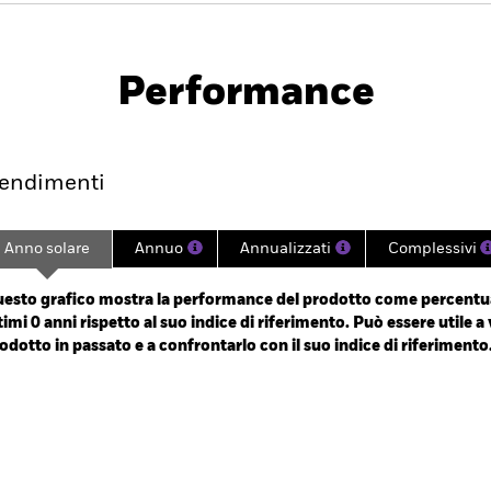
PRIIP KID
eld Corp Bond UCITS ETF
Performance
endimento
Scheda
Holdings
endimenti
Anno solare
Annuo
Annualizzati
Complessivi
ge: 2025-07-25 00:00:00 to 2026-08-05 00:00:00.
 -3 to 6.
esto grafico mostra la performance del prodotto come percentua
timi 0 anni rispetto al suo indice di riferimento. Può essere utile a 
odotto in passato e a confrontarlo con il suo indice di riferimento
art
r chart with 2 data series.
e chart has 1 X axis displaying categories.
e chart has 1 Y axis displaying Values. Range: -0.5 to 0.5.