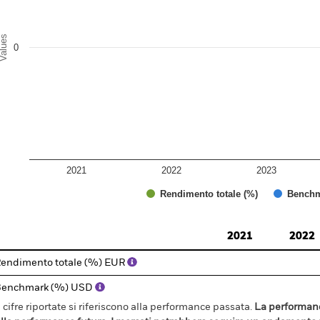
alues
0
agamento
6
6
5
2021
2022
2023
Rendimento totale (%)
Benchm
d of interactive chart.
2021
2022
endimento totale (%) EUR
Benchmark (%) USD
 cifre riportate si riferiscono alla performance passata.
La performanc