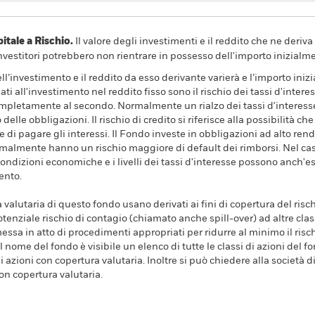
ale a Rischio.
Il valore degli investimenti e il reddito che ne deri
investitori potrebbero non rientrare in possesso dell'importo inizialme
dell’investimento e il reddito da esso derivante varierà e l’importo ini
ati all'investimento nel reddito fisso sono il rischio dei tassi d'intere
 completamente al secondo. Normalmente un rialzo dei tassi d'intere
elle obbligazioni. Il rischio di credito si riferisce alla possibilità c
e e di pagare gli interessi. Il Fondo investe in obbligazioni ad alto r
almente hanno un rischio maggiore di default dei rimborsi. Nel caso 
condizioni economiche e i livelli dei tassi d'interesse possono anch'es
ento.
a valutaria di questo fondo usano derivati ai fini di copertura del risch
tenziale rischio di contagio (chiamato anche spill-over) ad altre clas
essa in atto di procedimenti appropriati per ridurre al minimo il rischi
l nome del fondo è visibile un elenco di tutte le classi di azioni del fo
 azioni con copertura valutaria. Inoltre si può chiedere alla società 
con copertura valutaria.