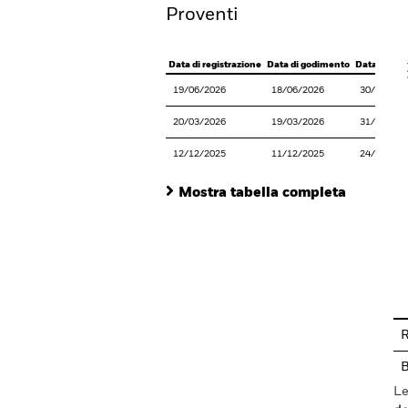
Proventi
V
Data di registrazione
Data di godimento
Data del p
19/06/2026
18/06/2026
30/06/202
20/03/2026
19/03/2026
31/03/202
12/12/2025
11/12/2025
24/12/202
Mostra tabella completa
En
R
Le