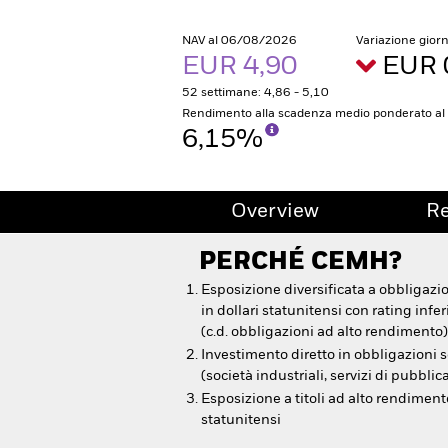
NAV al 06/08/2026
Variazione gior
EUR 4,90
EUR 
52 settimane: 4,86 - 5,10
Rendimento alla scadenza medio ponderato a
6,15%
Overview
R
PERCHÉ
CEMH
?
Esposizione diversificata a obbligaz
in dollari statunitensi con rating infe
(c.d. obbligazioni ad alto rendimento)
Investimento diretto in obbligazioni so
(società industriali, servizi di pubblica
Esposizione a titoli ad alto rendiment
statunitensi