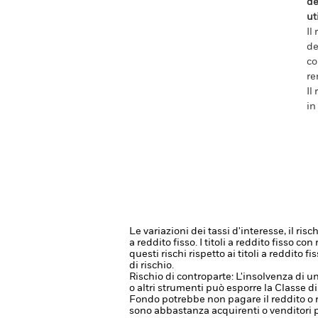
de
ut
Il
de
co
re
Il
in
Le variazioni dei tassi d'interesse, il ris
a reddito fisso. I titoli a reddito fisso 
questi rischi rispetto ai titoli a reddito 
di rischio.
Rischio di controparte: L'insolvenza di un
o altri strumenti può esporre la Classe di
Fondo potrebbe non pagare il reddito o r
sono abbastanza acquirenti o venditori 