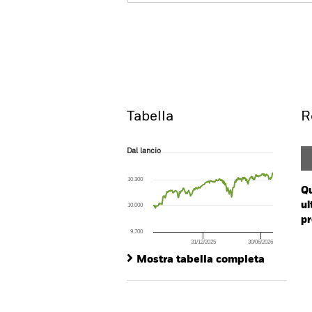
iShares $ Short Duration High Yi
Overview
R
Tabella
R
Dal lancio
Dal lancio
Line chart with 261 data points.
The chart has 1 X axis displaying Time. Ran
10.300
The chart has 1 Y axis displaying values. Range:
Qu
ul
10.000
pr
9.700
31/12/2025
30/06/2026
Ch
End of interactive chart.
Ba
Mostra tabella completa
Th
Th