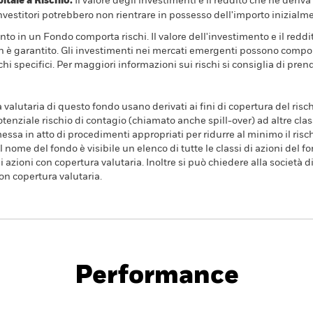
ale a Rischio.
Il valore degli investimenti e il reddito che ne deri
investitori potrebbero non rientrare in possesso dell'importo inizialme
nto in un Fondo comporta rischi. Il valore dell'investimento e il redd
n è garantito. Gli investimenti nei mercati emergenti possono comporta
hi specifici. Per maggiori informazioni sui rischi si consiglia di pren
a valutaria di questo fondo usano derivati ai fini di copertura del risch
tenziale rischio di contagio (chiamato anche spill-over) ad altre clas
essa in atto di procedimenti appropriati per ridurre al minimo il rischi
l nome del fondo è visibile un elenco di tutte le classi di azioni del fo
 azioni con copertura valutaria. Inoltre si può chiedere alla società 
con copertura valutaria.
PRIIP KID
p Buffer UCITS ETF
ATTIVO
Performance
endimento
Scheda
Holdings