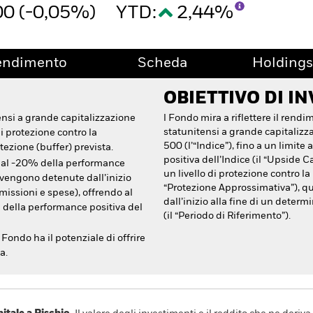
00 (-0,05%)
YTD:
2,44%
endimento
Scheda
Holdings
OBIETTIVO DI I
ensi a grande capitalizzazione
l Fondo mira a riflettere il rendi
statunitensi a grande capitalizz
di protezione contro la
500 (l’“Indice”), fino a un limit
ezione (buffer) prevista.
positiva dell’Indice (il “Upside 
o al -20% della performance
un livello di protezione contro l
 vengono detenute dall’inizio
“Protezione Approssimativa”), q
mmissioni e spese), offrendo al
dall’inizio alla fine di un determ
e della performance positiva del
(il “Periodo di Riferimento”).
 Fondo ha il potenziale di offrire
a.