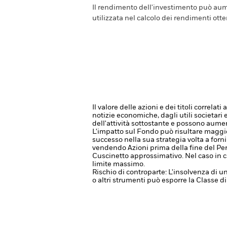
Il rendimento dell'investimento può aume
utilizzata nel calcolo dei rendimenti otte
Il valore delle azioni e dei titoli correla
notizie economiche, dagli utili societari 
dell'attività sottostante e possono aume
L'impatto sul Fondo può risultare maggi
successo nella sua strategia volta a forni
vendendo Azioni prima della fine del Peri
Cuscinetto approssimativo. Nel caso in cu
limite massimo.
Rischio di controparte: L'insolvenza di un
o altri strumenti può esporre la Classe di