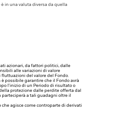
 è in una valuta diversa da quella
i azionari, da fattori politici, dalle
sibili alle variazioni di valore
 fluttuazioni del valore del Fondo.
 è possibile garantire che il Fondo avrà
o l'inizio di un Periodo di risultato o
ella protezione dalle perdite offerta dal
parteciperà a tali guadagni oltre il
à o che agisce come controparte di derivati