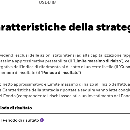
USDB IM
ratteristiche della strate
ividendi esclusi delle azioni statunitensi ad alta capitalizzazione ra
assima approssimativa prestabilita (il "
Limite massimo di rialzo
"), c
va dell'Indice di riferimento al di sotto di un certo livello (il "
Cusc
eriodo di risultato (il "
Periodo di risultato
").
uscinetto approssimativo e Limite massimo di rialzo all'inizio dell'attu
Le Caratteristiche della strategia riportate a seguire vanno lette con
l Fondo (comprendente i rischi associati a un investimento nel Fond
riodo di risultato
l Periodo di risultato