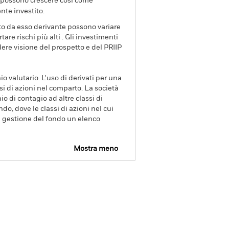
va possono crescere così come
nte investito.
ito da esso derivante possono variare
re rischi più alti . Gli investimenti
dere visione del prospetto e del PRIIP
io valutario. L'uso di derivati per una
si di azioni nel comparto. La società
o di contagio ad altre classi di
ndo, dove le classi di azioni nel cui
di gestione del fondo un elenco
Mostra meno
Factsheet
Prospetto
Scarica
Letteratura