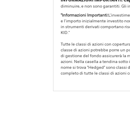
INFORMAZIONI IMPORTANTI: Capit
diminuire, e non sono garantiti. Gli 
"Informazioni Importanti:
L’investime
e l'importo inizialmente investito no
in strumenti derivati comportano risc
KID."
Tutte le classi di azioni con copertur
classe di azioni potrebbe porre un po
di gestione del fondo assicurerà la m
azioni. Nella casella a tendina sotto i
nome si trova "Hedged" sono classi di
completo di tutte le classi di azioni 
iShares US Large Cap Dee
Overview
R