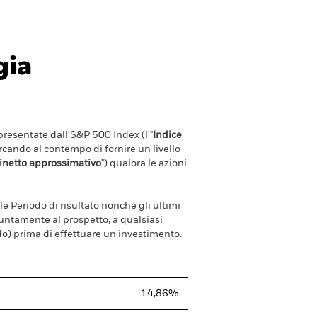
gia
ppresentate dall'S&P 500 Index (l'"
Indice
ercando al contempo di fornire un livello
inetto approssimativo
") qualora le azioni
ale Periodo di risultato nonché gli ultimi
giuntamente al prospetto, a qualsiasi
o) prima di effettuare un investimento.
14,86%