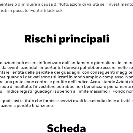
ntare o diminuire a causa di fluttuazioni di valuta se l'investimento
nuti in passato.
Fonte:
Blackrock.
Rischi principali
ti ad azioni può essere influenzato dall'andamento giornaliero dei mercat
e da eventi aziendali importanti.
I derivati potrebbero essere molto sen
ntare l'entità delle perdite e dei guadagni, con conseguenti maggiori
ore quando i derivati sono utilizzati in modo ampio o complesso.
Non
re una protezione contro le perdite dell'Indice. Acquistando Azioni dop
odo di risultato, l'investitore potrebbe non beneficiare pienamente d
i l'Indice registri guadagni superiori al limite massimo, il Fondo non 
 qualsiasi istituto che fornisce servizi quali la custodia delle attivit
 azioni a perdite finanziarie.
Scheda