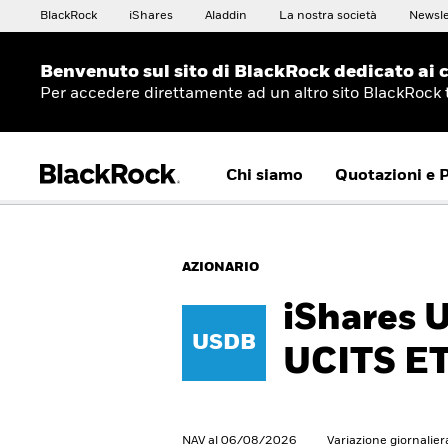
BlackRock
iShares
Aladdin
La nostra società
Newsle
Benvenuto sul sito di BlackRock dedicato ai c
Per accedere direttamente ad un altro sito BlackRock
Chi siamo
Quotazioni e 
AZIONARIO
iShares 
USDB
UCITS E
NAV al 06/08/2026
Variazione giornalie