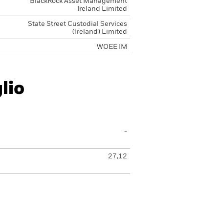
BlackRock Asset Management
Ireland Limited
State Street Custodial Services
(Ireland) Limited
WOEE IM
lio
-
27,12