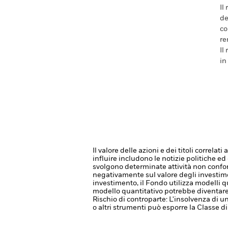
Il
de
co
re
Il
in
Il valore delle azioni e dei titoli correl
influire includono le notizie politiche ed
svolgono determinate attività non conform
negativamente sul valore degli investime
investimento, il Fondo utilizza modelli 
modello quantitativo potrebbe diventare
Rischio di controparte: L'insolvenza di un
o altri strumenti può esporre la Classe di