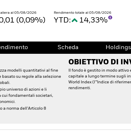
naliera al 05/08/2026
Rendimento totale al 05/08/2026
0,01 (0,09%)
YTD:
14,33%
endimento
Scheda
Holdings
OBIETTIVO DI I
izza modelli quantitativi al fine
Il fondo è gestito in modo attivo 
capitale a lungo termine sugli i
e basato su regole alla selezione
World Index (l'"Indice di riferim
lobali.
rendimenti.
io universo di azioni e li
ra cui fondamentali societari,
onomici.
o a norma dell'Articolo 8