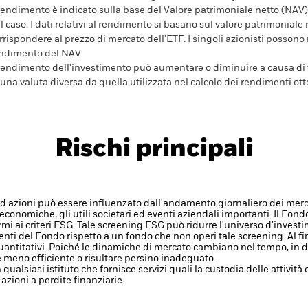
 rendimento è indicato sulla base del Valore patrimoniale netto (NAV),
l caso. I dati relativi al rendimento si basano sul valore patrimonial
rrispondere al prezzo di mercato dell'ETF. I singoli azionisti possono
ndimento del NAV.
 rendimento dell'investimento può aumentare o diminuire a causa di f
 una valuta diversa da quella utilizzata nel calcolo dei rendimenti ott
Rischi principali
ati ad azioni può essere influenzato dall'andamento giornaliero dei merc
 economiche, gli utili societari ed eventi aziendali importanti.
Il Fond
i ai criteri ESG. Tale screening ESG può ridurre l'universo d'investi
nti del Fondo rispetto a un fondo che non operi tale screening.
Al f
quantitativi. Poiché le dinamiche di mercato cambiano nel tempo, in
 meno efficiente o risultare persino inadeguato.
 qualsiasi istituto che fornisce servizi quali la custodia delle attivit
 azioni a perdite finanziarie.