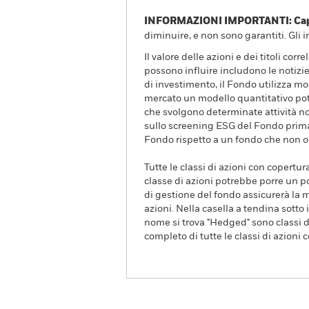
INFORMAZIONI IMPORTANTI: Capit
diminuire, e non sono garantiti. Gli 
Il valore delle azioni e dei titoli co
possono influire includono le notizie
di investimento, il Fondo utilizza m
mercato un modello quantitativo potr
che svolgono determinate attività non
sullo screening ESG del Fondo prima 
Fondo rispetto a un fondo che non op
Tutte le classi di azioni con copertur
classe di azioni potrebbe porre un po
di gestione del fondo assicurerà la m
azioni. Nella casella a tendina sotto i
nome si trova "Hedged" sono classi di
completo di tutte le classi di azioni 
iShares World Equity Enhanc