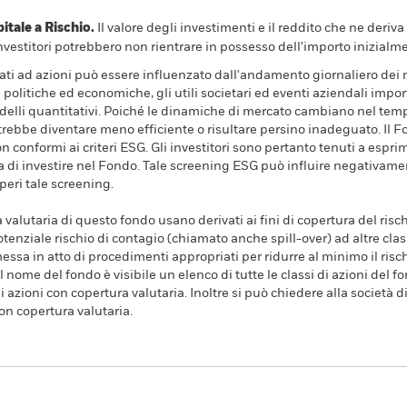
ale a Rischio.
Il valore degli investimenti e il reddito che ne deri
investitori potrebbero non rientrare in possesso dell'importo inizialme
rrelati ad azioni può essere influenzato dall'andamento giornaliero dei m
 politiche ed economiche, gli utili societari ed eventi aziendali impor
odelli quantitativi. Poiché le dinamiche di mercato cambiano nel tem
ebbe diventare meno efficiente o risultare persino inadeguato. Il F
 conformi ai criteri ESG. Gli investitori sono pertanto tenuti a espr
di investire nel Fondo. Tale screening ESG può influire negativamen
eri tale screening.
a valutaria di questo fondo usano derivati ai fini di copertura del risch
tenziale rischio di contagio (chiamato anche spill-over) ad altre clas
essa in atto di procedimenti appropriati per ridurre al minimo il rischi
l nome del fondo è visibile un elenco di tutte le classi di azioni del fo
 azioni con copertura valutaria. Inoltre si può chiedere alla società 
con copertura valutaria.
PRIIP KID
Factsheet
P
ed Active UCITS