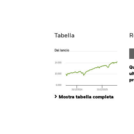
ETF
ATTIVO
Overview
R
Tabella
R
Dal lancio
Dal lancio
Line chart with 107 data points.
The chart has 1 X axis displaying Time. Ran
14.000
The chart has 1 Y axis displaying values. Range
Qu
ul
10.000
pr
6.000
31/12/2024
31/12/2025
Ch
End of interactive chart.
Ba
Mostra tabella completa
Th
Th