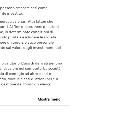
va possono crescere così come
nte investito.
ercati azionari. Altri fattori che
tanti. Al fine di assumere decisioni
po, in determinate condizioni di
ondo punta a escludere le società
imere un giudizio etico personale
te sul valore degli investimenti del
io valutario. L'uso di derivati per una
si di azioni nel comparto. La società
o di contagio ad altre classi di
ndo, dove le classi di azioni nel cui
di gestione del fondo un elenco
Mostra meno
rospetto
SFDR Web Disclosure