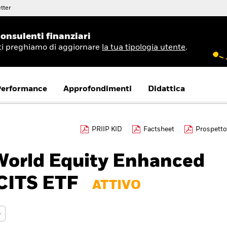
tter
onsulenti finanziari
 ti preghiamo di aggiornare
la tua tipologia utente
.
Performance
Approfondimenti
Didattica
PRIIP KID
Factsheet
Prospetto
World Equity Enhanced
CITS ETF
ATTIVO