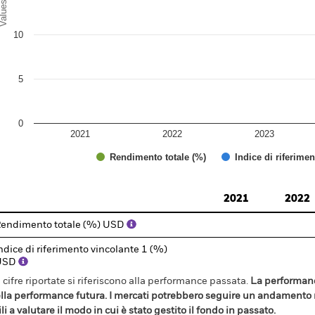
alues
10
5
0
2021
2022
2023
Rendimento totale (%)
Indice di riferime
d of interactive chart.
2021
2022
endimento totale (%) USD
ndice di riferimento vincolante 1 (%)
USD
 cifre riportate si riferiscono alla performance passata.
La performanc
lla performance futura. I mercati potrebbero seguire un andamento m
ili a valutare il modo in cui è stato gestito il fondo in passato.