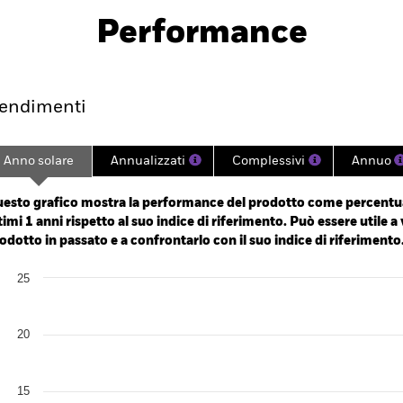
Scarica
Performance
endimento
Scheda
Holdings
endimenti
Anno solare
Annualizzati
Complessivi
Annuo
ge: 2024-07-22 00:00:00 to 2026-08-05 00:00:00.
: -40 to 80.
esto grafico mostra la performance del prodotto come percentua
timi 1 anni rispetto al suo indice di riferimento. Può essere utile a 
odotto in passato e a confrontarlo con il suo indice di riferimento
art
25
r chart with 2 data series.
e chart has 1 X axis displaying categories.
e chart has 1 Y axis displaying Values. Range: 0 to 25.
20
15