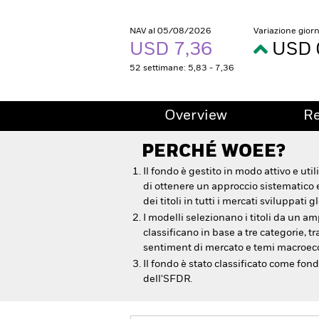
NAV al 05/08/2026
Variazione gior
USD 7,36
USD 
52 settimane: 5,83 - 7,36
Overview
R
PERCHÉ
WOEE
?
Il fondo è gestito in modo attivo e util
di ottenere un approccio sistematico 
dei titoli in tutti i mercati sviluppati g
I modelli selezionano i titoli da un amp
classificano in base a tre categorie, t
sentiment di mercato e temi macroec
Il fondo è stato classificato come fond
dell'SFDR.