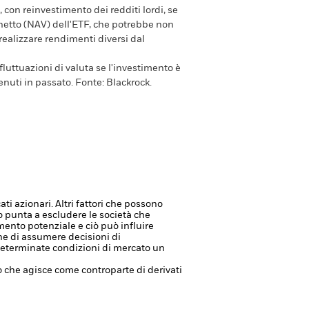
 con reinvestimento dei redditi lordi, se
e netto (NAV) dell'ETF, che potrebbe non
 realizzare rendimenti diversi dal
luttuazioni di valuta se l'investimento è
enuti in passato.
Fonte:
Blackrock.
ati azionari. Altri fattori che possono
o punta a escludere le società che
mento potenziale e ciò può influire
ine di assumere decisioni di
 determinate condizioni di mercato un
à o che agisce come controparte di derivati