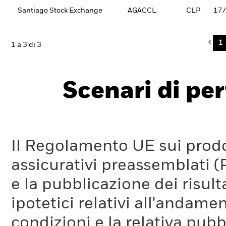
Santiago Stock Exchange
AGACCL
CLP
17
Pre
1
1 a 3 di 3
Scenari di pe
Il Regolamento UE sui prodot
assicurativi preassemblati (
e la pubblicazione dei risul
ipotetici relativi all'andam
condizioni e la relativa pub