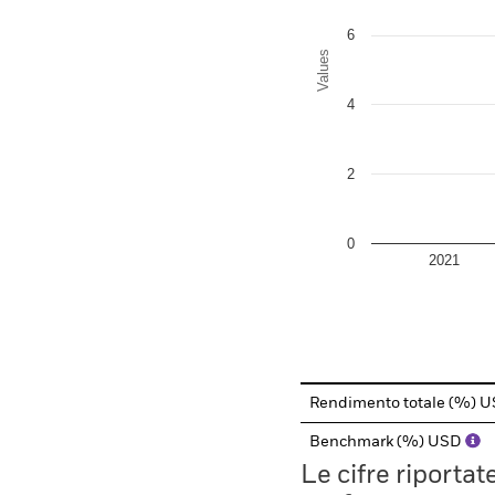
6
Values
4
2
0
2021
End of interactive chart.
Rendimento totale (%) 
Benchmark (%) USD
Le cifre riporta