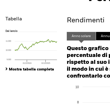
Tabella
Rendimenti
Dal lancio
Dal lancio
Line chart with 118 data points.
Anno solare
Annu
The chart has 1 X axis displaying Time. Range: 2024-05-06 00:00:00 to
11.000
The chart has 1 Y axis displaying values. Range: -10 to 20.
Questo grafico
10.000
percentuale di 
9.000
rispetto al suo 
31/12/2024
31/12/2025
End of interactive chart.
il modo in cui è
Mostra tabella completa
confrontarlo con
Chart
10
Bar chart with 2 data series
The chart has 1 X axis disp
The chart has 1 Y axis disp
8