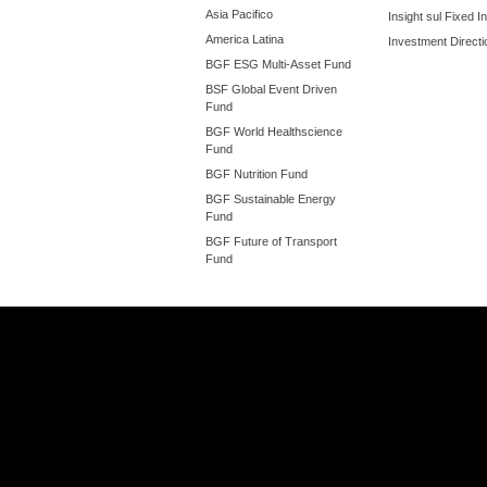
Asia Pacifico
Insight sul Fixed 
America Latina
Investment Directi
BGF ESG Multi-Asset Fund
BSF Global Event Driven
Fund
BGF World Healthscience
Fund
BGF Nutrition Fund
BGF Sustainable Energy
Fund
BGF Future of Transport
Fund