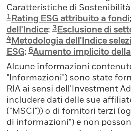
Caratteristiche di Sostenibilit
1
Rating ESG attribuito a fondi
3
dell'Indice
;
Esclusione di setto
4
Metodologia dell'Indice selez
6
ESG
;
Aumento implicito dell
Alcune informazioni contenut
"Informazioni") sono state fo
RIA ai sensi dell'Investment A
includere dati delle sue affiliat
("MSCI")) o di fornitori terzi 
di informazioni") e non possono