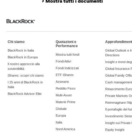
Mostra tutti i documenti
Chi siamo
Quotazioni e
Approfondiment
Performance
BlackRock in Italia
Global Outlook e 
Mostra tutti fondi
Directions
BlackRock in Europa
Fondi Attivi
Insight e trend degli
Il nostro approccio alla
Fondi Indicizzati
sostenibilità
Global Insurance 
ETF iShares
iShares: scopri chi siamo
Global Family Offi
Azionario
I 25 anni di BlackRock in
Cash managemen
Italia
Reddito Fisso
Rinascimento Eur
BlackRock Advisor Elite
Multi-Asset
Private Markets O
Materie Prime
Reimmaginare l'Al
Globale
Il portafoglio del fu
Europa
Investimento Siste
Italia
Insight sui Private
Nord America
Equity Insight