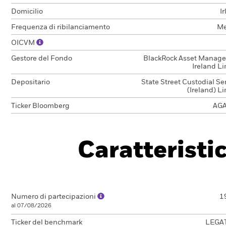
Domicilio
I
Frequenza di ribilanciamento
Me
OICVM
Gestore del Fondo
BlackRock Asset Manag
Ireland L
Depositario
State Street Custodial Se
(Ireland) L
Ticker Bloomberg
AGA
Caratteristi
Numero di partecipazioni
1
al 07/08/2026
Ticker del benchmark
LEGA