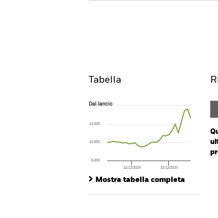
Emerging Markets Ex-Chi
Overview
Rendi
Tabella
R
Dal lancio
Dal lancio
Line chart with 28 data points.
The chart has 1 X axis displaying Time. Ran
14.000
The chart has 1 Y axis displaying values. Range
Qu
ul
10.000
pr
6.000
31/12/2024
31/12/2025
Ch
End of interactive chart.
Ba
Mostra tabella completa
Th
Th