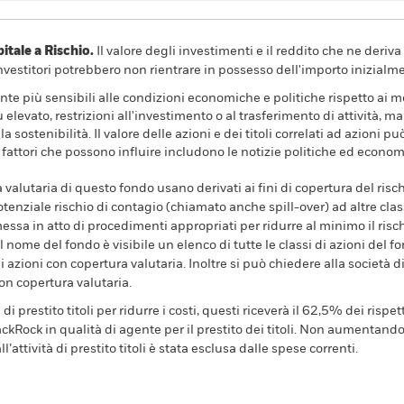
ale a Rischio.
Il valore degli investimenti e il reddito che ne deri
investitori potrebbero non rientrare in possesso dell'importo inizialme
 più sensibili alle condizioni economiche e politiche rispetto ai merc
ù elevato, restrizioni all'investimento o al trasferimento di attività, m
a sostenibilità. Il valore delle azioni e dei titoli correlati ad azioni
i fattori che possono influire includono le notizie politiche ed economic
a valutaria di questo fondo usano derivati ai fini di copertura del risch
tenziale rischio di contagio (chiamato anche spill-over) ad altre clas
essa in atto di procedimenti appropriati per ridurre al minimo il rischi
l nome del fondo è visibile un elenco di tutte le classi di azioni del fo
 azioni con copertura valutaria. Inoltre si può chiedere alla società 
con copertura valutaria.
prestito titoli per ridurre i costi, questi riceverà il 62,5% dei rispett
kRock in qualità di agente per il prestito dei titoli. Non aumentando 
l’attività di prestito titoli è stata esclusa dalle spese correnti.