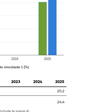
2024
2025
nto vincolante 1 (%)
2023
2024
2025
20,2
24,4
include le spese di