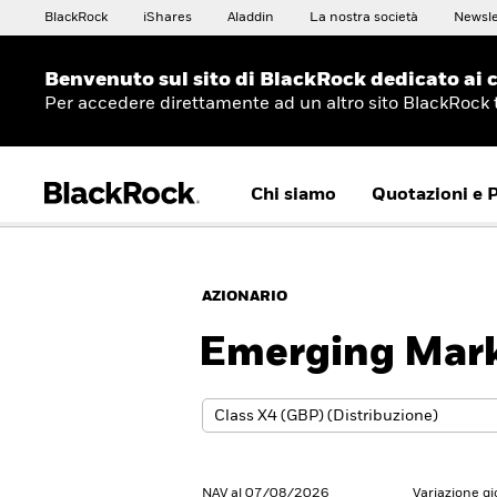
BlackRock
iShares
Aladdin
La nostra società
Newsle
Benvenuto sul sito di BlackRock dedicato ai c
Per accedere direttamente ad un altro sito BlackRock
Chi siamo
Quotazioni e 
AZIONARIO
Emerging Mark
NAV al 07/08/2026
Variazione g