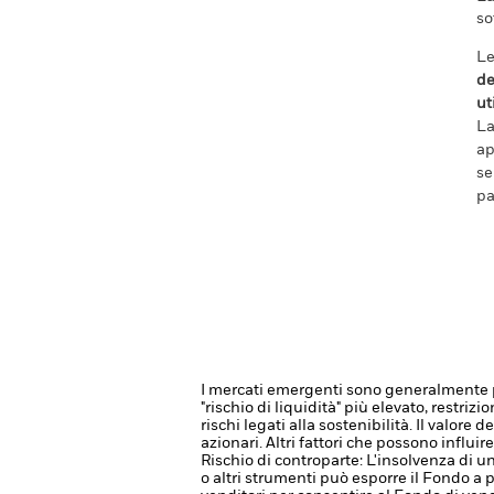
so
Le
de
ut
La
ap
se
pa
I mercati emergenti sono generalmente più
"rischio di liquidità" più elevato, restri
rischi legati alla sostenibilità.
Il valore d
azionari. Altri fattori che possono influi
Rischio di controparte: L'insolvenza di un
o altri strumenti può esporre il Fondo a p