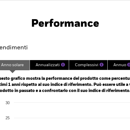
PRIIP KID
na Fund
Performance
mento
Scheda
Gestori
Hold
endimenti
Anno solare
Annualizzati
Complessivi
Annuo
ge: 2024-04-30 00:00:00 to 2026-07-31 00:00:00.
: -40 to 80.
esto grafico mostra la performance del prodotto come percentua
timi 1 anni rispetto al suo indice di riferimento. Può essere utile a 
odotto in passato e a confrontarlo con il suo indice di riferimento
art
30
r chart with 2 data series.
e chart has 1 X axis displaying categories.
e chart has 1 Y axis displaying Values. Range: 0 to 30.
25