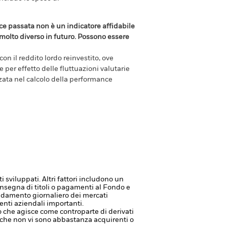
e passata non è un indicatore affidabile
olto diverso in futuro. Possono essere
n il reddito lordo reinvestito, ove
per effetto delle fluttuazioni valutarie
zzata nel calcolo della performance
sviluppati. Altri fattori includono un
 consegna di titoli o pagamenti al Fondo e
l'andamento giornaliero dei mercati
venti aziendali importanti.
à o che agisce come controparte di derivati
ca che non vi sono abbastanza acquirenti o