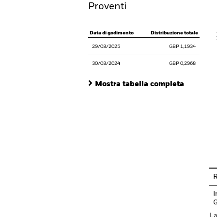
Proventi
V
Data di godimento
Distribuzione totale
29/08/2025
GBP 1,1934
30/08/2024
GBP 0,2968
Mostra tabella completa
En
R
I
La