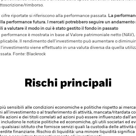
ttoscrizione/rimborso.
 cifre riportate si riferiscono alla performance passata.
La performanc
lla performance futura. I mercati potrebbero seguire un andamento m
ili a valutare il modo in cui è stato gestito il fondo in passato
 performance è mostrata in base al Valore patrimoniale netto (NAV), co
plicabile. Il rendimento dell'investimento può aumentare o diminuire 
 l'investimento viene effettuato in una valuta diversa da quella utili
ssata. Fonte: Blackrock
Rischi principali
 sensibili alle condizioni economiche e politiche rispetto ai mercati 
zioni all'investimento o al trasferimento di attività, mancata/ritardata
elle azioni e dei titoli correlati ad azioni può essere influenzato dal
re includono le notizie politiche ed economiche, gli utili societari ed e
 qualsiasi istituto che fornisce servizi quali la custodia delle attivit
erdite finanziarie.
Rischio di liquidità: una minore liquidità signifi