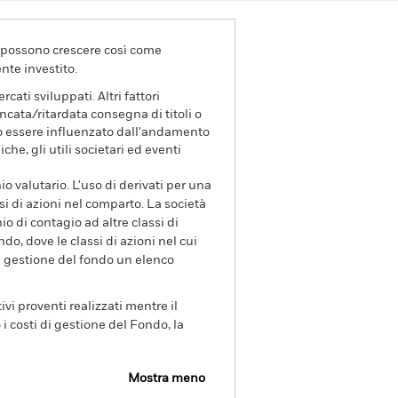
va possono crescere così come
nte investito.
ati sviluppati. Altri fattori
ancata/ritardata consegna di titoli o
 può essere influenzato dall'andamento
he, gli utili societari ed eventi
io valutario. L'uso di derivati per una
si di azioni nel comparto. La società
o di contagio ad altre classi di
ndo, dove le classi di azioni nel cui
di gestione del fondo un elenco
ivi proventi realizzati mentre il
i costi di gestione del Fondo, la
Mostra meno