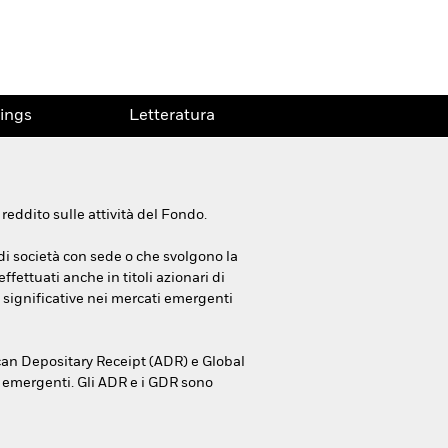
ings
Letteratura
eddito sulle attività del Fondo.
 di società con sede o che svolgono la
fettuati anche in titoli azionari di
à significative nei mercati emergenti
ican Depositary Receipt (ADR) e Global
i emergenti. Gli ADR e i GDR sono