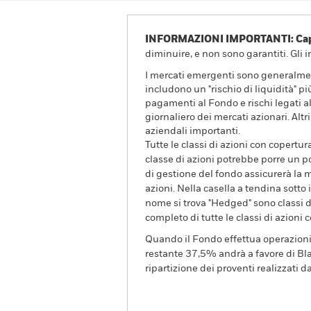
INFORMAZIONI IMPORTANTI: Capit
diminuire, e non sono garantiti. Gli 
I mercati emergenti sono generalmente
includono un "rischio di liquidità" pi
pagamenti al Fondo e rischi legati all
giornaliero dei mercati azionari. Altr
aziendali importanti.
Tutte le classi di azioni con copertur
classe di azioni potrebbe porre un po
di gestione del fondo assicurerà la m
azioni. Nella casella a tendina sotto i
nome si trova "Hedged" sono classi di
completo di tutte le classi di azioni 
Quando il Fondo effettua operazioni di 
restante 37,5% andrà a favore di Blac
ripartizione dei proventi realizzati dal