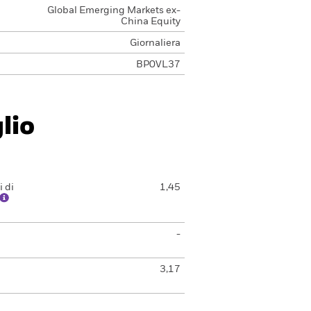
Global Emerging Markets ex-
China Equity
Giornaliera
BP0VL37
lio
 di
1,45
-
3,17