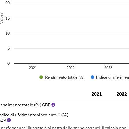
20
alues
15
10
5
0
2021
2022
2023
Rendimento totale (%)
Indice di riferime
d of interactive chart.
2021
2022
endimento totale (%) GBP
ndice di riferimento vincolante 1 (%)
GBP
 performance illustrata è al netto delle spese correnti. Il calcolo non 