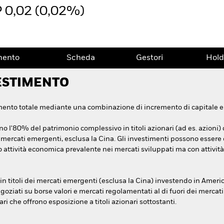
 0,02 (0,02%)
mento
Scheda
Gestori
Hold
ESTIMENTO
mento totale mediante una combinazione di incremento di capitale e r
no l'80% del patrimonio complessivo in titoli azionari (ad es. azioni)
mercati emergenti, esclusa la Cina. Gli investimenti possono essere ef
o attività economica prevalente nei mercati sviluppati ma con attivit
in titoli dei mercati emergenti (esclusa la Cina) investendo in Amer
oziati su borse valori e mercati regolamentati al di fuori dei mercat
ri che offrono esposizione a titoli azionari sottostanti.