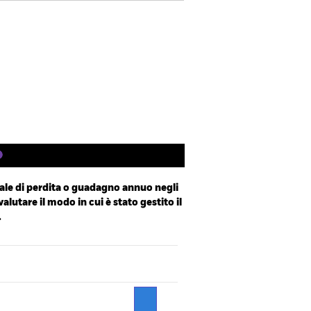
Factsheet
Prospetto
Scarica
ings
Letteratura
le di perdita o guadagno annuo negli
valutare il modo in cui è stato gestito il
.