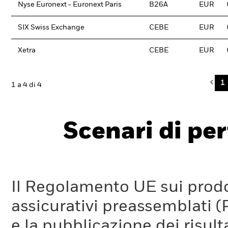
Nyse Euronext - Euronext Paris
B26A
EUR
SIX Swiss Exchange
CEBE
EUR
Xetra
CEBE
EUR
Pre
1
1 a 4 di 4
Scenari di pe
Il Regolamento UE sui prodot
assicurativi preassemblati (
e la pubblicazione dei risul