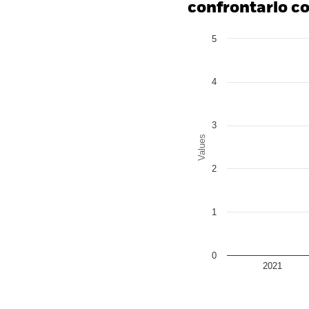
confrontarlo con
Chart
5
Bar chart with 2 data series
The chart has 1 X axis disp
The chart has 1 Y axis disp
4
3
Values
2
1
0
2021