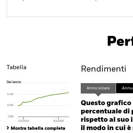
iShares iBonds Dec 2026 Term € Corp UCITS
ETF
Per
Overview
Rendimento
Tabella
Rendimenti
Dal lancio
Dal lancio
Line chart with 153 data points.
Anno solare
Annu
The chart has 1 X axis displaying Time. Range: 2023-09-04 00:00:00 to
11.000
The chart has 1 Y axis displaying values. Range: -10 to 20.
Questo grafico
10.000
percentuale di 
9.000
rispetto al suo 
31/12/2023
31/12/2025
End of interactive chart.
il modo in cui è
Mostra tabella completa