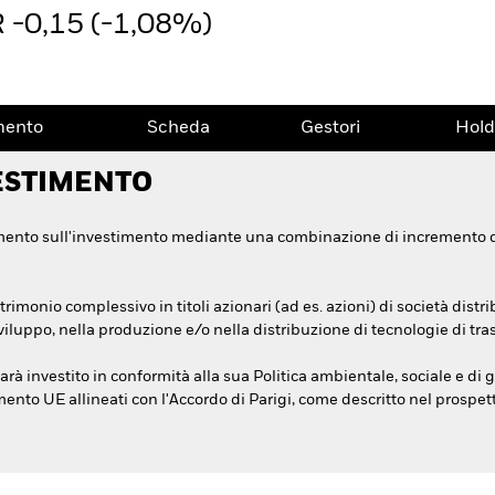
 -0,15 (-1,08%)
mento
Scheda
Gestori
Hold
ESTIMENTO
mento sull'investimento mediante una combinazione di incremento di c
imonio complessivo in titoli azionari (ad es. azioni) di società distri
viluppo, nella produzione e/o nella distribuzione di tecnologie di tras
rà investito in conformità alla sua Politica ambientale, sociale e di
mento UE allineati con l'Accordo di Parigi, come descritto nel prospetto