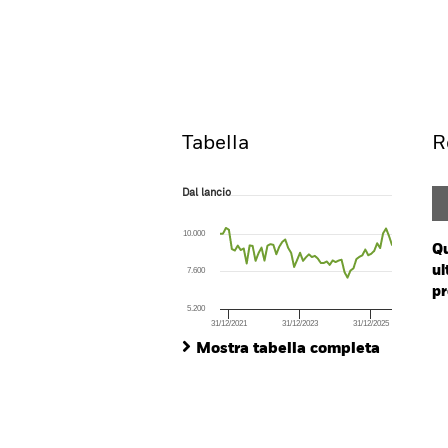
BGF Future of Transport 
Overview
Rendi
Tabella
R
Dal lancio
Dal lancio
Line chart with 59 data points.
The chart has 1 X axis displaying Time. Ran
10.000
The chart has 1 Y axis displaying values. Range
Qu
ul
7.600
pr
5.200
31/12/2021
31/12/2023
31/12/2025
Ch
End of interactive chart.
Ba
Mostra tabella completa
Th
Th