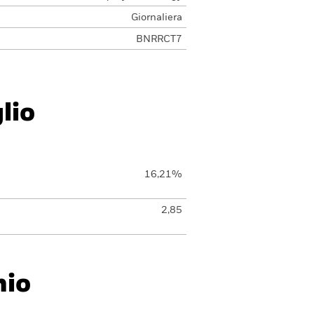
Giornaliera
BNRRCT7
lio
16,21%
2,85
hio