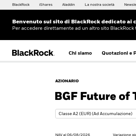
BlackRock
iShares
Aladdin
La nostra società
Newsle
Benvenuto sul sito di BlackRock dedicato ai c
Per accedere direttamente ad un altro sito BlackRock
Chi siamo
Quotazioni e 
AZIONARIO
BGF Future of 
NAV al 06/08/2026
Variazione g