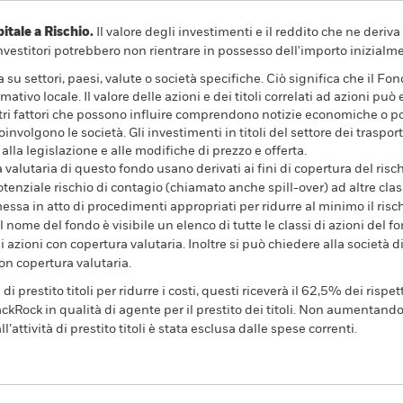
ale a Rischio.
Il valore degli investimenti e il reddito che ne deri
investitori potrebbero non rientrare in possesso dell'importo inizialme
a su settori, paesi, valute o società specifiche. Ciò significa che il Fo
mativo locale. Il valore delle azioni e dei titoli correlati ad azioni p
tri fattori che possono influire comprendono notizie economiche o poli
coinvolgono le società. Gli investimenti in titoli del settore dei traspo
 alla legislazione e alle modifiche di prezzo e offerta.
a valutaria di questo fondo usano derivati ai fini di copertura del risch
tenziale rischio di contagio (chiamato anche spill-over) ad altre clas
essa in atto di procedimenti appropriati per ridurre al minimo il rischi
l nome del fondo è visibile un elenco di tutte le classi di azioni del fo
 azioni con copertura valutaria. Inoltre si può chiedere alla società 
con copertura valutaria.
prestito titoli per ridurre i costi, questi riceverà il 62,5% dei rispett
kRock in qualità di agente per il prestito dei titoli. Non aumentando 
l’attività di prestito titoli è stata esclusa dalle spese correnti.