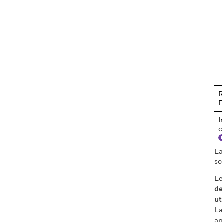
En
R
I
c
La
so
Le
de
ut
La
ap