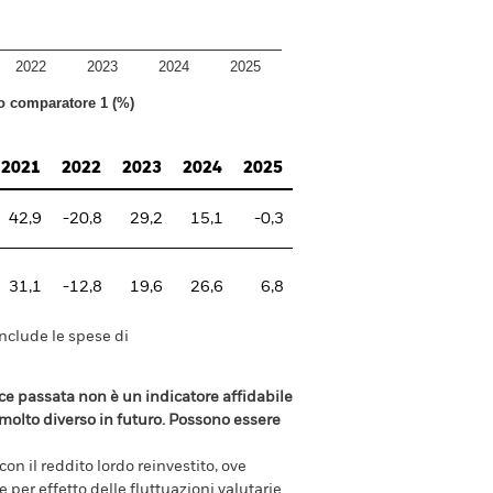
2022
2023
2024
2025
to comparatore 1 (%)
2021
2022
2023
2024
2025
42,9
-20,8
29,2
15,1
-0,3
31,1
-12,8
19,6
26,6
6,8
include le spese di
e passata non è un indicatore affidabile
olto diverso in futuro. Possono essere
n il reddito lordo reinvestito, ove
per effetto delle fluttuazioni valutarie