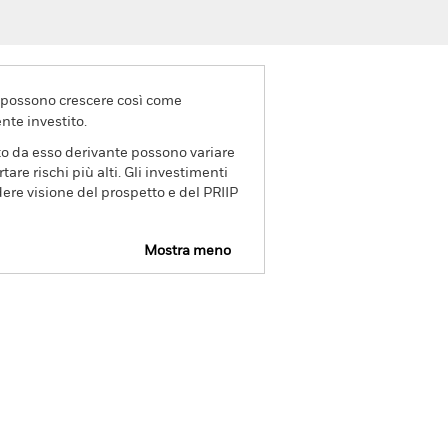
va possono crescere così come
nte investito.
ito da esso derivante possono variare
re rischi più alti. Gli investimenti
dere visione del prospetto e del PRIIP
Mostra meno
petto
SFDR Web Disclosure
ings
Letteratura