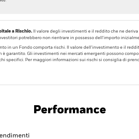
to).
ale a Rischio.
Il valore degli investimenti e il reddito che ne deri
investitori potrebbero non rientrare in possesso dell'importo inizialme
to in un Fondo comporta rischi. Il valore dell'investimento e il redd
n è garantito. Gli investimenti nei mercati emergenti possono comporta
hi specifici. Per maggiori informazioni sui rischi si consiglia di pren
PRIIP KID
Factsheet
Pros
rained Equity
Scarica
Performance
mento
Scheda
Gestori
Hold
endimenti