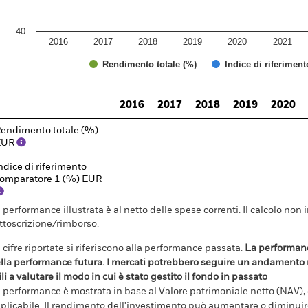
-40
2016
2017
2018
2019
2020
2021
Rendimento totale (%)
Indice di riferimen
d of interactive chart.
2016
2017
2018
2019
2020
endimento totale (%)
EUR
ndice di riferimento
omparatore 1 (%) EUR
 performance illustrata è al netto delle spese correnti. Il calcolo non 
ttoscrizione/rimborso.
 cifre riportate si riferiscono alla performance passata.
La performanc
lla performance futura. I mercati potrebbero seguire un andamento m
ili a valutare il modo in cui è stato gestito il fondo in passato
 performance è mostrata in base al Valore patrimoniale netto (NAV), co
plicabile. Il rendimento dell'investimento può aumentare o diminuire 