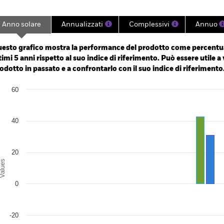
Anno solare
Annualizzati
Complessivi
Annuo
ge: 2020-11-30 00:00:00 to 2026-06-30 00:00:00.
: -80 to 160.
esto grafico mostra la performance del prodotto come percentua
timi 5 anni rispetto al suo indice di riferimento. Può essere utile a 
odotto in passato e a confrontarlo con il suo indice di riferimento
art
60
r chart with 2 data series.
e chart has 1 X axis displaying categories.
e chart has 1 Y axis displaying Values. Range: -40 to 60.
40
20
alues
0
-20