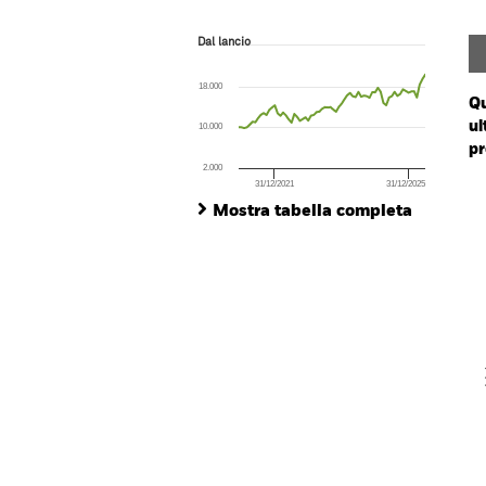
Dal lancio
Dal lancio
Line chart with 68 data points.
The chart has 1 X axis displaying Time. Ran
18.000
The chart has 1 Y axis displaying values. Range
Qu
ul
10.000
pr
2.000
31/12/2021
31/12/2025
Ch
End of interactive chart.
Ba
Mostra tabella completa
Th
Th
V