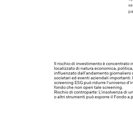
se
pa
Il rischio di investimento è concentrato i
localizzato di natura economica, politica,
influenzato dall'andamento giornaliero dei
societari ed eventi aziendali importanti.
screening ESG può ridurre l'universo d'i
fondo che non operi tale screening.
Rischio di controparte: L'insolvenza di un
o altri strumenti può esporre il Fondo a p