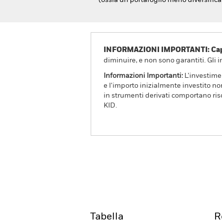
(ossia un portafoglio meno diversifica
INFORMAZIONI IMPORTANTI: Capit
diminuire, e non sono garantiti. Gli 
Informazioni Importanti:
L'investimen
e l'importo inizialmente investito no
in strumenti derivati comportano risc
KID.
BlackRock Global Unconst
Fund
Overview
Rendi
Tabella
R