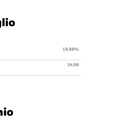
lio
18,88%
34,98
hio