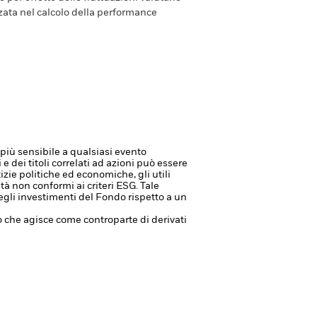
zzata nel calcolo della performance
è più sensibile a qualsiasi evento
i e dei titoli correlati ad azioni può essere
izie politiche ed economiche, gli utili
à non conformi ai criteri ESG. Tale
egli investimenti del Fondo rispetto a un
à o che agisce come controparte di derivati