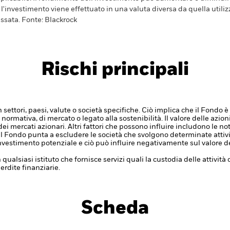
 l'investimento viene effettuato in una valuta diversa da quella utili
ssata. Fonte: Blackrock
Rischi principali
n settori, paesi, valute o società specifiche. Ciò implica che il Fondo 
 normativa, di mercato o legato alla sostenibilità.
Il valore delle azion
 mercati azionari. Altri fattori che possono influire includono le not
Il Fondo punta a escludere le società che svolgono determinate attivit
nvestimento potenziale e ciò può influire negativamente sul valore d
 qualsiasi istituto che fornisce servizi quali la custodia delle attivit
erdite finanziarie.
Scheda