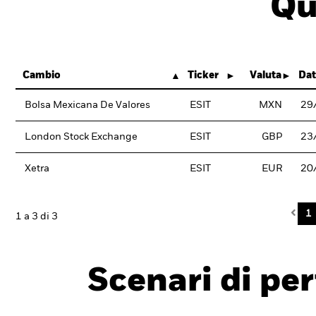
Qu
Cambio
Ticker
Valuta
Dat
Bolsa Mexicana De Valores
ESIT
MXN
29
London Stock Exchange
ESIT
GBP
23
Xetra
ESIT
EUR
20
Pre
1
1 a 3 di 3
Scenari di pe