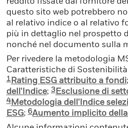
reddito fissate dal fornitore de
questo sito web potrebbero non
al relativo indice o al relativo
più in dettaglio nel prospetto 
nonché nel documento sulla me
Per rivedere la metodologia MS
Caratteristiche di Sostenibilit
1
Rating ESG attribuito a fondi
3
dell'Indice
;
Esclusione di setto
4
Metodologia dell'Indice selez
6
ESG
;
Aumento implicito dell
Alcune informazioni contenut