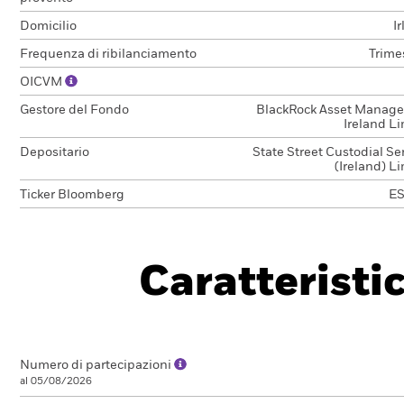
Domicilio
I
Frequenza di ribilanciamento
Trime
OICVM
Gestore del Fondo
BlackRock Asset Manag
Ireland L
Depositario
State Street Custodial Se
(Ireland) L
Ticker Bloomberg
ES
Caratteristi
Numero di partecipazioni
al 05/08/2026