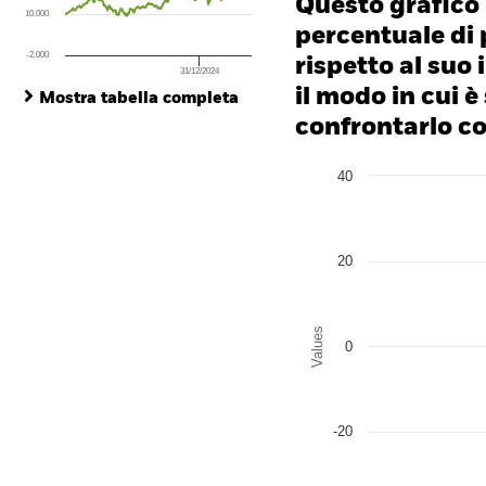
Questo grafico
10.000
percentuale di 
-2.000
rispetto al suo 
31/12/2024
End of interactive chart.
il modo in cui è
Mostra tabella completa
confrontarlo con
Chart
40
Bar chart with 2 data series
The chart has 1 X axis disp
The chart has 1 Y axis disp
20
Values
0
-20