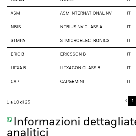
ASM
ASM INTERNATIONAL NV
IT
NBIS
NEBIUS NV CLASS A
IT
STMPA
STMICROELECTRONICS
IT
ERIC B
ERICSSON B
IT
HEXA B
HEXAGON CLASS B
IT
CAP
CAPGEMINI
IT
Pre
1
1 a 10 di 25
Informazioni dettagliate
analitici