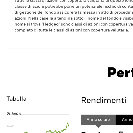
Tutte le classi di azioni con copertura valutaria di questo fond
classe di azioni potrebbe porre un potenziale rischio di conta
di gestione del fondo assicurerà la messa in atto di procedimen
azioni. Nella casella a tendina sotto il nome del fondo è visibil
nome si trova "Hedged" sono classi di azioni con copertura val
completo di tutte le classi di azioni con copertura valutaria.
iShares MSCI Europe Information Technology Sector
Per
Overview
Rendimento
Tabella
Rendimenti
Dal lancio
Dal lancio
Line chart with 299 data points.
Anno solare
Annu
The chart has 1 X axis displaying Time. Range: 2020-11-16 00:00:00 to
22.000
The chart has 1 Y axis displaying values. Range: -120 to 240.