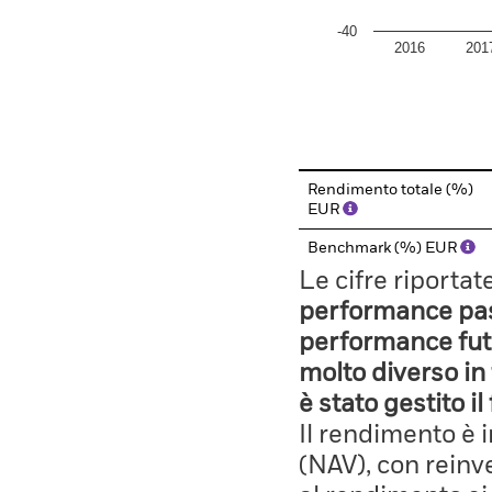
-40
2016
201
End of interactive chart.
Rendimento totale (%)
EUR
Benchmark (%) EUR
Le cifre riporta
performance pass
performance fut
molto diverso in 
è stato gestito i
Il rendimento è 
(NAV), con reinves