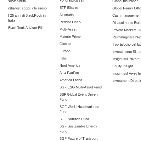
Fondi Indicizzati
sostenibilità
Global Insurance 
ETF iShares
iShares: scopri chi siamo
Global Family Offi
Azionario
I 25 anni di BlackRock in
Cash managemen
Italia
Reddito Fisso
Rinascimento Eur
BlackRock Advisor Elite
Multi-Asset
Private Markets O
Materie Prime
Reimmaginare l'Al
Globale
Il portafoglio del fu
Europa
Investimento Siste
Italia
Insight sui Private
Nord America
Equity Insight
Asia Pacifico
Insight sul Fixed 
America Latina
Investment Directi
BGF ESG Multi-Asset Fund
BSF Global Event Driven
Fund
BGF World Healthscience
Fund
BGF Nutrition Fund
BGF Sustainable Energy
Fund
BGF Future of Transport